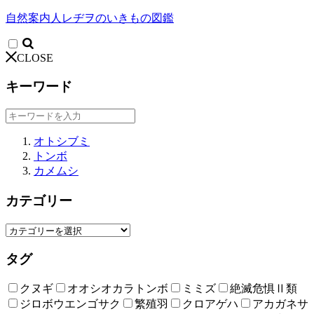
自然案内人レヂヲのいきもの図鑑
CLOSE
キーワード
オトシブミ
トンボ
カメムシ
カテゴリー
タグ
クヌギ
オオシオカラトンボ
ミミズ
絶滅危惧Ⅱ類
ジロボウエンゴサク
繁殖羽
クロアゲハ
アカガネサ