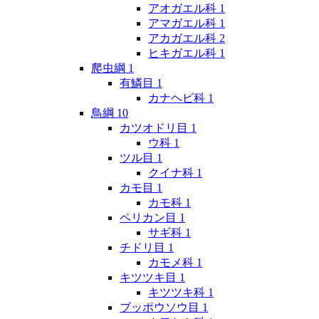
アオガエル科
1
アマガエル科
1
アカガエル科
2
ヒキガエル科
1
爬虫綱
1
有鱗目
1
カナヘビ科
1
鳥綱
10
カツオドリ目
1
ウ科
1
ツル目
1
クイナ科
1
カモ目
1
カモ科
1
ペリカン目
1
サギ科
1
チドリ目
1
カモメ科
1
キツツキ目
1
キツツキ科
1
ブッポウソウ目
1