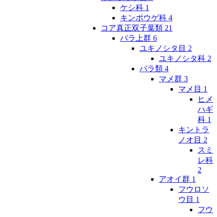
ケシ科
1
キンポウゲ科
4
コア真正双子葉類
21
バラ上群
6
ユキノシタ目
2
ユキノシタ科
2
バラ類
4
マメ群
3
マメ目
1
ヒメ
ハギ
科
1
キントラ
ノオ目
2
スミ
レ科
2
アオイ群
1
フウロソ
ウ目
1
フウ