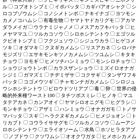
ル
コブオトシブミ
イボバッタ
カギバアオシャク
シ
ロコブゾウムシ
コノシメトンボ
ナキイナゴ
ヨツモン
カメノコハムシ
有毒生物
ヤマトヤドカリグモ
アカマ
ダラメイガ
ウラナミジャノメ
メスアカフキバッタ
ヒ
メヤママユ
ツルカコソウ
シロホシテントウ
エゴツル
クビオトシブミ
フクジュソウ
シジュウカラ
ヒゲコメ
ツキ
オダマキ
クヌギカメムシ
リスアカネ
シロバナ
モジズリ
エサキモンキツノカメムシ
ツユムシ
キタキ
チョウ
ヨモギ
ヒメツチハンミョウ
モンシロチョウ
ショウジョウトンボ
カラスザンショウ
ミズイロオナガ
シジミ
ガマズミ
チヂミザサ
コクサギ
タンザワフキ
バッタ
コゴメウツギ
チャモンナガカメムシ
シロジュ
ウシホシテントウ
ビロウドツリアブ
毒
卵
世界の侵
略的外来種ワースト100
タチツボスミレ
ヒノキ
マユ
タテアカネ
カンアオイ
ヤマシロオニグモ
ヒグラシ
モンキチョウ
アザミ
ハンミョウ
オナガガモ
トノサ
マバッタ
スギ
ヘラクヌギカメムシ
ヒメジョオン
ト
リカブト
コウライササグモ
ツルカノコソウ
ムーアシ
ロホシテントウ
エライオソーム
水鳥
ホソヒラタアブ
ノブドウ
クツワムシ
オオクワガタ
ヒメホシカメム