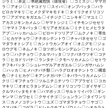
ジラミ
弁足
準絶滅危惧（環境省）
コミスジ
ヤマガ
ラ
アオジ
ミヤコドリ
スイバ
オンブバッタ
ハラ
ビロカマキリ
ヒメクダマキモドキ
タイリクオドリコソ
ウ
アズマヒキガエル
イチジク
ニシキギ
マユミ
アカスジキンカメムシ
ヤマトシジミ
イチモンジセセリ
ヤマトフキバッタ
モリアオガエル
ミナミヒメヒラタ
アブ
ハッカハムシ
ビロードツリアブ
ムクノキ
寄生
ヒカゲチョウ
ナナホシテントウ
チャバネセセリ
ゴ
マダラオトシブミ
カントウカンアオイ
オニグモ
ジョ
ロウグモ
ネムノキ
ヨツボシモンシデムシ
ナミハンミ
ョウ
ハクチョウ
クルマバッタ
ツクバネウツギ
コナ
ラ
ヒヨドリバナ
ランタナ
クモヘリカメムシ
セトウ
チフキバッタ
シュレーゲルアオガエル
ジンガサハムシ
ハッカ
ヒメハナバチ類
ハラグロオオテントウ
構造
色
ナミヒカゲ
キアシナガバチ
キバラヘリカメムシ
クリ
ギフチョウ
ツルニチニチソウ
アブラゼミ
コカ
マキリ
オオヒラタシデムシ
オドリコソウ
ダイサギ
クルマバッタモドキ
ハマボッス
サルトリイバラ
ギン
ヤンマ
カワセミ
クサイチゴ
シュンラン
タイワンリ
ス
カメノコテントウ
ユズ
ゴマダラチョウ
ヤゴ
クマバチ
コゲラ
ヒレルクチブトゾウムシ
シオカラト