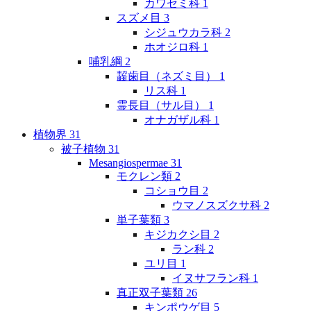
カワセミ科
1
スズメ目
3
シジュウカラ科
2
ホオジロ科
1
哺乳綱
2
齧歯目（ネズミ目）
1
リス科
1
霊長目（サル目）
1
オナガザル科
1
植物界
31
被子植物
31
Mesangiospermae
31
モクレン類
2
コショウ目
2
ウマノスズクサ科
2
単子葉類
3
キジカクシ目
2
ラン科
2
ユリ目
1
イヌサフラン科
1
真正双子葉類
26
キンポウゲ目
5