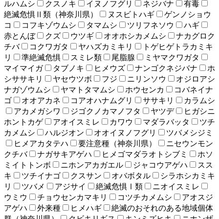
ルハムシ
クスノキ
イヌノフグリ
ネジバナ
有毒
絶滅危惧Ⅱ類（神奈川県）
ヌスビトハギ
ゲンノショウ
コ
コフキゾウムシ
タマムシ
ツリフネソウ
ハギ
赤とんぼ
クズ
ウツギ
オオホシカメムシ
ナカグロク
チバ
コクワガタ
ヤハズカミキリ
トゲヒゲトラカミキ
リ
準絶滅危惧
スミレ類
尾脂腺
ミヤマクワガタ
マイマイガ
タブノキ
ヒメウズ
ナンゴクネジバナ
ホ
シササキリ
ヤセウツボ
フジ
ニリンソウ
オジロアシ
ナガゾウムシ
ヤマトタマムシ
ホウセンカ
コバネイナ
ゴ
オオアカネ
コアオハナムグリ
ササキリ
カラムシ
アカメガシワ
ジゴクノカマノフタ
ヤツデ
ヒガシニ
ホントカゲ
アオイスミレ
カワウ
マダラバッタ
ツチ
カメムシ
ハルジオン
オオイヌノフグリ
ツバメシジミ
ヒメアカタテハ
要注意種（神奈川県）
ニセウンモン
クチバ
ナガサキアゲハ
ヒメゴマダラオトシブミ
ホソ
ミイトトンボ
ニホンアカガエル
ジャコウアゲハ
スス
キ
ツチイナゴ
クスサン
オバボタル
シラホシカミキ
リ
ツバメ
アジサイ
絶滅危惧Ⅰ類
ニオイスミレ
ウミウ
チョウセンカマキリ
コツチカメムシ
アオスジ
アゲハ
外来種
ヒメハギ
絶滅のおそれのある地域個体
群（神奈川県）
クビキリギス
キンミズヒキ
ニホンザ