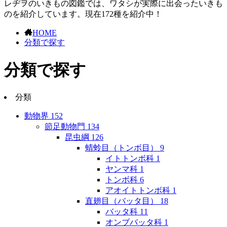
レヂヲのいきもの図鑑では、ワタシが実際に出会ったいきも
のを紹介しています。現在172種を紹介中！
HOME
分類で探す
分類で探す
分類
動物界
152
節足動物門
134
昆虫綱
126
蜻蛉目（トンボ目）
9
イトトンボ科
1
ヤンマ科
1
トンボ科
6
アオイトトンボ科
1
直翅目（バッタ目）
18
バッタ科
11
オンブバッタ科
1