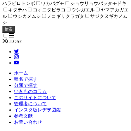
ハラビロトンボ
ワカバグモ
ショウリョウバッタモドキ
キタテハ
コオニタビラコ
ウシガエル
ヤマアカガエ
ル
ウシカメムシ
ノコギリクワガタ
サジクヌギカメム
シ
検索
CLOSE
ホーム
種名で探す
分類で探す
いきものコラム
このサイトについて
管理者について
インスタ版レヂヲ図鑑
参考文献
お問い合わせ