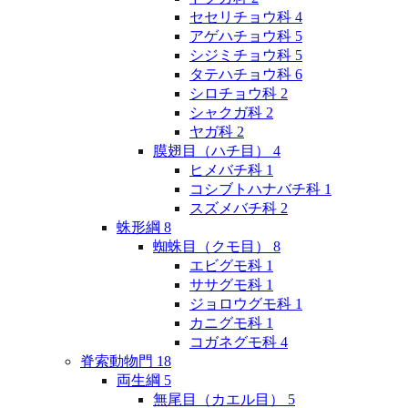
セセリチョウ科
4
アゲハチョウ科
5
シジミチョウ科
5
タテハチョウ科
6
シロチョウ科
2
シャクガ科
2
ヤガ科
2
膜翅目（ハチ目）
4
ヒメバチ科
1
コシブトハナバチ科
1
スズメバチ科
2
蛛形綱
8
蜘蛛目（クモ目）
8
エビグモ科
1
ササグモ科
1
ジョロウグモ科
1
カニグモ科
1
コガネグモ科
4
脊索動物門
18
両生綱
5
無尾目（カエル目）
5