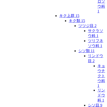
ロソ
ウ科
1
キク上群
15
キク類
15
ツツジ目
2
サクラソ
ウ科
1
ツリフネ
ソウ科
1
シソ類
11
リンドウ
目
2
キョ
ウチ
クト
ウ科
1
リン
ドウ
科
1
シソ目
9