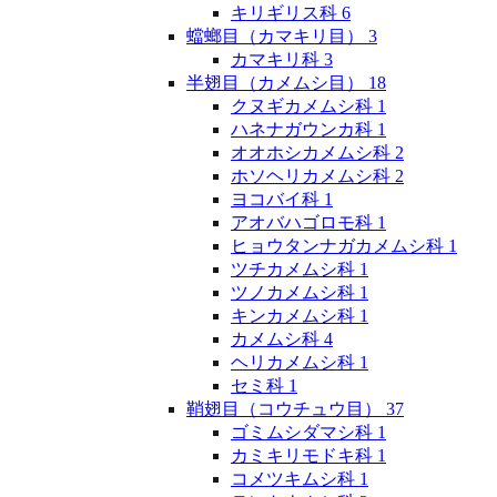
キリギリス科
6
蟷螂目（カマキリ目）
3
カマキリ科
3
半翅目（カメムシ目）
18
クヌギカメムシ科
1
ハネナガウンカ科
1
オオホシカメムシ科
2
ホソヘリカメムシ科
2
ヨコバイ科
1
アオバハゴロモ科
1
ヒョウタンナガカメムシ科
1
ツチカメムシ科
1
ツノカメムシ科
1
キンカメムシ科
1
カメムシ科
4
ヘリカメムシ科
1
セミ科
1
鞘翅目（コウチュウ目）
37
ゴミムシダマシ科
1
カミキリモドキ科
1
コメツキムシ科
1