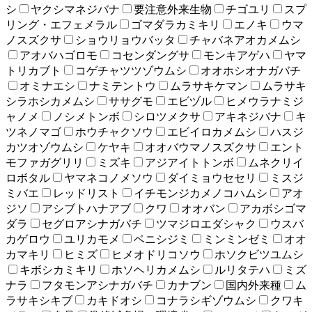
シ
ヤクシマネジバナ
要注意外来生物
チゴユリ
スプ
リング・エフェメラル
ゴマダラカミキリ
エノキ
ウマ
ノスズクサ
ショウリョウバッタ
チャバネアオカメムシ
アオバハゴロモ
コセンダングサ
モンキアゲハ
ヤマ
トリカブト
コゲチャツツゾウムシ
オオホシオナガバチ
オミナエシ
ナミテントウ
ムラサキケマン
ムラサキ
シラホシカメムシ
ササグモ
エビヅル
ヒメウラナミジ
ャノメ
ノシメトンボ
シロツメクサ
アキネジバナ
キ
ツネノマゴ
ホウチャクソウ
エビイロカメムシ
ハスジ
カツオゾウムシ
ケヤキ
オオバウマノスズクサ
エント
モファガグリリ
ミズキ
アジアイトトンボ
ムネクリイ
ロボタル
ヤマネコノメソウ
ダイミョウセセリ
ミスジ
ミバエ
レッドリスト
イチモンジカメノコハムシ
アオ
ジソ
アシブトハナアブ
クワ
オオバン
アカボシゴマ
ダラ
セグロアシナガバチ
ツマジロエダシャク
ウスバ
カゲロウ
ユリカモメ
ベニシジミ
ミンミンゼミ
オオ
カマキリ
ヒミズ
ヒメオドリコソウ
ホソクビツユムシ
キボシカミキリ
ホソヘリカメムシ
ルリタテハ
ミズ
ナラ
フタモンアシナガバチ
カナブン
国内外来種
ム
ラサキシキブ
カキドオシ
コナラシギゾウムシ
クワキ