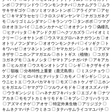
ンボ
フデリンドウ
ウンモンクチバ
カナムグラ
ムラ
サキサギゴケ
ホソミオツネントンボ
アライグマ
アセ
ビ
キマダラセセリ
クロスジギンヤンマ
ナガコガネグ
モ
ルリゴミムシダマシ
キランソウ
タンポポ
ツマグ
ロオオヨコバイ
ニホンカナヘビ
オオテントウ
偽瞳孔
ヒナバッタ
キアシドクガ
ヘクソカズラ
バイオミミ
クリー
シオヤトンボ
ウスマエグロハネナガウンカ
オ
オトリノフンダマシ
オオウンモンクチバ
イソギク
ト
キワハゼ
オツネントンボ
ヤマカガシ
シキミ
アズマ
ネザサ
ニホンアマガエル
ホトトギス（植物）
コガタ
コガネグモ
ユキノシタ
ヤマトアシナガバチ
アキアカ
ネ
ヒルガオ
ウスモンオトシブミ
シギ
キクザキイチ
ゲ
額板
分布特性上重要（鹿児島県）
ミスジチョウ
スダジイ
ヒロバネヒナバッタ
カモメ
ギシギシ
ジュ
ウニヒトエ
ウスバカマキリ
モズ
ホトケノザ
ニホン
ヒキガエル
ヤマグワ
ツルウメモドキ
オオスズメバチ
ウラギンシジミ
ハネナガフキバッタ
エゴノキ
ナツ
アカネ
モモブトカミキリモドキ
キブシ
クリハラリス
アズマイチゲ
アオサ
特定外来生物
アリジゴク
キムネクマバチ
ウミネコ
タテハサムライコマユバチ