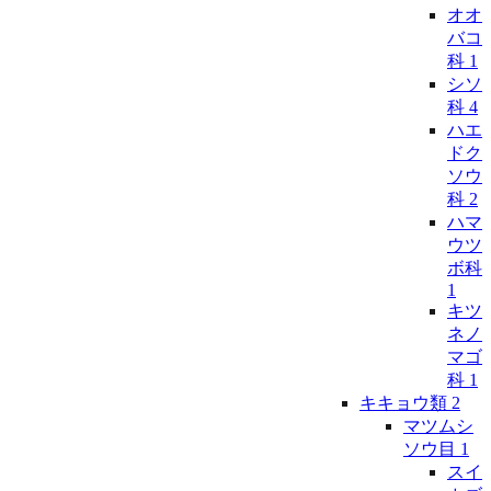
オオ
バコ
科
1
シソ
科
4
ハエ
ドク
ソウ
科
2
ハマ
ウツ
ボ科
1
キツ
ネノ
マゴ
科
1
キキョウ類
2
マツムシ
ソウ目
1
スイ