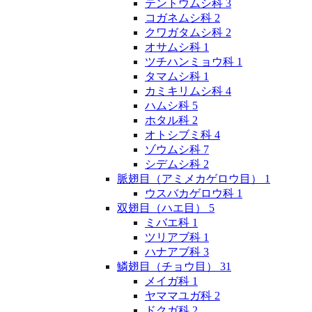
テントウムシ科
3
コガネムシ科
2
クワガタムシ科
2
オサムシ科
1
ツチハンミョウ科
1
タマムシ科
1
カミキリムシ科
4
ハムシ科
5
ホタル科
2
オトシブミ科
4
ゾウムシ科
7
シデムシ科
2
脈翅目（アミメカゲロウ目）
1
ウスバカゲロウ科
1
双翅目（ハエ目）
5
ミバエ科
1
ツリアブ科
1
ハナアブ科
3
鱗翅目（チョウ目）
31
メイガ科
1
ヤママユガ科
2
ドクガ科
2