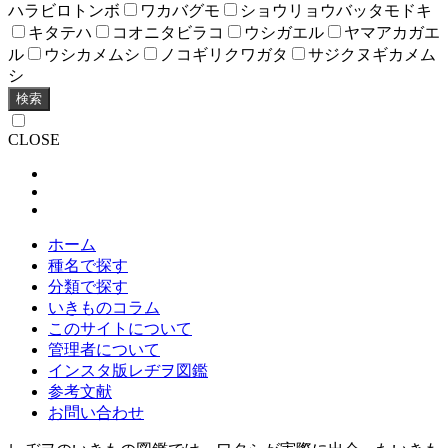
ハラビロトンボ
ワカバグモ
ショウリョウバッタモドキ
キタテハ
コオニタビラコ
ウシガエル
ヤマアカガエ
ル
ウシカメムシ
ノコギリクワガタ
サジクヌギカメム
シ
検索
CLOSE
ホーム
種名で探す
分類で探す
いきものコラム
このサイトについて
管理者について
インスタ版レヂヲ図鑑
参考文献
お問い合わせ