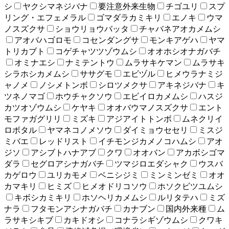
シ
ヤクシマネジバナ
要注意外来生物
チゴユリ
スプ
リング・エフェメラル
ゴマダラカミキリ
エノキ
ウマ
ノスズクサ
ショウリョウバッタ
チャバネアオカメムシ
アオバハゴロモ
コセンダングサ
モンキアゲハ
ヤマ
トリカブト
コゲチャツツゾウムシ
オオホシオナガバチ
オミナエシ
ナミテントウ
ムラサキケマン
ムラサキ
シラホシカメムシ
ササグモ
エビヅル
ヒメウラナミジ
ャノメ
ノシメトンボ
シロツメクサ
アキネジバナ
キ
ツネノマゴ
ホウチャクソウ
エビイロカメムシ
ハスジ
カツオゾウムシ
ケヤキ
オオバウマノスズクサ
エント
モファガグリリ
ミズキ
アジアイトトンボ
ムネクリイ
ロボタル
ヤマネコノメソウ
ダイミョウセセリ
ミスジ
ミバエ
レッドリスト
イチモンジカメノコハムシ
アオ
ジソ
アシブトハナアブ
クワ
オオバン
アカボシゴマ
ダラ
セグロアシナガバチ
ツマジロエダシャク
ウスバ
カゲロウ
ユリカモメ
ベニシジミ
ミンミンゼミ
オオ
カマキリ
ヒミズ
ヒメオドリコソウ
ホソクビツユムシ
キボシカミキリ
ホソヘリカメムシ
ルリタテハ
ミズ
ナラ
フタモンアシナガバチ
カナブン
国内外来種
ム
ラサキシキブ
カキドオシ
コナラシギゾウムシ
クワキ