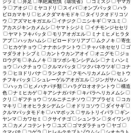
ジラミ
弁足
準絶滅危惧（環境省）
コミスジ
ヤマガ
ラ
アオジ
ミヤコドリ
スイバ
オンブバッタ
ハラ
ビロカマキリ
ヒメクダマキモドキ
タイリクオドリコソ
ウ
アズマヒキガエル
イチジク
ニシキギ
マユミ
アカスジキンカメムシ
ヤマトシジミ
イチモンジセセリ
ヤマトフキバッタ
モリアオガエル
ミナミヒメヒラタ
アブ
ハッカハムシ
ビロードツリアブ
ムクノキ
寄生
ヒカゲチョウ
ナナホシテントウ
チャバネセセリ
ゴ
マダラオトシブミ
カントウカンアオイ
オニグモ
ジョ
ロウグモ
ネムノキ
ヨツボシモンシデムシ
ナミハンミ
ョウ
ハクチョウ
クルマバッタ
ツクバネウツギ
コナ
ラ
ヒヨドリバナ
ランタナ
クモヘリカメムシ
セトウ
チフキバッタ
シュレーゲルアオガエル
ジンガサハムシ
ハッカ
ヒメハナバチ類
ハラグロオオテントウ
構造
色
ナミヒカゲ
キアシナガバチ
キバラヘリカメムシ
クリ
ギフチョウ
ツルニチニチソウ
アブラゼミ
コカ
マキリ
オオヒラタシデムシ
オドリコソウ
ダイサギ
クルマバッタモドキ
ハマボッス
サルトリイバラ
ギン
ヤンマ
カワセミ
クサイチゴ
シュンラン
タイワンリ
ス
カメノコテントウ
ユズ
ゴマダラチョウ
ヤゴ
クマバチ
コゲラ
ヒレルクチブトゾウムシ
シオカラト