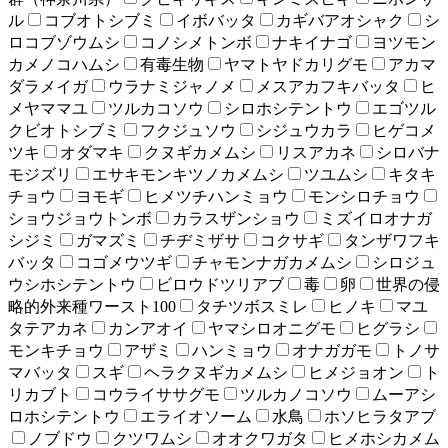
ル
コブオトシブミ
イボバッタ
カギバアオシャク
シ
ロコブゾウムシ
コノシメトンボ
ナキイナゴ
ヨツモン
カメノコハムシ
有毒生物
ヤマトヤドカリグモ
アカマ
ダラメイガ
ウラナミジャノメ
メスアカフキバッタ
ヒ
メヤママユ
ツルカコソウ
シロホシテントウ
エゴツル
クビオトシブミ
フクジュソウ
シジュウカラ
ヒゲコメ
ツキ
オダマキ
クヌギカメムシ
リスアカネ
シロバナ
モジズリ
エサキモンキツノカメムシ
ツユムシ
キタキ
チョウ
ヨモギ
ヒメツチハンミョウ
モンシロチョウ
ショウジョウトンボ
カラスザンショウ
ミズイロオナガ
シジミ
ガマズミ
チヂミザサ
コクサギ
タンザワフキ
バッタ
コゴメウツギ
チャモンナガカメムシ
シロジュ
ウシホシテントウ
ビロウドツリアブ
毒
卵
世界の侵
略的外来種ワースト100
タチツボスミレ
ヒノキ
マユ
タテアカネ
カンアオイ
ヤマシロオニグモ
ヒグラシ
モンキチョウ
アザミ
ハンミョウ
オナガガモ
トノサ
マバッタ
スギ
ヘラクヌギカメムシ
ヒメジョオン
ト
リカブト
コウライササグモ
ツルカノコソウ
ムーアシ
ロホシテントウ
エライオソーム
水鳥
ホソヒラタアブ
ノブドウ
クツワムシ
オオクワガタ
ヒメホシカメム