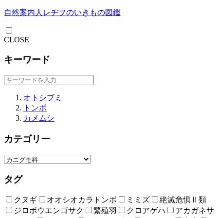
自然案内人レヂヲのいきもの図鑑
CLOSE
キーワード
オトシブミ
トンボ
カメムシ
カテゴリー
タグ
クヌギ
オオシオカラトンボ
ミミズ
絶滅危惧Ⅱ類
ジロボウエンゴサク
繁殖羽
クロアゲハ
アカガネサ