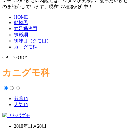
レヂヲのいきもの図鑑では、ワタシが実際に出会ったいきも
のを紹介しています。現在172種を紹介中！
HOME
動物界
節足動物門
蛛形綱
蜘蛛目（クモ目）
カニグモ科
CATEGORY
カニグモ科
新着順
人気順
2018年11月20日