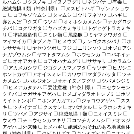
ルハムシ
クスノキ
イヌノフグリ
ネジバナ
有毒
絶滅危惧Ⅱ類（神奈川県）
ヌスビトハギ
ゲンノショウ
コ
コフキゾウムシ
タマムシ
ツリフネソウ
ハギ
赤とんぼ
クズ
ウツギ
オオホシカメムシ
ナカグロク
チバ
コクワガタ
ヤハズカミキリ
トゲヒゲトラカミキ
リ
準絶滅危惧
スミレ類
尾脂腺
ミヤマクワガタ
マイマイガ
タブノキ
ヒメウズ
ナンゴクネジバナ
ホ
シササキリ
ヤセウツボ
フジ
ニリンソウ
オジロアシ
ナガゾウムシ
ヤマトタマムシ
ホウセンカ
コバネイナ
ゴ
オオアカネ
コアオハナムグリ
ササキリ
カラムシ
アカメガシワ
ジゴクノカマノフタ
ヤツデ
ヒガシニ
ホントカゲ
アオイスミレ
カワウ
マダラバッタ
ツチ
カメムシ
ハルジオン
オオイヌノフグリ
ツバメシジミ
ヒメアカタテハ
要注意種（神奈川県）
ニセウンモン
クチバ
ナガサキアゲハ
ヒメゴマダラオトシブミ
ホソ
ミイトトンボ
ニホンアカガエル
ジャコウアゲハ
スス
キ
ツチイナゴ
クスサン
オバボタル
シラホシカミキ
リ
ツバメ
アジサイ
絶滅危惧Ⅰ類
ニオイスミレ
ウミウ
チョウセンカマキリ
コツチカメムシ
アオスジ
アゲハ
外来種
ヒメハギ
絶滅のおそれのある地域個体
群（神奈川県）
クビキリギス
キンミズヒキ
ニホンザ