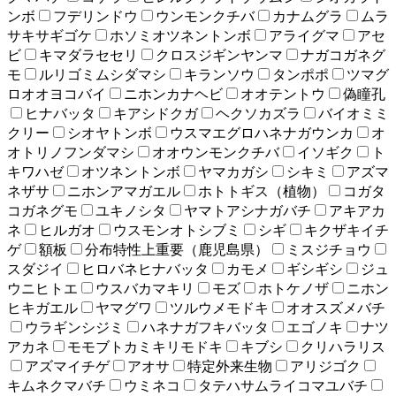
ンボ
フデリンドウ
ウンモンクチバ
カナムグラ
ムラ
サキサギゴケ
ホソミオツネントンボ
アライグマ
アセ
ビ
キマダラセセリ
クロスジギンヤンマ
ナガコガネグ
モ
ルリゴミムシダマシ
キランソウ
タンポポ
ツマグ
ロオオヨコバイ
ニホンカナヘビ
オオテントウ
偽瞳孔
ヒナバッタ
キアシドクガ
ヘクソカズラ
バイオミミ
クリー
シオヤトンボ
ウスマエグロハネナガウンカ
オ
オトリノフンダマシ
オオウンモンクチバ
イソギク
ト
キワハゼ
オツネントンボ
ヤマカガシ
シキミ
アズマ
ネザサ
ニホンアマガエル
ホトトギス（植物）
コガタ
コガネグモ
ユキノシタ
ヤマトアシナガバチ
アキアカ
ネ
ヒルガオ
ウスモンオトシブミ
シギ
キクザキイチ
ゲ
額板
分布特性上重要（鹿児島県）
ミスジチョウ
スダジイ
ヒロバネヒナバッタ
カモメ
ギシギシ
ジュ
ウニヒトエ
ウスバカマキリ
モズ
ホトケノザ
ニホン
ヒキガエル
ヤマグワ
ツルウメモドキ
オオスズメバチ
ウラギンシジミ
ハネナガフキバッタ
エゴノキ
ナツ
アカネ
モモブトカミキリモドキ
キブシ
クリハラリス
アズマイチゲ
アオサ
特定外来生物
アリジゴク
キムネクマバチ
ウミネコ
タテハサムライコマユバチ