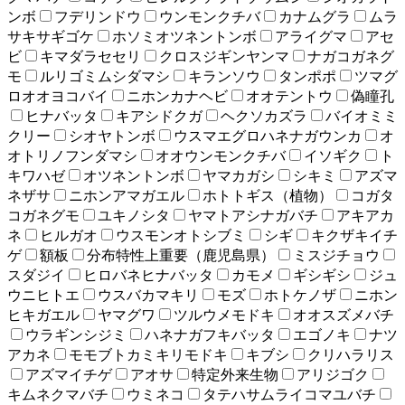
ンボ
フデリンドウ
ウンモンクチバ
カナムグラ
ムラ
サキサギゴケ
ホソミオツネントンボ
アライグマ
アセ
ビ
キマダラセセリ
クロスジギンヤンマ
ナガコガネグ
モ
ルリゴミムシダマシ
キランソウ
タンポポ
ツマグ
ロオオヨコバイ
ニホンカナヘビ
オオテントウ
偽瞳孔
ヒナバッタ
キアシドクガ
ヘクソカズラ
バイオミミ
クリー
シオヤトンボ
ウスマエグロハネナガウンカ
オ
オトリノフンダマシ
オオウンモンクチバ
イソギク
ト
キワハゼ
オツネントンボ
ヤマカガシ
シキミ
アズマ
ネザサ
ニホンアマガエル
ホトトギス（植物）
コガタ
コガネグモ
ユキノシタ
ヤマトアシナガバチ
アキアカ
ネ
ヒルガオ
ウスモンオトシブミ
シギ
キクザキイチ
ゲ
額板
分布特性上重要（鹿児島県）
ミスジチョウ
スダジイ
ヒロバネヒナバッタ
カモメ
ギシギシ
ジュ
ウニヒトエ
ウスバカマキリ
モズ
ホトケノザ
ニホン
ヒキガエル
ヤマグワ
ツルウメモドキ
オオスズメバチ
ウラギンシジミ
ハネナガフキバッタ
エゴノキ
ナツ
アカネ
モモブトカミキリモドキ
キブシ
クリハラリス
アズマイチゲ
アオサ
特定外来生物
アリジゴク
キムネクマバチ
ウミネコ
タテハサムライコマユバチ