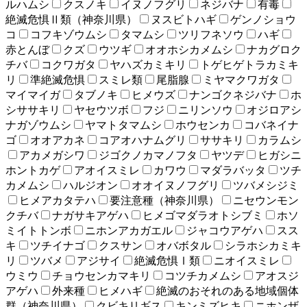
ルハムシ
クスノキ
イヌノフグリ
ネジバナ
有毒
絶滅危惧Ⅱ類（神奈川県）
ヌスビトハギ
ゲンノショウ
コ
コフキゾウムシ
タマムシ
ツリフネソウ
ハギ
赤とんぼ
クズ
ウツギ
オオホシカメムシ
ナカグロク
チバ
コクワガタ
ヤハズカミキリ
トゲヒゲトラカミキ
リ
準絶滅危惧
スミレ類
尾脂腺
ミヤマクワガタ
マイマイガ
タブノキ
ヒメウズ
ナンゴクネジバナ
ホ
シササキリ
ヤセウツボ
フジ
ニリンソウ
オジロアシ
ナガゾウムシ
ヤマトタマムシ
ホウセンカ
コバネイナ
ゴ
オオアカネ
コアオハナムグリ
ササキリ
カラムシ
アカメガシワ
ジゴクノカマノフタ
ヤツデ
ヒガシニ
ホントカゲ
アオイスミレ
カワウ
マダラバッタ
ツチ
カメムシ
ハルジオン
オオイヌノフグリ
ツバメシジミ
ヒメアカタテハ
要注意種（神奈川県）
ニセウンモン
クチバ
ナガサキアゲハ
ヒメゴマダラオトシブミ
ホソ
ミイトトンボ
ニホンアカガエル
ジャコウアゲハ
スス
キ
ツチイナゴ
クスサン
オバボタル
シラホシカミキ
リ
ツバメ
アジサイ
絶滅危惧Ⅰ類
ニオイスミレ
ウミウ
チョウセンカマキリ
コツチカメムシ
アオスジ
アゲハ
外来種
ヒメハギ
絶滅のおそれのある地域個体
群（神奈川県）
クビキリギス
キンミズヒキ
ニホンザ