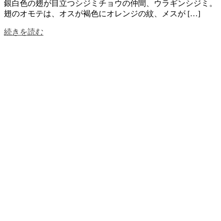
銀白色の翅が目立つシジミチョウの仲間、ウラギンシジミ。
翅のオモテは、オスが褐色にオレンジの紋、メスが […]
続きを読む