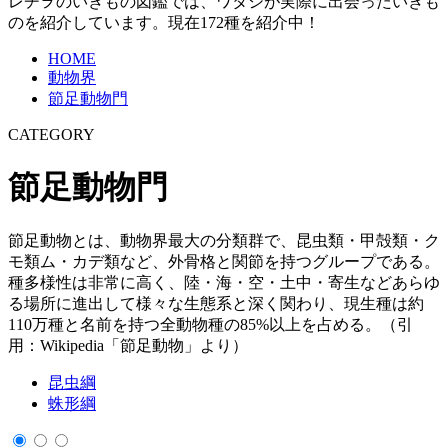
レヂヲのいきもの図鑑では、ワタシが実際に出会ったいきも
のを紹介しています。現在172種を紹介中！
HOME
動物界
節足動物門
CATEGORY
節足動物門
節足動物とは、動物界最大の分類群で、昆虫類・甲殻類・ク
モ類ム・カデ類など、外骨格と関節を持つグループである。
種多様性は非常に高く、陸・海・空・土中・寄生などあらゆ
る場所に進出して様々な生態系と深く関わり、現生種は約
110万種と名前を持つ全動物種の85%以上を占める。（引
用：Wikipedia「節足動物」より）
昆虫綱
蛛形綱