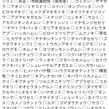
ジラミ
弁足
準絶滅危惧（環境省）
コミスジ
ヤマガ
ラ
アオジ
ミヤコドリ
スイバ
オンブバッタ
ハラ
ビロカマキリ
ヒメクダマキモドキ
タイリクオドリコソ
ウ
アズマヒキガエル
イチジク
ニシキギ
マユミ
アカスジキンカメムシ
ヤマトシジミ
イチモンジセセリ
ヤマトフキバッタ
モリアオガエル
ミナミヒメヒラタ
アブ
ハッカハムシ
ビロードツリアブ
ムクノキ
寄生
ヒカゲチョウ
ナナホシテントウ
チャバネセセリ
ゴ
マダラオトシブミ
カントウカンアオイ
オニグモ
ジョ
ロウグモ
ネムノキ
ヨツボシモンシデムシ
ナミハンミ
ョウ
ハクチョウ
クルマバッタ
ツクバネウツギ
コナ
ラ
ヒヨドリバナ
ランタナ
クモヘリカメムシ
セトウ
チフキバッタ
シュレーゲルアオガエル
ジンガサハムシ
ハッカ
ヒメハナバチ類
ハラグロオオテントウ
構造
色
ナミヒカゲ
キアシナガバチ
キバラヘリカメムシ
クリ
ギフチョウ
ツルニチニチソウ
アブラゼミ
コカ
マキリ
オオヒラタシデムシ
オドリコソウ
ダイサギ
クルマバッタモドキ
ハマボッス
サルトリイバラ
ギン
ヤンマ
カワセミ
クサイチゴ
シュンラン
タイワンリ
ス
カメノコテントウ
ユズ
ゴマダラチョウ
ヤゴ
クマバチ
コゲラ
ヒレルクチブトゾウムシ
シオカラト