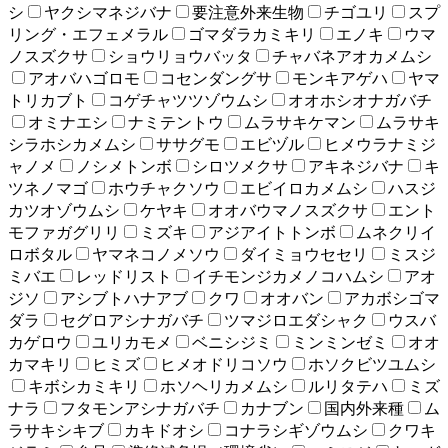
シ
ヤクシマネジバナ
要注意外来生物
チゴユリ
スプ
リング・エフェメラル
ゴマダラカミキリ
エノキ
ウマ
ノスズクサ
ショウリョウバッタ
チャバネアオカメムシ
アオバハゴロモ
コセンダングサ
モンキアゲハ
ヤマ
トリカブト
コゲチャツツゾウムシ
オオホシオナガバチ
オミナエシ
ナミテントウ
ムラサキケマン
ムラサキ
シラホシカメムシ
ササグモ
エビヅル
ヒメウラナミジ
ャノメ
ノシメトンボ
シロツメクサ
アキネジバナ
キ
ツネノマゴ
ホウチャクソウ
エビイロカメムシ
ハスジ
カツオゾウムシ
ケヤキ
オオバウマノスズクサ
エント
モファガグリリ
ミズキ
アジアイトトンボ
ムネクリイ
ロボタル
ヤマネコノメソウ
ダイミョウセセリ
ミスジ
ミバエ
レッドリスト
イチモンジカメノコハムシ
アオ
ジソ
アシブトハナアブ
クワ
オオバン
アカボシゴマ
ダラ
セグロアシナガバチ
ツマジロエダシャク
ウスバ
カゲロウ
ユリカモメ
ベニシジミ
ミンミンゼミ
オオ
カマキリ
ヒミズ
ヒメオドリコソウ
ホソクビツユムシ
キボシカミキリ
ホソヘリカメムシ
ルリタテハ
ミズ
ナラ
フタモンアシナガバチ
カナブン
国内外来種
ム
ラサキシキブ
カキドオシ
コナラシギゾウムシ
クワキ