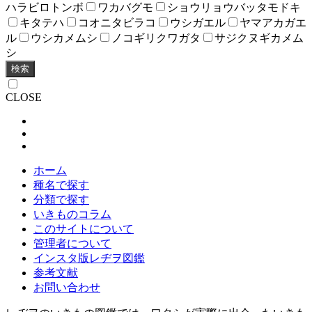
ハラビロトンボ
ワカバグモ
ショウリョウバッタモドキ
キタテハ
コオニタビラコ
ウシガエル
ヤマアカガエ
ル
ウシカメムシ
ノコギリクワガタ
サジクヌギカメム
シ
検索
CLOSE
ホーム
種名で探す
分類で探す
いきものコラム
このサイトについて
管理者について
インスタ版レヂヲ図鑑
参考文献
お問い合わせ