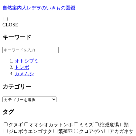
自然案内人レヂヲのいきもの図鑑
CLOSE
キーワード
オトシブミ
トンボ
カメムシ
カテゴリー
タグ
クヌギ
オオシオカラトンボ
ミミズ
絶滅危惧Ⅱ類
ジロボウエンゴサク
繁殖羽
クロアゲハ
アカガネサ