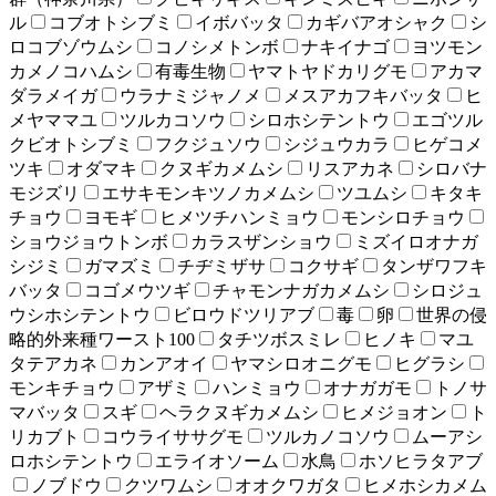
ル
コブオトシブミ
イボバッタ
カギバアオシャク
シ
ロコブゾウムシ
コノシメトンボ
ナキイナゴ
ヨツモン
カメノコハムシ
有毒生物
ヤマトヤドカリグモ
アカマ
ダラメイガ
ウラナミジャノメ
メスアカフキバッタ
ヒ
メヤママユ
ツルカコソウ
シロホシテントウ
エゴツル
クビオトシブミ
フクジュソウ
シジュウカラ
ヒゲコメ
ツキ
オダマキ
クヌギカメムシ
リスアカネ
シロバナ
モジズリ
エサキモンキツノカメムシ
ツユムシ
キタキ
チョウ
ヨモギ
ヒメツチハンミョウ
モンシロチョウ
ショウジョウトンボ
カラスザンショウ
ミズイロオナガ
シジミ
ガマズミ
チヂミザサ
コクサギ
タンザワフキ
バッタ
コゴメウツギ
チャモンナガカメムシ
シロジュ
ウシホシテントウ
ビロウドツリアブ
毒
卵
世界の侵
略的外来種ワースト100
タチツボスミレ
ヒノキ
マユ
タテアカネ
カンアオイ
ヤマシロオニグモ
ヒグラシ
モンキチョウ
アザミ
ハンミョウ
オナガガモ
トノサ
マバッタ
スギ
ヘラクヌギカメムシ
ヒメジョオン
ト
リカブト
コウライササグモ
ツルカノコソウ
ムーアシ
ロホシテントウ
エライオソーム
水鳥
ホソヒラタアブ
ノブドウ
クツワムシ
オオクワガタ
ヒメホシカメム