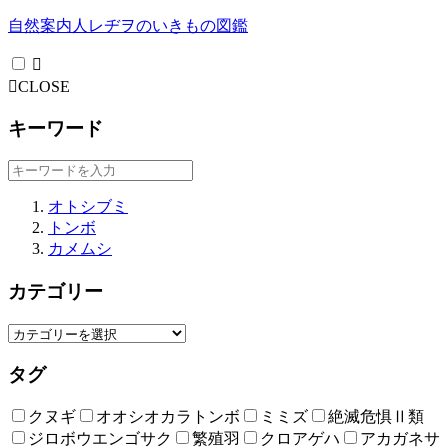
自然案内人レヂヲのいきもの図鑑
CLOSE
キーワード
オトシブミ
トンボ
カメムシ
カテゴリー
タグ
クヌギ
オオシオカラトンボ
ミミズ
絶滅危惧Ⅱ類
ジロボウエンゴサク
繁殖羽
クロアゲハ
アカガネサ