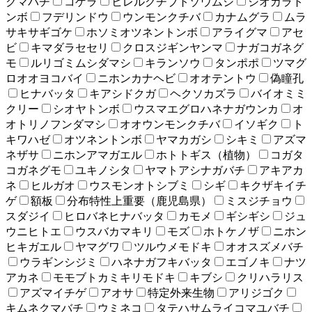
クマバチ
コゲラ
ヒレルクチブトゾウムシ
シオカラト
ンボ
フデリンドウ
ウンモンクチバ
カナムグラ
ムラ
サキサギゴケ
ホソミオツネントンボ
アライグマ
アセ
ビ
キマダラセセリ
クロスジギンヤンマ
ナガコガネグ
モ
ルリゴミムシダマシ
キランソウ
タンポポ
ツマグ
ロオオヨコバイ
ニホンカナヘビ
オオテントウ
偽瞳孔
ヒナバッタ
キアシドクガ
ヘクソカズラ
バイオミミ
クリー
シオヤトンボ
ウスマエグロハネナガウンカ
オ
オトリノフンダマシ
オオウンモンクチバ
イソギク
ト
キワハゼ
オツネントンボ
ヤマカガシ
シキミ
アズマ
ネザサ
ニホンアマガエル
ホトトギス（植物）
コガタ
コガネグモ
ユキノシタ
ヤマトアシナガバチ
アキアカ
ネ
ヒルガオ
ウスモンオトシブミ
シギ
キクザキイチ
ゲ
額板
分布特性上重要（鹿児島県）
ミスジチョウ
スダジイ
ヒロバネヒナバッタ
カモメ
ギシギシ
ジュ
ウニヒトエ
ウスバカマキリ
モズ
ホトケノザ
ニホン
ヒキガエル
ヤマグワ
ツルウメモドキ
オオスズメバチ
ウラギンシジミ
ハネナガフキバッタ
エゴノキ
ナツ
アカネ
モモブトカミキリモドキ
キブシ
クリハラリス
アズマイチゲ
アオサ
特定外来生物
アリジゴク
キムネクマバチ
ウミネコ
タテハサムライコマユバチ