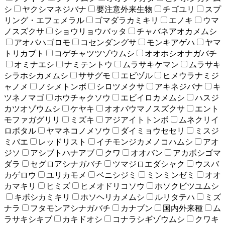
シ
ヤクシマネジバナ
要注意外来生物
チゴユリ
スプ
リング・エフェメラル
ゴマダラカミキリ
エノキ
ウマ
ノスズクサ
ショウリョウバッタ
チャバネアオカメムシ
アオバハゴロモ
コセンダングサ
モンキアゲハ
ヤマ
トリカブト
コゲチャツツゾウムシ
オオホシオナガバチ
オミナエシ
ナミテントウ
ムラサキケマン
ムラサキ
シラホシカメムシ
ササグモ
エビヅル
ヒメウラナミジ
ャノメ
ノシメトンボ
シロツメクサ
アキネジバナ
キ
ツネノマゴ
ホウチャクソウ
エビイロカメムシ
ハスジ
カツオゾウムシ
ケヤキ
オオバウマノスズクサ
エント
モファガグリリ
ミズキ
アジアイトトンボ
ムネクリイ
ロボタル
ヤマネコノメソウ
ダイミョウセセリ
ミスジ
ミバエ
レッドリスト
イチモンジカメノコハムシ
アオ
ジソ
アシブトハナアブ
クワ
オオバン
アカボシゴマ
ダラ
セグロアシナガバチ
ツマジロエダシャク
ウスバ
カゲロウ
ユリカモメ
ベニシジミ
ミンミンゼミ
オオ
カマキリ
ヒミズ
ヒメオドリコソウ
ホソクビツユムシ
キボシカミキリ
ホソヘリカメムシ
ルリタテハ
ミズ
ナラ
フタモンアシナガバチ
カナブン
国内外来種
ム
ラサキシキブ
カキドオシ
コナラシギゾウムシ
クワキ