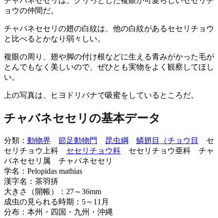
チャバネセセリは、クリっとした複眼が可愛らしいセセリチ
ョウの仲間だ。
チャバネセセリの翅の白紋は、他の白紋があるセセリチョウ
と比べるとかなり弱々しい。
複眼の周り、翅や脚の付け根などに生える青みがかった毛が
とんでもなく美しいので、ぜひとも実物をよく観察してほし
い。
上の写真は、ヒヨドリバナで吸蜜をしているところだ。
チャバネセセリの基本データ
分類：
動物界
節足動物門
昆虫綱
鱗翅目（チョウ目
セ
セリチョウ上科
セセリチョウ科
セセリチョウ亜科 チャ
バネセセリ属 チャバネセセリ
学名：Pelopidas mathias
漢字名：茶羽挵
大きさ（開帳）：27～36mm
成虫の見られる時期：5～11月
分布：本州・四国・九州・沖縄