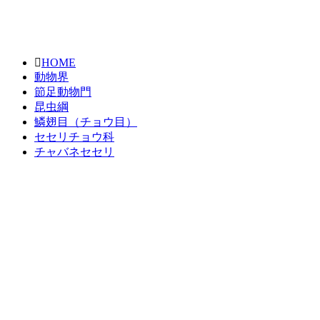
HOME
動物界
節足動物門
昆虫綱
鱗翅目（チョウ目）
セセリチョウ科
チャバネセセリ