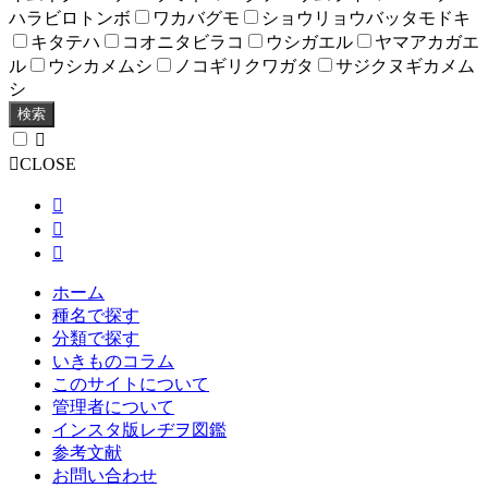
ハラビロトンボ
ワカバグモ
ショウリョウバッタモドキ
キタテハ
コオニタビラコ
ウシガエル
ヤマアカガエ
ル
ウシカメムシ
ノコギリクワガタ
サジクヌギカメム
シ
検索
CLOSE
ホーム
種名で探す
分類で探す
いきものコラム
このサイトについて
管理者について
インスタ版レヂヲ図鑑
参考文献
お問い合わせ