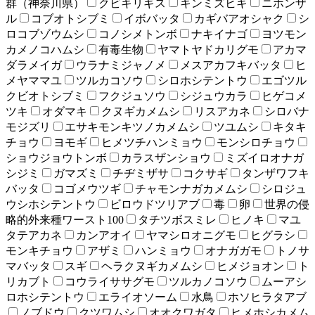
群（神奈川県）
クビキリギス
キンミズヒキ
ニホンザ
ル
コブオトシブミ
イボバッタ
カギバアオシャク
シ
ロコブゾウムシ
コノシメトンボ
ナキイナゴ
ヨツモン
カメノコハムシ
有毒生物
ヤマトヤドカリグモ
アカマ
ダラメイガ
ウラナミジャノメ
メスアカフキバッタ
ヒ
メヤママユ
ツルカコソウ
シロホシテントウ
エゴツル
クビオトシブミ
フクジュソウ
シジュウカラ
ヒゲコメ
ツキ
オダマキ
クヌギカメムシ
リスアカネ
シロバナ
モジズリ
エサキモンキツノカメムシ
ツユムシ
キタキ
チョウ
ヨモギ
ヒメツチハンミョウ
モンシロチョウ
ショウジョウトンボ
カラスザンショウ
ミズイロオナガ
シジミ
ガマズミ
チヂミザサ
コクサギ
タンザワフキ
バッタ
コゴメウツギ
チャモンナガカメムシ
シロジュ
ウシホシテントウ
ビロウドツリアブ
毒
卵
世界の侵
略的外来種ワースト100
タチツボスミレ
ヒノキ
マユ
タテアカネ
カンアオイ
ヤマシロオニグモ
ヒグラシ
モンキチョウ
アザミ
ハンミョウ
オナガガモ
トノサ
マバッタ
スギ
ヘラクヌギカメムシ
ヒメジョオン
ト
リカブト
コウライササグモ
ツルカノコソウ
ムーアシ
ロホシテントウ
エライオソーム
水鳥
ホソヒラタアブ
ノブドウ
クツワムシ
オオクワガタ
ヒメホシカメム