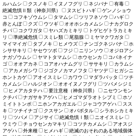
ルハムシ
クスノキ
イヌノフグリ
ネジバナ
有毒
絶滅危惧Ⅱ類（神奈川県）
ヌスビトハギ
ゲンノショウ
コ
コフキゾウムシ
タマムシ
ツリフネソウ
ハギ
赤とんぼ
クズ
ウツギ
オオホシカメムシ
ナカグロク
チバ
コクワガタ
ヤハズカミキリ
トゲヒゲトラカミキ
リ
準絶滅危惧
スミレ類
尾脂腺
ミヤマクワガタ
マイマイガ
タブノキ
ヒメウズ
ナンゴクネジバナ
ホ
シササキリ
ヤセウツボ
フジ
ニリンソウ
オジロアシ
ナガゾウムシ
ヤマトタマムシ
ホウセンカ
コバネイナ
ゴ
オオアカネ
コアオハナムグリ
ササキリ
カラムシ
アカメガシワ
ジゴクノカマノフタ
ヤツデ
ヒガシニ
ホントカゲ
アオイスミレ
カワウ
マダラバッタ
ツチ
カメムシ
ハルジオン
オオイヌノフグリ
ツバメシジミ
ヒメアカタテハ
要注意種（神奈川県）
ニセウンモン
クチバ
ナガサキアゲハ
ヒメゴマダラオトシブミ
ホソ
ミイトトンボ
ニホンアカガエル
ジャコウアゲハ
スス
キ
ツチイナゴ
クスサン
オバボタル
シラホシカミキ
リ
ツバメ
アジサイ
絶滅危惧Ⅰ類
ニオイスミレ
ウミウ
チョウセンカマキリ
コツチカメムシ
アオスジ
アゲハ
外来種
ヒメハギ
絶滅のおそれのある地域個体