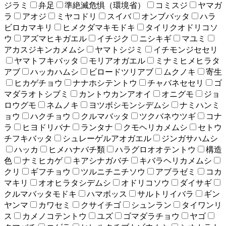
ジラミ
弁足
準絶滅危惧（環境省）
コミスジ
ヤマガ
ラ
アオジ
ミヤコドリ
スイバ
オンブバッタ
ハラ
ビロカマキリ
ヒメクダマキモドキ
タイリクオドリコソ
ウ
アズマヒキガエル
イチジク
ニシキギ
マユミ
アカスジキンカメムシ
ヤマトシジミ
イチモンジセセリ
ヤマトフキバッタ
モリアオガエル
ミナミヒメヒラタ
アブ
ハッカハムシ
ビロードツリアブ
ムクノキ
寄生
ヒカゲチョウ
ナナホシテントウ
チャバネセセリ
ゴ
マダラオトシブミ
カントウカンアオイ
オニグモ
ジョ
ロウグモ
ネムノキ
ヨツボシモンシデムシ
ナミハンミ
ョウ
ハクチョウ
クルマバッタ
ツクバネウツギ
コナ
ラ
ヒヨドリバナ
ランタナ
クモヘリカメムシ
セトウ
チフキバッタ
シュレーゲルアオガエル
ジンガサハムシ
ハッカ
ヒメハナバチ類
ハラグロオオテントウ
構造
色
ナミヒカゲ
キアシナガバチ
キバラヘリカメムシ
クリ
ギフチョウ
ツルニチニチソウ
アブラゼミ
コカ
マキリ
オオヒラタシデムシ
オドリコソウ
ダイサギ
クルマバッタモドキ
ハマボッス
サルトリイバラ
ギン
ヤンマ
カワセミ
クサイチゴ
シュンラン
タイワンリ
ス
カメノコテントウ
ユズ
ゴマダラチョウ
ヤゴ