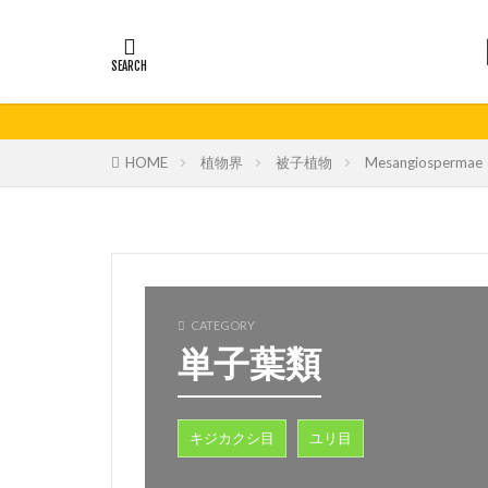
HOME
植物界
被子植物
Mesangiospermae
CATEGORY
単子葉類
キジカクシ目
ユリ目