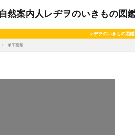
自然案内人レヂヲのいきもの図
レヂヲのいきもの図鑑では、ワタ
単子葉類