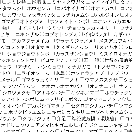
惧
スミレ類
尾脂腺
ミヤマクワガタ
マイマイガ
タブ
トタマムシ
ホウセンカ
コバネイナゴ
オオアカネ
コア
レ
カワウ
マダラバッタ
ツチカメムシ
ハルジオン
オ
メゴマダラオトシブミ
ホソミイトトンボ
ニホンアカガエル
Ⅰ類
ニオイスミレ
ウミウ
チョウセンカマキリ
コツチ
ヒキ
ニホンザル
コブオトシブミ
イボバッタ
カギバア
グモ
アカマダラメイガ
ウラナミジャノメ
メスアカフキバ
ヒゲコメツキ
オダマキ
クヌギカメムシ
リスアカネ
シ
ウ
ショウジョウトンボ
カラスザンショウ
ミズイロオナガ
ウシホシテントウ
ビロウドツリアブ
毒
卵
世界の侵略的
チョウ
アザミ
ハンミョウ
オナガガモ
トノサマバッタ
ントウ
エライオソーム
水鳥
ホソヒラタアブ
ノブドウ
ェメラル
ゴマダラカミキリ
エノキ
ウマノスズクサ
シ
チャツツゾウムシ
オオホシオナガバチ
オミナエシ
ナミ
シロツメクサ
アキネジバナ
キツネノマゴ
ホウチャク
アジアイトトンボ
ムネクリイロボタル
ヤマネコノメソウ
オオバン
アカボシゴマダラ
セグロアシナガバチ
ツマ
ウ
ホソクビツユムシ
キボシカミキリ
ホソヘリカメムシ
ゾウムシ
クワキジラミ
弁足
準絶滅危惧（環境省）
コ
クオドリコソウ
アズマヒキガエル
イチジク
ニシキギ
ヒラタアブ
ハッカハムシ
ビロードツリアブ
ムクノキ