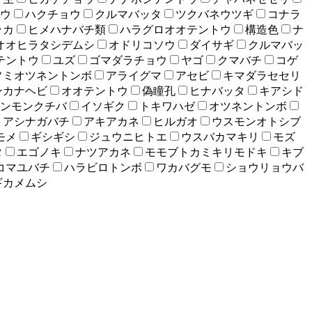
ウ
ハクチョウ
クルマバッタ
ツクバネウツギ
コナラ
ッカ
ヒメハナバチ類
ハラグロオオテントウ
構造色
ナ
オオヒラタシデムシ
オドリコソウ
ダイサギ
クルマバッ
テントウ
ユズ
ゴマダラチョウ
ヤゴ
クマバチ
コゲ
ソミオツネントンボ
アライグマ
アセビ
キマダラセセリ
ンカナヘビ
オオテントウ
偽瞳孔
ヒナバッタ
キアシド
ンモンクチバ
イソギク
トキワハゼ
オツネントンボ
トアシナガバチ
アキアカネ
ヒルガオ
ウスモンオトシブ
モメ
ギシギシ
ジュウニヒトエ
ウスバカマキリ
モズ
タ
エゴノキ
ナツアカネ
モモブトカミキリモドキ
キブ
コマユバチ
ハラビロトンボ
ワカバグモ
ショウリョウバ
ギカメムシ