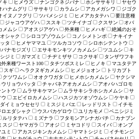
ノキ
ヒメウズ
ナンゴクネジバナ
ホシササキリ
ヤセウ
オハナムグリ
ササキリ
カラムシ
アカメガシワ
ジゴク
オイヌノフグリ
ツバメシジミ
ヒメアカタテハ
要注意種
ジャコウアゲハ
ススキ
ツチイナゴ
クスサン
オバ
カメムシ
アオスジアゲハ
外来種
ヒメハギ
絶滅のおそ
オシャク
シロコブゾウムシ
コノシメトンボ
ナキイナ
ッタ
ヒメヤママユ
ツルカコソウ
シロホシテントウ
ロバナモジズリ
エサキモンキツノカメムシ
ツユムシ
キ
シジミ
ガマズミ
チヂミザサ
コクサギ
タンザワフキ
外来種ワースト100
タチツボスミレ
ヒノキ
マユタテア
スギ
ヘラクヌギカメムシ
ヒメジョオン
トリカブト
クツワムシ
オオクワガタ
ヒメホシカメムシ
ヤクシマ
ョウリョウバッタ
チャバネアオカメムシ
アオバハゴロモ
テントウ
ムラサキケマン
ムラサキシラホシカメムシ
サ
ソウ
エビイロカメムシ
ハスジカツオゾウムシ
ケヤキ
ダイミョウセセリ
ミスジミバエ
レッドリスト
イチモ
ジロエダシャク
ウスバカゲロウ
ユリカモメ
ベニシジミ
ルリタテハ
ミズナラ
フタモンアシナガバチ
カナブン
ミスジ
ヤマガラ
アオジ
ミヤコドリ
スイバ
オンブ
マユミ
アカスジキンカメムシ
ヤマトシジミ
イチモンジ
寄生
ヒカゲチョウ
ナナホシテントウ
チャバネセセリ