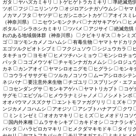
ガタ
ヤハズカミキリ
トゲヒゲトラカミキリ
準絶滅危
ツボ
フジ
ニリンソウ
オジロアシナガゾウムシ
ヤマ
ノカマノフタ
ヤツデ
ヒガシニホントカゲ
アオイスミ
（神奈川県）
ニセウンモンクチバ
ナガサキアゲハ
ヒ
ボタル
シラホシカミキリ
ツバメ
アジサイ
絶滅危惧
れのある地域個体群（神奈川県）
クビキリギス
キンミズ
ゴ
ヨツモンカメノコハムシ
有毒生物
ヤマトヤドカリ
エゴツルクビオトシブミ
フクジュソウ
シジュウカラ
タキチョウ
ヨモギ
ヒメツチハンミョウ
モンシロチョ
バッタ
コゴメウツギ
チャモンナガカメムシ
シロジュ
カネ
カンアオイ
ヤマシロオニグモ
ヒグラシ
モンキ
コウライササグモ
ツルカノコソウ
ムーアシロホシテ
ネジバナ
要注意外来生物
チゴユリ
スプリング・エフ
コセンダングサ
モンキアゲハ
ヤマトリカブト
コゲ
サグモ
エビヅル
ヒメウラナミジャノメ
ノシメトンボ
オオバウマノスズクサ
エントモファガグリリ
ミズキ
ンジカメノコハムシ
アオジソ
アシブトハナアブ
クワ
ミンミンゼミ
オオカマキリ
ヒミズ
ヒメオドリコソ
国内外来種
ムラサキシキブ
カキドオシ
コナラシギ
バッタ
ハラビロカマキリ
ヒメクダマキモドキ
タイリ
セセリ
ヤマトフキバッタ
モリアオガエル
ミナミヒメ