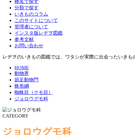
種名で探す
分類で探す
いきものコラム
このサイトについて
管理者について
インスタ版レヂヲ図鑑
参考文献
お問い合わせ
レヂヲのいきもの図鑑では、ワタシが実際に出会ったいきもの
HOME
動物界
節足動物門
蛛形綱
蜘蛛目（クモ目）
ジョロウグモ科
CATEGORY
ジョロウグモ科