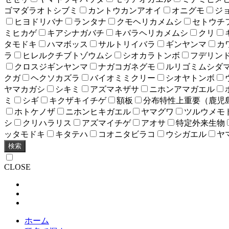
ゴマダラオトシブミ
カントウカンアオイ
オニグモ
ジ
ヒヨドリバナ
ランタナ
クモヘリカメムシ
セトウチ
ミヒカゲ
キアシナガバチ
キバラヘリカメムシ
クリ
タモドキ
ハマボッス
サルトリイバラ
ギンヤンマ
カ
ラ
ヒレルクチブトゾウムシ
シオカラトンボ
フデリン
クロスジギンヤンマ
ナガコガネグモ
ルリゴミムシダ
クガ
ヘクソカズラ
バイオミミクリー
シオヤトンボ
ヤマカガシ
シキミ
アズマネザサ
ニホンアマガエル
ミ
シギ
キクザキイチゲ
額板
分布特性上重要（鹿児
ホトケノザ
ニホンヒキガエル
ヤマグワ
ツルウメモ
シ
クリハラリス
アズマイチゲ
アオサ
特定外来生物
ッタモドキ
キタテハ
コオニタビラコ
ウシガエル
ヤ
検索
CLOSE
ホーム