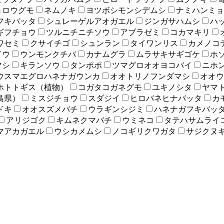
ョロウグモ
ネムノキ
ヨツボシモンシデムシ
ナミハンミョ
フキバッタ
シュレーゲルアオガエル
ジンガサハムシ
ハ
ギフチョウ
ツルニチニチソウ
アブラゼミ
コカマキリ
ワセミ
クサイチゴ
シュンラン
タイワンリス
カメノコ
ドウ
ウンモンクチバ
カナムグラ
ムラサキサギゴケ
ホ
マシ
キランソウ
タンポポ
ツマグロオオヨコバイ
ニホ
ウスマエグロハネナガウンカ
オオトリノフンダマシ
オオウ
ホトトギス（植物）
コガタコガネグモ
ユキノシタ
ヤマ
島県）
ミスジチョウ
スダジイ
ヒロバネヒナバッタ
カ
ドキ
オオスズメバチ
ウラギンシジミ
ハネナガフキバッ
アリジゴク
キムネクマバチ
ウミネコ
タテハサムライ
マアカガエル
ウシカメムシ
ノコギリクワガタ
サジクヌ