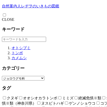
自然案内人レヂヲのいきもの図鑑
CLOSE
キーワード
オトシブミ
トンボ
カメムシ
カテゴリー
タグ
クヌギ
オオシオカラトンボ
ミミズ
絶滅危惧Ⅱ類
惧Ⅱ類（神奈川県）
ヌスビトハギ
ゲンノショウコ
コ