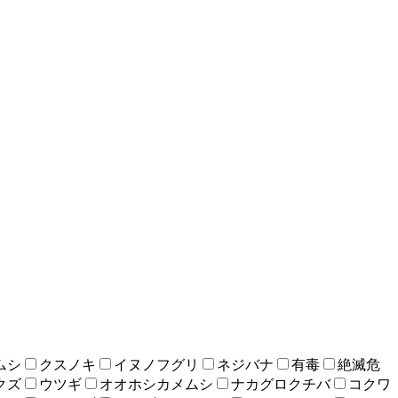
ムシ
クスノキ
イヌノフグリ
ネジバナ
有毒
絶滅危
クズ
ウツギ
オオホシカメムシ
ナカグロクチバ
コクワ