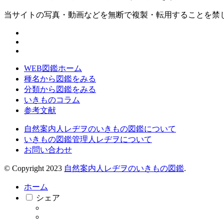
当サイトの写真・動画などを無断で複製・転用することを禁
WEB図鑑ホーム
種名から図鑑をみる
分類から図鑑をみる
いきものコラム
参考文献
自然案内人レヂヲのいきもの図鑑について
いきもの図鑑管理人レヂヲについて
お問い合わせ
© Copyright 2023
自然案内人レヂヲのいきもの図鑑
.
ホーム
シェア