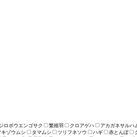
ジロボウエンゴサク
繁殖羽
クロアゲハ
アカガネサルハ
フキゾウムシ
タマムシ
ツリフネソウ
ハギ
赤とんぼ