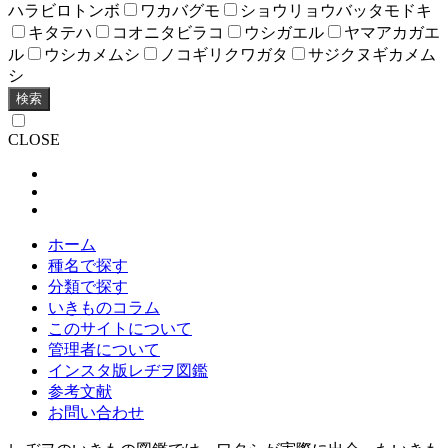
ハラビロトンボ
ワカバグモ
ショウリョウバッタモドキ
キタテハ
コオニタビラコ
ウシガエル
ヤマアカガエ
ル
ウシカメムシ
ノコギリクワガタ
サジクヌギカメム
シ
検索
CLOSE
ホーム
種名で探す
分類で探す
いきものコラム
このサイトについて
管理者について
インスタ版レヂヲ図鑑
参考文献
お問い合わせ