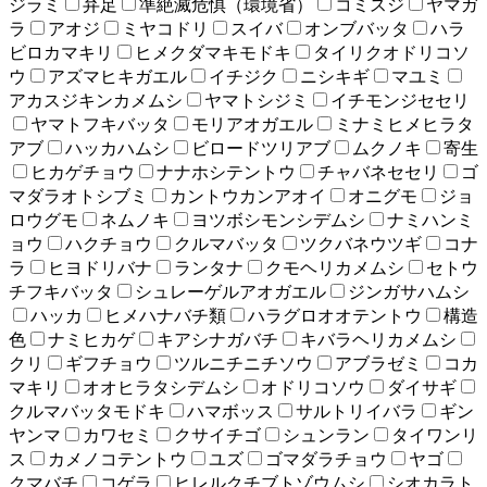
ジラミ
弁足
準絶滅危惧（環境省）
コミスジ
ヤマガ
ラ
アオジ
ミヤコドリ
スイバ
オンブバッタ
ハラ
ビロカマキリ
ヒメクダマキモドキ
タイリクオドリコソ
ウ
アズマヒキガエル
イチジク
ニシキギ
マユミ
アカスジキンカメムシ
ヤマトシジミ
イチモンジセセリ
ヤマトフキバッタ
モリアオガエル
ミナミヒメヒラタ
アブ
ハッカハムシ
ビロードツリアブ
ムクノキ
寄生
ヒカゲチョウ
ナナホシテントウ
チャバネセセリ
ゴ
マダラオトシブミ
カントウカンアオイ
オニグモ
ジョ
ロウグモ
ネムノキ
ヨツボシモンシデムシ
ナミハンミ
ョウ
ハクチョウ
クルマバッタ
ツクバネウツギ
コナ
ラ
ヒヨドリバナ
ランタナ
クモヘリカメムシ
セトウ
チフキバッタ
シュレーゲルアオガエル
ジンガサハムシ
ハッカ
ヒメハナバチ類
ハラグロオオテントウ
構造
色
ナミヒカゲ
キアシナガバチ
キバラヘリカメムシ
クリ
ギフチョウ
ツルニチニチソウ
アブラゼミ
コカ
マキリ
オオヒラタシデムシ
オドリコソウ
ダイサギ
クルマバッタモドキ
ハマボッス
サルトリイバラ
ギン
ヤンマ
カワセミ
クサイチゴ
シュンラン
タイワンリ
ス
カメノコテントウ
ユズ
ゴマダラチョウ
ヤゴ
クマバチ
コゲラ
ヒレルクチブトゾウムシ
シオカラト