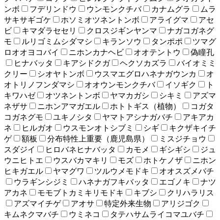
ンボ
フデリンドウ
ウンモンクチバ
カナムグラ
ムラ
サキサギゴケ
ホソミオツネントンボ
アライグマ
アセ
ビ
キマダラセセリ
クロスジギンヤンマ
ナガコガネグ
モ
ルリゴミムシダマシ
キランソウ
タンポポ
ツマグ
ロオオヨコバイ
ニホンカナヘビ
オオテントウ
偽瞳孔
ヒナバッタ
キアシドクガ
ヘクソカズラ
バイオミミ
クリー
シオヤトンボ
ウスマエグロハネナガウンカ
オ
オトリノフンダマシ
オオウンモンクチバ
イソギク
ト
キワハゼ
オツネントンボ
ヤマカガシ
シキミ
アズマ
ネザサ
ニホンアマガエル
ホトトギス（植物）
コガタ
コガネグモ
ユキノシタ
ヤマトアシナガバチ
アキアカ
ネ
ヒルガオ
ウスモンオトシブミ
シギ
キクザキイチ
ゲ
額板
分布特性上重要（鹿児島県）
ミスジチョウ
スダジイ
ヒロバネヒナバッタ
カモメ
ギシギシ
ジュ
ウニヒトエ
ウスバカマキリ
モズ
ホトケノザ
ニホン
ヒキガエル
ヤマグワ
ツルウメモドキ
オオスズメバチ
ウラギンシジミ
ハネナガフキバッタ
エゴノキ
ナツ
アカネ
モモブトカミキリモドキ
キブシ
クリハラリス
アズマイチゲ
アオサ
特定外来生物
アリジゴク
キムネクマバチ
ウミネコ
タテハサムライコマユバチ