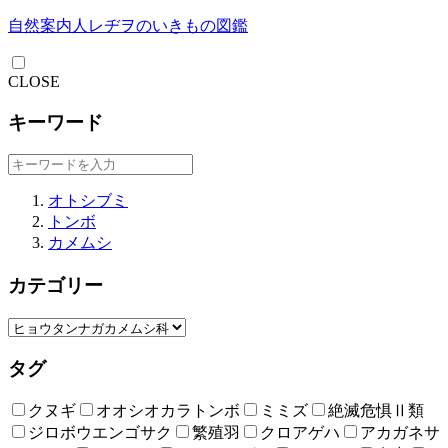
自然案内人レヂヲのいきもの図鑑
CLOSE
キーワード
オトシブミ
トンボ
カメムシ
カテゴリー
タグ
クヌギ
オオシオカラトンボ
ミミズ
絶滅危惧Ⅱ類
ジロボウエンゴサク
繁殖羽
クロアゲハ
アカガネサ