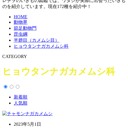
レヂヲのいきもの図鑑では、ワタシが実際に出会ったいきも
のを紹介しています。現在172種を紹介中！
HOME
動物界
節足動物門
昆虫綱
半翅目（カメムシ目）
ヒョウタンナガカメムシ科
CATEGORY
ヒョウタンナガカメムシ科
新着順
人気順
2023年5月1日