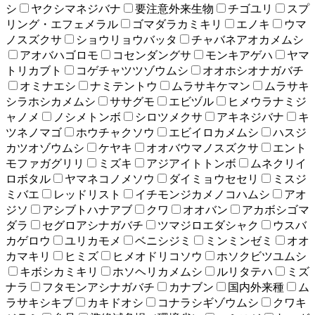
シ
ヤクシマネジバナ
要注意外来生物
チゴユリ
スプ
リング・エフェメラル
ゴマダラカミキリ
エノキ
ウマ
ノスズクサ
ショウリョウバッタ
チャバネアオカメムシ
アオバハゴロモ
コセンダングサ
モンキアゲハ
ヤマ
トリカブト
コゲチャツツゾウムシ
オオホシオナガバチ
オミナエシ
ナミテントウ
ムラサキケマン
ムラサキ
シラホシカメムシ
ササグモ
エビヅル
ヒメウラナミジ
ャノメ
ノシメトンボ
シロツメクサ
アキネジバナ
キ
ツネノマゴ
ホウチャクソウ
エビイロカメムシ
ハスジ
カツオゾウムシ
ケヤキ
オオバウマノスズクサ
エント
モファガグリリ
ミズキ
アジアイトトンボ
ムネクリイ
ロボタル
ヤマネコノメソウ
ダイミョウセセリ
ミスジ
ミバエ
レッドリスト
イチモンジカメノコハムシ
アオ
ジソ
アシブトハナアブ
クワ
オオバン
アカボシゴマ
ダラ
セグロアシナガバチ
ツマジロエダシャク
ウスバ
カゲロウ
ユリカモメ
ベニシジミ
ミンミンゼミ
オオ
カマキリ
ヒミズ
ヒメオドリコソウ
ホソクビツユムシ
キボシカミキリ
ホソヘリカメムシ
ルリタテハ
ミズ
ナラ
フタモンアシナガバチ
カナブン
国内外来種
ム
ラサキシキブ
カキドオシ
コナラシギゾウムシ
クワキ