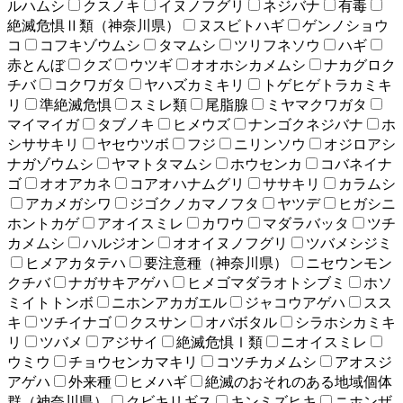
ルハムシ
クスノキ
イヌノフグリ
ネジバナ
有毒
絶滅危惧Ⅱ類（神奈川県）
ヌスビトハギ
ゲンノショウ
コ
コフキゾウムシ
タマムシ
ツリフネソウ
ハギ
赤とんぼ
クズ
ウツギ
オオホシカメムシ
ナカグロク
チバ
コクワガタ
ヤハズカミキリ
トゲヒゲトラカミキ
リ
準絶滅危惧
スミレ類
尾脂腺
ミヤマクワガタ
マイマイガ
タブノキ
ヒメウズ
ナンゴクネジバナ
ホ
シササキリ
ヤセウツボ
フジ
ニリンソウ
オジロアシ
ナガゾウムシ
ヤマトタマムシ
ホウセンカ
コバネイナ
ゴ
オオアカネ
コアオハナムグリ
ササキリ
カラムシ
アカメガシワ
ジゴクノカマノフタ
ヤツデ
ヒガシニ
ホントカゲ
アオイスミレ
カワウ
マダラバッタ
ツチ
カメムシ
ハルジオン
オオイヌノフグリ
ツバメシジミ
ヒメアカタテハ
要注意種（神奈川県）
ニセウンモン
クチバ
ナガサキアゲハ
ヒメゴマダラオトシブミ
ホソ
ミイトトンボ
ニホンアカガエル
ジャコウアゲハ
スス
キ
ツチイナゴ
クスサン
オバボタル
シラホシカミキ
リ
ツバメ
アジサイ
絶滅危惧Ⅰ類
ニオイスミレ
ウミウ
チョウセンカマキリ
コツチカメムシ
アオスジ
アゲハ
外来種
ヒメハギ
絶滅のおそれのある地域個体
群（神奈川県）
クビキリギス
キンミズヒキ
ニホンザ