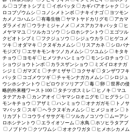
ル
コブオトシブミ
イボバッタ
カギバアオシャク
シ
ロコブゾウムシ
コノシメトンボ
ナキイナゴ
ヨツモン
カメノコハムシ
有毒生物
ヤマトヤドカリグモ
アカマ
ダラメイガ
ウラナミジャノメ
メスアカフキバッタ
ヒ
メヤママユ
ツルカコソウ
シロホシテントウ
エゴツル
クビオトシブミ
フクジュソウ
シジュウカラ
ヒゲコメ
ツキ
オダマキ
クヌギカメムシ
リスアカネ
シロバナ
モジズリ
エサキモンキツノカメムシ
ツユムシ
キタキ
チョウ
ヨモギ
ヒメツチハンミョウ
モンシロチョウ
ショウジョウトンボ
カラスザンショウ
ミズイロオナガ
シジミ
ガマズミ
チヂミザサ
コクサギ
タンザワフキ
バッタ
コゴメウツギ
チャモンナガカメムシ
シロジュ
ウシホシテントウ
ビロウドツリアブ
毒
卵
世界の侵
略的外来種ワースト100
タチツボスミレ
ヒノキ
マユ
タテアカネ
カンアオイ
ヤマシロオニグモ
ヒグラシ
モンキチョウ
アザミ
ハンミョウ
オナガガモ
トノサ
マバッタ
スギ
ヘラクヌギカメムシ
ヒメジョオン
ト
リカブト
コウライササグモ
ツルカノコソウ
ムーアシ
ロホシテントウ
エライオソーム
水鳥
ホソヒラタアブ
ノブドウ
クツワムシ
オオクワガタ
ヒメホシカメム