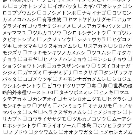
ル
コブオトシブミ
イボバッタ
カギバアオシャク
シ
ロコブゾウムシ
コノシメトンボ
ナキイナゴ
ヨツモン
カメノコハムシ
有毒生物
ヤマトヤドカリグモ
アカマ
ダラメイガ
ウラナミジャノメ
メスアカフキバッタ
ヒ
メヤママユ
ツルカコソウ
シロホシテントウ
エゴツル
クビオトシブミ
フクジュソウ
シジュウカラ
ヒゲコメ
ツキ
オダマキ
クヌギカメムシ
リスアカネ
シロバナ
モジズリ
エサキモンキツノカメムシ
ツユムシ
キタキ
チョウ
ヨモギ
ヒメツチハンミョウ
モンシロチョウ
ショウジョウトンボ
カラスザンショウ
ミズイロオナガ
シジミ
ガマズミ
チヂミザサ
コクサギ
タンザワフキ
バッタ
コゴメウツギ
チャモンナガカメムシ
シロジュ
ウシホシテントウ
ビロウドツリアブ
毒
卵
世界の侵
略的外来種ワースト100
タチツボスミレ
ヒノキ
マユ
タテアカネ
カンアオイ
ヤマシロオニグモ
ヒグラシ
モンキチョウ
アザミ
ハンミョウ
オナガガモ
トノサ
マバッタ
スギ
ヘラクヌギカメムシ
ヒメジョオン
ト
リカブト
コウライササグモ
ツルカノコソウ
ムーアシ
ロホシテントウ
エライオソーム
水鳥
ホソヒラタアブ
ノブドウ
クツワムシ
オオクワガタ
ヒメホシカメム