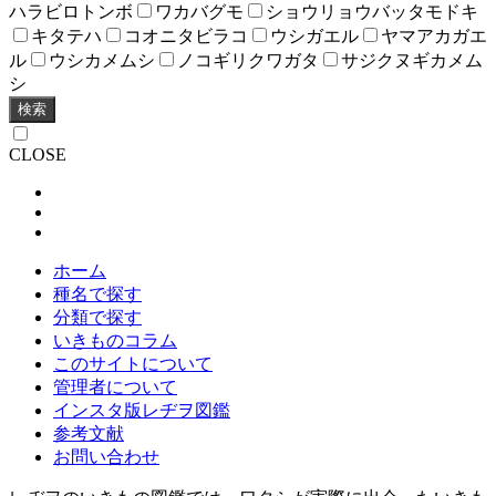
ハラビロトンボ
ワカバグモ
ショウリョウバッタモドキ
キタテハ
コオニタビラコ
ウシガエル
ヤマアカガエ
ル
ウシカメムシ
ノコギリクワガタ
サジクヌギカメム
シ
検索
CLOSE
ホーム
種名で探す
分類で探す
いきものコラム
このサイトについて
管理者について
インスタ版レヂヲ図鑑
参考文献
お問い合わせ