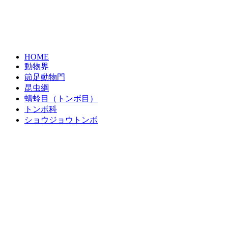
HOME
動物界
節足動物門
昆虫綱
蜻蛉目（トンボ目）
トンボ科
ショウジョウトンボ