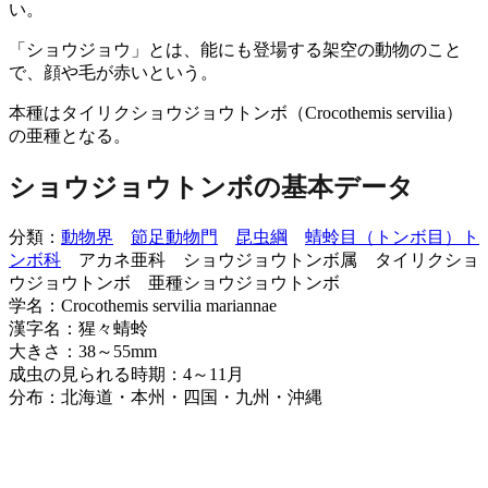
い
。
「ショウジョウ」とは、能にも登場する架空の動物のこと
で、顔や毛が赤いという。
本種はタイリクショウジョウトンボ（Crocothemis servilia）
の亜種となる。
ショウジョウトンボの基本データ
分類：
動物界
節足動物門
昆虫綱
蜻蛉目（トンボ目）
ト
ンボ科
アカネ亜科 ショウジョウトンボ属 タイリクショ
ウジョウトンボ 亜種ショウジョウトンボ
学名：Crocothemis servilia mariannae
漢字名：猩々蜻蛉
大きさ：38～55mm
成虫の見られる時期：4～11月
分布：北海道・本州・四国・九州・沖縄