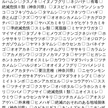
ルハムシ
クスノキ
イヌノフグリ
ネジバナ
有毒
絶滅危惧Ⅱ類（神奈川県）
ヌスビトハギ
ゲンノショウ
コ
コフキゾウムシ
タマムシ
ツリフネソウ
ハギ
赤とんぼ
クズ
ウツギ
オオホシカメムシ
ナカグロク
チバ
コクワガタ
ヤハズカミキリ
トゲヒゲトラカミキ
リ
準絶滅危惧
スミレ類
尾脂腺
ミヤマクワガタ
マイマイガ
タブノキ
ヒメウズ
ナンゴクネジバナ
ホ
シササキリ
ヤセウツボ
フジ
ニリンソウ
オジロアシ
ナガゾウムシ
ヤマトタマムシ
ホウセンカ
コバネイナ
ゴ
オオアカネ
コアオハナムグリ
ササキリ
カラムシ
アカメガシワ
ジゴクノカマノフタ
ヤツデ
ヒガシニ
ホントカゲ
アオイスミレ
カワウ
マダラバッタ
ツチ
カメムシ
ハルジオン
オオイヌノフグリ
ツバメシジミ
ヒメアカタテハ
要注意種（神奈川県）
ニセウンモン
クチバ
ナガサキアゲハ
ヒメゴマダラオトシブミ
ホソ
ミイトトンボ
ニホンアカガエル
ジャコウアゲハ
スス
キ
ツチイナゴ
クスサン
オバボタル
シラホシカミキ
リ
ツバメ
アジサイ
絶滅危惧Ⅰ類
ニオイスミレ
ウミウ
チョウセンカマキリ
コツチカメムシ
アオスジ
アゲハ
外来種
ヒメハギ
絶滅のおそれのある地域個体
群（神奈川県）
クビキリギス
キンミズヒキ
ニホンザ