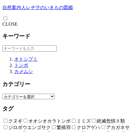
自然案内人レヂヲのいきもの図鑑
CLOSE
キーワード
オトシブミ
トンボ
カメムシ
カテゴリー
タグ
クヌギ
オオシオカラトンボ
ミミズ
絶滅危惧Ⅱ類
ジロボウエンゴサク
繁殖羽
クロアゲハ
アカガネサ