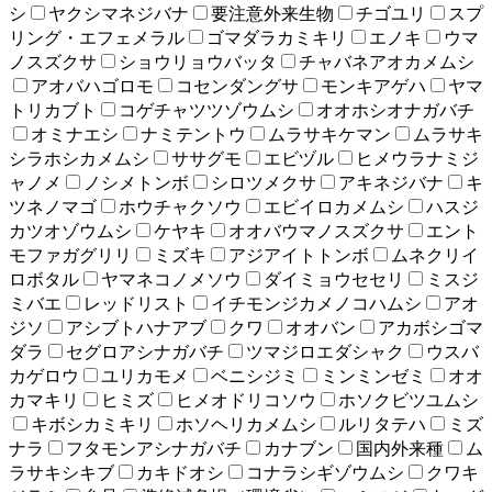
シ
ヤクシマネジバナ
要注意外来生物
チゴユリ
スプ
リング・エフェメラル
ゴマダラカミキリ
エノキ
ウマ
ノスズクサ
ショウリョウバッタ
チャバネアオカメムシ
アオバハゴロモ
コセンダングサ
モンキアゲハ
ヤマ
トリカブト
コゲチャツツゾウムシ
オオホシオナガバチ
オミナエシ
ナミテントウ
ムラサキケマン
ムラサキ
シラホシカメムシ
ササグモ
エビヅル
ヒメウラナミジ
ャノメ
ノシメトンボ
シロツメクサ
アキネジバナ
キ
ツネノマゴ
ホウチャクソウ
エビイロカメムシ
ハスジ
カツオゾウムシ
ケヤキ
オオバウマノスズクサ
エント
モファガグリリ
ミズキ
アジアイトトンボ
ムネクリイ
ロボタル
ヤマネコノメソウ
ダイミョウセセリ
ミスジ
ミバエ
レッドリスト
イチモンジカメノコハムシ
アオ
ジソ
アシブトハナアブ
クワ
オオバン
アカボシゴマ
ダラ
セグロアシナガバチ
ツマジロエダシャク
ウスバ
カゲロウ
ユリカモメ
ベニシジミ
ミンミンゼミ
オオ
カマキリ
ヒミズ
ヒメオドリコソウ
ホソクビツユムシ
キボシカミキリ
ホソヘリカメムシ
ルリタテハ
ミズ
ナラ
フタモンアシナガバチ
カナブン
国内外来種
ム
ラサキシキブ
カキドオシ
コナラシギゾウムシ
クワキ