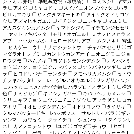
ジラミ
弁足
準絶滅危惧（環境省）
コミスジ
ヤマガ
ラ
アオジ
ミヤコドリ
スイバ
オンブバッタ
ハラ
ビロカマキリ
ヒメクダマキモドキ
タイリクオドリコソ
ウ
アズマヒキガエル
イチジク
ニシキギ
マユミ
アカスジキンカメムシ
ヤマトシジミ
イチモンジセセリ
ヤマトフキバッタ
モリアオガエル
ミナミヒメヒラタ
アブ
ハッカハムシ
ビロードツリアブ
ムクノキ
寄生
ヒカゲチョウ
ナナホシテントウ
チャバネセセリ
ゴ
マダラオトシブミ
カントウカンアオイ
オニグモ
ジョ
ロウグモ
ネムノキ
ヨツボシモンシデムシ
ナミハンミ
ョウ
ハクチョウ
クルマバッタ
ツクバネウツギ
コナ
ラ
ヒヨドリバナ
ランタナ
クモヘリカメムシ
セトウ
チフキバッタ
シュレーゲルアオガエル
ジンガサハムシ
ハッカ
ヒメハナバチ類
ハラグロオオテントウ
構造
色
ナミヒカゲ
キアシナガバチ
キバラヘリカメムシ
クリ
ギフチョウ
ツルニチニチソウ
アブラゼミ
コカ
マキリ
オオヒラタシデムシ
オドリコソウ
ダイサギ
クルマバッタモドキ
ハマボッス
サルトリイバラ
ギン
ヤンマ
カワセミ
クサイチゴ
シュンラン
タイワンリ
ス
カメノコテントウ
ユズ
ゴマダラチョウ
ヤゴ
クマバチ
コゲラ
ヒレルクチブトゾウムシ
シオカラト