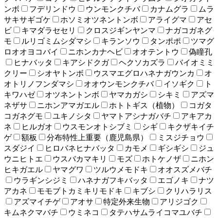
ンボ
フデリンドウ
ウンモンクチバ
カナムグラ
ムラ
サキサギゴケ
ホソミオツネントンボ
アライグマ
アセ
ビ
キマダラセセリ
クロスジギンヤンマ
ナガコガネグ
モ
ルリゴミムシダマシ
キランソウ
タンポポ
ツマグ
ロオオヨコバイ
ニホンカナヘビ
オオテントウ
偽瞳孔
ヒナバッタ
キアシドクガ
ヘクソカズラ
バイオミミ
クリー
シオヤトンボ
ウスマエグロハネナガウンカ
オ
オトリノフンダマシ
オオウンモンクチバ
イソギク
ト
キワハゼ
オツネントンボ
ヤマカガシ
シキミ
アズマ
ネザサ
ニホンアマガエル
ホトトギス（植物）
コガタ
コガネグモ
ユキノシタ
ヤマトアシナガバチ
アキアカ
ネ
ヒルガオ
ウスモンオトシブミ
シギ
キクザキイチ
ゲ
額板
分布特性上重要（鹿児島県）
ミスジチョウ
スダジイ
ヒロバネヒナバッタ
カモメ
ギシギシ
ジュ
ウニヒトエ
ウスバカマキリ
モズ
ホトケノザ
ニホン
ヒキガエル
ヤマグワ
ツルウメモドキ
オオスズメバチ
ウラギンシジミ
ハネナガフキバッタ
エゴノキ
ナツ
アカネ
モモブトカミキリモドキ
キブシ
クリハラリス
アズマイチゲ
アオサ
特定外来生物
アリジゴク
キムネクマバチ
ウミネコ
タテハサムライコマユバチ