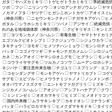
ガタ
ヤハズカミキリ
トゲヒゲトラカミキリ
準絶滅危
ツボ
フジ
ニリンソウ
オジロアシナガゾウムシ
ヤマ
ノカマノフタ
ヤツデ
ヒガシニホントカゲ
アオイスミ
（神奈川県）
ニセウンモンクチバ
ナガサキアゲハ
ヒ
ボタル
シラホシカミキリ
ツバメ
アジサイ
絶滅危惧
れのある地域個体群（神奈川県）
クビキリギス
キンミズ
ゴ
ヨツモンカメノコハムシ
有毒生物
ヤマトヤドカリ
エゴツルクビオトシブミ
フクジュソウ
シジュウカラ
タキチョウ
ヨモギ
ヒメツチハンミョウ
モンシロチョ
バッタ
コゴメウツギ
チャモンナガカメムシ
シロジュ
カネ
カンアオイ
ヤマシロオニグモ
ヒグラシ
モンキ
コウライササグモ
ツルカノコソウ
ムーアシロホシテ
ネジバナ
要注意外来生物
チゴユリ
スプリング・エフ
コセンダングサ
モンキアゲハ
ヤマトリカブト
コゲ
サグモ
エビヅル
ヒメウラナミジャノメ
ノシメトンボ
オオバウマノスズクサ
エントモファガグリリ
ミズキ
ンジカメノコハムシ
アオジソ
アシブトハナアブ
クワ
ミンミンゼミ
オオカマキリ
ヒミズ
ヒメオドリコソ
国内外来種
ムラサキシキブ
カキドオシ
コナラシギ
バッタ
ハラビロカマキリ
ヒメクダマキモドキ
タイリ
セセリ
ヤマトフキバッタ
モリアオガエル
ミナミヒメ