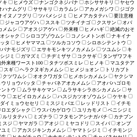
ノキ
ヒメウズ
ナンゴクネジバナ
ホシササキリ
ヤセウ
オハナムグリ
ササキリ
カラムシ
アカメガシワ
ジゴク
オイヌノフグリ
ツバメシジミ
ヒメアカタテハ
要注意種
ジャコウアゲハ
ススキ
ツチイナゴ
クスサン
オバ
カメムシ
アオスジアゲハ
外来種
ヒメハギ
絶滅のおそ
オシャク
シロコブゾウムシ
コノシメトンボ
ナキイナ
ッタ
ヒメヤママユ
ツルカコソウ
シロホシテントウ
ロバナモジズリ
エサキモンキツノカメムシ
ツユムシ
キ
シジミ
ガマズミ
チヂミザサ
コクサギ
タンザワフキ
外来種ワースト100
タチツボスミレ
ヒノキ
マユタテア
スギ
ヘラクヌギカメムシ
ヒメジョオン
トリカブト
クツワムシ
オオクワガタ
ヒメホシカメムシ
ヤクシマ
ョウリョウバッタ
チャバネアオカメムシ
アオバハゴロモ
テントウ
ムラサキケマン
ムラサキシラホシカメムシ
サ
ソウ
エビイロカメムシ
ハスジカツオゾウムシ
ケヤキ
ダイミョウセセリ
ミスジミバエ
レッドリスト
イチモ
ジロエダシャク
ウスバカゲロウ
ユリカモメ
ベニシジミ
ルリタテハ
ミズナラ
フタモンアシナガバチ
カナブン
ミスジ
ヤマガラ
アオジ
ミヤコドリ
スイバ
オンブ
マユミ
アカスジキンカメムシ
ヤマトシジミ
イチモンジ
寄生
ヒカゲチョウ
ナナホシテントウ
チャバネセセリ