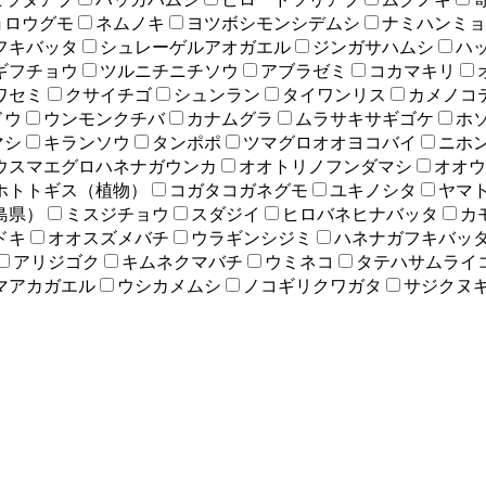
ョロウグモ
ネムノキ
ヨツボシモンシデムシ
ナミハンミョ
フキバッタ
シュレーゲルアオガエル
ジンガサハムシ
ハ
ギフチョウ
ツルニチニチソウ
アブラゼミ
コカマキリ
ワセミ
クサイチゴ
シュンラン
タイワンリス
カメノコ
ドウ
ウンモンクチバ
カナムグラ
ムラサキサギゴケ
ホ
マシ
キランソウ
タンポポ
ツマグロオオヨコバイ
ニホ
ウスマエグロハネナガウンカ
オオトリノフンダマシ
オオウ
ホトトギス（植物）
コガタコガネグモ
ユキノシタ
ヤマ
島県）
ミスジチョウ
スダジイ
ヒロバネヒナバッタ
カ
ドキ
オオスズメバチ
ウラギンシジミ
ハネナガフキバッ
アリジゴク
キムネクマバチ
ウミネコ
タテハサムライ
マアカガエル
ウシカメムシ
ノコギリクワガタ
サジクヌ