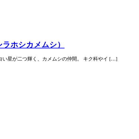
シラホシカメムシ）
星が二つ輝く、カメムシの仲間。 キク科やイ […]