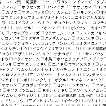
惧
スミレ類
尾脂腺
ミヤマクワガタ
マイマイガ
タブ
トタマムシ
ホウセンカ
コバネイナゴ
オオアカネ
コア
レ
カワウ
マダラバッタ
ツチカメムシ
ハルジオン
オ
メゴマダラオトシブミ
ホソミイトトンボ
ニホンアカガエル
Ⅰ類
ニオイスミレ
ウミウ
チョウセンカマキリ
コツチ
ヒキ
ニホンザル
コブオトシブミ
イボバッタ
カギバア
グモ
アカマダラメイガ
ウラナミジャノメ
メスアカフキバ
ヒゲコメツキ
オダマキ
クヌギカメムシ
リスアカネ
シ
ウ
ショウジョウトンボ
カラスザンショウ
ミズイロオナガ
ウシホシテントウ
ビロウドツリアブ
毒
卵
世界の侵略的
チョウ
アザミ
ハンミョウ
オナガガモ
トノサマバッタ
ントウ
エライオソーム
水鳥
ホソヒラタアブ
ノブドウ
ェメラル
ゴマダラカミキリ
エノキ
ウマノスズクサ
シ
チャツツゾウムシ
オオホシオナガバチ
オミナエシ
ナミ
シロツメクサ
アキネジバナ
キツネノマゴ
ホウチャク
アジアイトトンボ
ムネクリイロボタル
ヤマネコノメソウ
オオバン
アカボシゴマダラ
セグロアシナガバチ
ツマ
ウ
ホソクビツユムシ
キボシカミキリ
ホソヘリカメムシ
ゾウムシ
クワキジラミ
弁足
準絶滅危惧（環境省）
コ
クオドリコソウ
アズマヒキガエル
イチジク
ニシキギ
ヒラタアブ
ハッカハムシ
ビロードツリアブ
ムクノキ