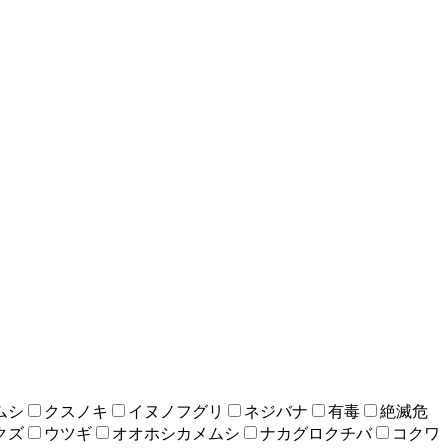
ムシ
クスノキ
イヌノフグリ
ネジバナ
有毒
絶滅危
クズ
ウツギ
オオホシカメムシ
ナカグロクチバ
コクワ