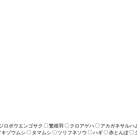
ジロボウエンゴサク
繁殖羽
クロアゲハ
アカガネサルハ
フキゾウムシ
タマムシ
ツリフネソウ
ハギ
赤とんぼ