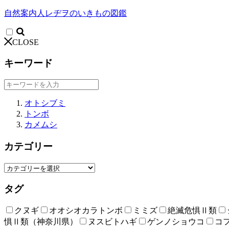
自然案内人レヂヲのいきもの図鑑
CLOSE
キーワード
オトシブミ
トンボ
カメムシ
カテゴリー
タグ
クヌギ
オオシオカラトンボ
ミミズ
絶滅危惧Ⅱ類
惧Ⅱ類（神奈川県）
ヌスビトハギ
ゲンノショウコ
コ