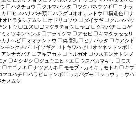
ウ
ハクチョウ
クルマバッタ
ツクバネウツギ
コナラ
ッカ
ヒメハナバチ類
ハラグロオオテントウ
構造色
ナ
オオヒラタシデムシ
オドリコソウ
ダイサギ
クルマバッ
テントウ
ユズ
ゴマダラチョウ
ヤゴ
クマバチ
コゲ
ソミオツネントンボ
アライグマ
アセビ
キマダラセセリ
ンカナヘビ
オオテントウ
偽瞳孔
ヒナバッタ
キアシド
ンモンクチバ
イソギク
トキワハゼ
オツネントンボ
トアシナガバチ
アキアカネ
ヒルガオ
ウスモンオトシブ
モメ
ギシギシ
ジュウニヒトエ
ウスバカマキリ
モズ
タ
エゴノキ
ナツアカネ
モモブトカミキリモドキ
キブ
コマユバチ
ハラビロトンボ
ワカバグモ
ショウリョウバ
ギカメムシ