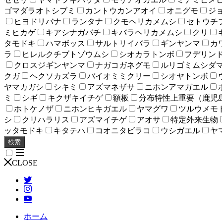
ゴマダラオトシブミ
カントウカンアオイ
オニグモ
ジ
ヒヨドリバナ
ランタナ
クモヘリカメムシ
セトウチ
ミヒカゲ
キアシナガバチ
キバラヘリカメムシ
クリ
タモドキ
ハマボッス
サルトリイバラ
ギンヤンマ
カ
ラ
ヒレルクチブトゾウムシ
シオカラトンボ
フデリン
クロスジギンヤンマ
ナガコガネグモ
ルリゴミムシダ
クガ
ヘクソカズラ
バイオミミクリー
シオヤトンボ
ヤマカガシ
シキミ
アズマネザサ
ニホンアマガエル
ミ
シギ
キクザキイチゲ
額板
分布特性上重要（鹿児
ホトケノザ
ニホンヒキガエル
ヤマグワ
ツルウメモ
シ
クリハラリス
アズマイチゲ
アオサ
特定外来生物
ッタモドキ
キタテハ
コオニタビラコ
ウシガエル
ヤ
検索
CLOSE
ホーム