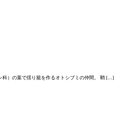
）の葉で揺り籠を作るオトシブミの仲間。 鞘 […]