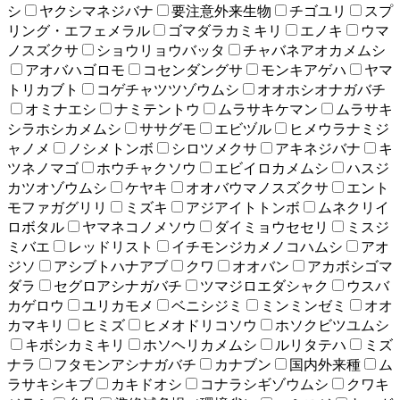
シ
ヤクシマネジバナ
要注意外来生物
チゴユリ
スプ
リング・エフェメラル
ゴマダラカミキリ
エノキ
ウマ
ノスズクサ
ショウリョウバッタ
チャバネアオカメムシ
アオバハゴロモ
コセンダングサ
モンキアゲハ
ヤマ
トリカブト
コゲチャツツゾウムシ
オオホシオナガバチ
オミナエシ
ナミテントウ
ムラサキケマン
ムラサキ
シラホシカメムシ
ササグモ
エビヅル
ヒメウラナミジ
ャノメ
ノシメトンボ
シロツメクサ
アキネジバナ
キ
ツネノマゴ
ホウチャクソウ
エビイロカメムシ
ハスジ
カツオゾウムシ
ケヤキ
オオバウマノスズクサ
エント
モファガグリリ
ミズキ
アジアイトトンボ
ムネクリイ
ロボタル
ヤマネコノメソウ
ダイミョウセセリ
ミスジ
ミバエ
レッドリスト
イチモンジカメノコハムシ
アオ
ジソ
アシブトハナアブ
クワ
オオバン
アカボシゴマ
ダラ
セグロアシナガバチ
ツマジロエダシャク
ウスバ
カゲロウ
ユリカモメ
ベニシジミ
ミンミンゼミ
オオ
カマキリ
ヒミズ
ヒメオドリコソウ
ホソクビツユムシ
キボシカミキリ
ホソヘリカメムシ
ルリタテハ
ミズ
ナラ
フタモンアシナガバチ
カナブン
国内外来種
ム
ラサキシキブ
カキドオシ
コナラシギゾウムシ
クワキ