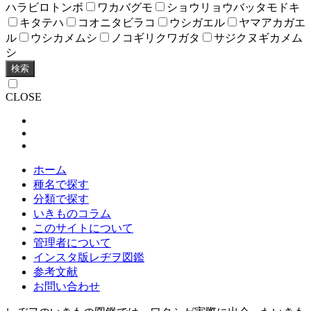
ハラビロトンボ
ワカバグモ
ショウリョウバッタモドキ
キタテハ
コオニタビラコ
ウシガエル
ヤマアカガエ
ル
ウシカメムシ
ノコギリクワガタ
サジクヌギカメム
シ
検索
CLOSE
ホーム
種名で探す
分類で探す
いきものコラム
このサイトについて
管理者について
インスタ版レヂヲ図鑑
参考文献
お問い合わせ