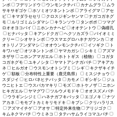
ンボ
フデリンドウ
ウンモンクチバ
カナムグラ
ムラ
サキサギゴケ
ホソミオツネントンボ
アライグマ
アセ
ビ
キマダラセセリ
クロスジギンヤンマ
ナガコガネグ
モ
ルリゴミムシダマシ
キランソウ
タンポポ
ツマグ
ロオオヨコバイ
ニホンカナヘビ
オオテントウ
偽瞳孔
ヒナバッタ
キアシドクガ
ヘクソカズラ
バイオミミ
クリー
シオヤトンボ
ウスマエグロハネナガウンカ
オ
オトリノフンダマシ
オオウンモンクチバ
イソギク
ト
キワハゼ
オツネントンボ
ヤマカガシ
シキミ
アズマ
ネザサ
ニホンアマガエル
ホトトギス（植物）
コガタ
コガネグモ
ユキノシタ
ヤマトアシナガバチ
アキアカ
ネ
ヒルガオ
ウスモンオトシブミ
シギ
キクザキイチ
ゲ
額板
分布特性上重要（鹿児島県）
ミスジチョウ
スダジイ
ヒロバネヒナバッタ
カモメ
ギシギシ
ジュ
ウニヒトエ
ウスバカマキリ
モズ
ホトケノザ
ニホン
ヒキガエル
ヤマグワ
ツルウメモドキ
オオスズメバチ
ウラギンシジミ
ハネナガフキバッタ
エゴノキ
ナツ
アカネ
モモブトカミキリモドキ
キブシ
クリハラリス
アズマイチゲ
アオサ
特定外来生物
アリジゴク
キムネクマバチ
ウミネコ
タテハサムライコマユバチ