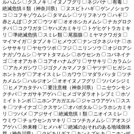
ルハムシ
クスノキ
イヌノフグリ
ネジバナ
有毒
絶滅危惧Ⅱ類（神奈川県）
ヌスビトハギ
ゲンノショウ
コ
コフキゾウムシ
タマムシ
ツリフネソウ
ハギ
赤とんぼ
クズ
ウツギ
オオホシカメムシ
ナカグロク
チバ
コクワガタ
ヤハズカミキリ
トゲヒゲトラカミキ
リ
準絶滅危惧
スミレ類
尾脂腺
ミヤマクワガタ
マイマイガ
タブノキ
ヒメウズ
ナンゴクネジバナ
ホ
シササキリ
ヤセウツボ
フジ
ニリンソウ
オジロアシ
ナガゾウムシ
ヤマトタマムシ
ホウセンカ
コバネイナ
ゴ
オオアカネ
コアオハナムグリ
ササキリ
カラムシ
アカメガシワ
ジゴクノカマノフタ
ヤツデ
ヒガシニ
ホントカゲ
アオイスミレ
カワウ
マダラバッタ
ツチ
カメムシ
ハルジオン
オオイヌノフグリ
ツバメシジミ
ヒメアカタテハ
要注意種（神奈川県）
ニセウンモン
クチバ
ナガサキアゲハ
ヒメゴマダラオトシブミ
ホソ
ミイトトンボ
ニホンアカガエル
ジャコウアゲハ
スス
キ
ツチイナゴ
クスサン
オバボタル
シラホシカミキ
リ
ツバメ
アジサイ
絶滅危惧Ⅰ類
ニオイスミレ
ウミウ
チョウセンカマキリ
コツチカメムシ
アオスジ
アゲハ
外来種
ヒメハギ
絶滅のおそれのある地域個体
群（神奈川県）
クビキリギス
キンミズヒキ
ニホンザ