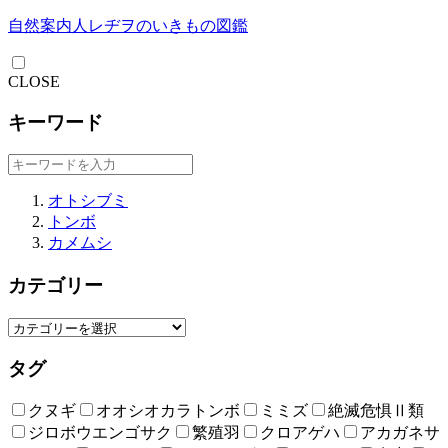
自然案内人レヂヲのいきもの図鑑
CLOSE
キーワード
オトシブミ
トンボ
カメムシ
カテゴリー
タグ
クヌギ
オオシオカラトンボ
ミミズ
絶滅危惧Ⅱ類
ジロボウエンゴサク
繁殖羽
クロアゲハ
アカガネサ