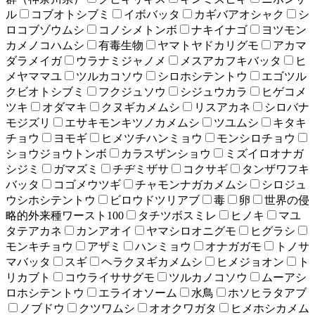
ル
コブオトシブミ
イボバッタ
カギバアオシャク
シ
ロコブゾウムシ
コノシメトンボ
ナキイナゴ
ヨツモン
カメノコハムシ
有毒生物
ヤマトヤドカリグモ
アカマ
ダラメイガ
ウラナミジャノメ
メスアカフキバッタ
ヒ
メヤママユ
ツルカコソウ
シロホシテントウ
エゴツル
クビオトシブミ
フクジュソウ
シジュウカラ
ヒゲコメ
ツキ
オダマキ
クヌギカメムシ
リスアカネ
シロバナ
モジズリ
エサキモンキツノカメムシ
ツユムシ
キタキ
チョウ
ヨモギ
ヒメツチハンミョウ
モンシロチョウ
ショウジョウトンボ
カラスザンショウ
ミズイロオナガ
シジミ
ガマズミ
チヂミザサ
コクサギ
タンザワフキ
バッタ
コゴメウツギ
チャモンナガカメムシ
シロジュ
ウシホシテントウ
ビロウドツリアブ
毒
卵
世界の侵
略的外来種ワースト100
タチツボスミレ
ヒノキ
マユ
タテアカネ
カンアオイ
ヤマシロオニグモ
ヒグラシ
モンキチョウ
アザミ
ハンミョウ
オナガガモ
トノサ
マバッタ
スギ
ヘラクヌギカメムシ
ヒメジョオン
ト
リカブト
コウライササグモ
ツルカノコソウ
ムーアシ
ロホシテントウ
エライオソーム
水鳥
ホソヒラタアブ
ノブドウ
クツワムシ
オオクワガタ
ヒメホシカメム