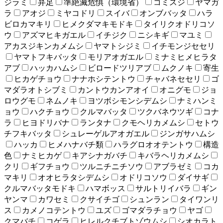
ジラミ
弁足
準絶滅危惧（環境省）
コミスジ
ヤマガ
ラ
アオジ
ミヤコドリ
スイバ
オンブバッタ
ハラ
ビロカマキリ
ヒメクダマキモドキ
タイリクオドリコソ
ウ
アズマヒキガエル
イチジク
ニシキギ
マユミ
アカスジキンカメムシ
ヤマトシジミ
イチモンジセセリ
ヤマトフキバッタ
モリアオガエル
ミナミヒメヒラタ
アブ
ハッカハムシ
ビロードツリアブ
ムクノキ
寄生
ヒカゲチョウ
ナナホシテントウ
チャバネセセリ
ゴ
マダラオトシブミ
カントウカンアオイ
オニグモ
ジョ
ロウグモ
ネムノキ
ヨツボシモンシデムシ
ナミハンミ
ョウ
ハクチョウ
クルマバッタ
ツクバネウツギ
コナ
ラ
ヒヨドリバナ
ランタナ
クモヘリカメムシ
セトウ
チフキバッタ
シュレーゲルアオガエル
ジンガサハムシ
ハッカ
ヒメハナバチ類
ハラグロオオテントウ
構造
色
ナミヒカゲ
キアシナガバチ
キバラヘリカメムシ
クリ
ギフチョウ
ツルニチニチソウ
アブラゼミ
コカ
マキリ
オオヒラタシデムシ
オドリコソウ
ダイサギ
クルマバッタモドキ
ハマボッス
サルトリイバラ
ギン
ヤンマ
カワセミ
クサイチゴ
シュンラン
タイワンリ
ス
カメノコテントウ
ユズ
ゴマダラチョウ
ヤゴ
クマバチ
コゲラ
ヒレルクチブトゾウムシ
シオカラト