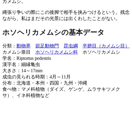
カメムシ。
縄張り争いの際にこの後脚で相手を挟みつけるという。残念
ながら、私はまだその光景には出くわしたことがない。
ホソヘリカメムシの基本データ
分類：
動物界
節足動物門
昆虫綱
半翅目（カメムシ目）
カメムシ亜目
ホソヘリカメムシ科
ホソヘリカメムシ
学名：Riptortus pedestris
漢字名：細縁亀虫
大きさ：14～17mm
成虫の見られる時期：4月～11月
分布：北海道・本州・四国・九州・沖縄
食べ物：マメ科植物（ダイズ、ゲンゲ、ムラサキツメク
サ）、イネ科植物など