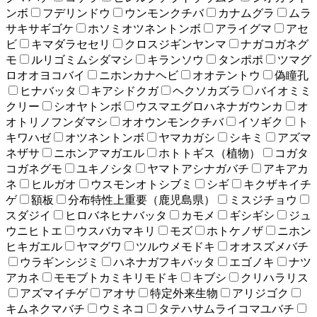
ンボ
フデリンドウ
ウンモンクチバ
カナムグラ
ムラ
サキサギゴケ
ホソミオツネントンボ
アライグマ
アセ
ビ
キマダラセセリ
クロスジギンヤンマ
ナガコガネグ
モ
ルリゴミムシダマシ
キランソウ
タンポポ
ツマグ
ロオオヨコバイ
ニホンカナヘビ
オオテントウ
偽瞳孔
ヒナバッタ
キアシドクガ
ヘクソカズラ
バイオミミ
クリー
シオヤトンボ
ウスマエグロハネナガウンカ
オ
オトリノフンダマシ
オオウンモンクチバ
イソギク
ト
キワハゼ
オツネントンボ
ヤマカガシ
シキミ
アズマ
ネザサ
ニホンアマガエル
ホトトギス（植物）
コガタ
コガネグモ
ユキノシタ
ヤマトアシナガバチ
アキアカ
ネ
ヒルガオ
ウスモンオトシブミ
シギ
キクザキイチ
ゲ
額板
分布特性上重要（鹿児島県）
ミスジチョウ
スダジイ
ヒロバネヒナバッタ
カモメ
ギシギシ
ジュ
ウニヒトエ
ウスバカマキリ
モズ
ホトケノザ
ニホン
ヒキガエル
ヤマグワ
ツルウメモドキ
オオスズメバチ
ウラギンシジミ
ハネナガフキバッタ
エゴノキ
ナツ
アカネ
モモブトカミキリモドキ
キブシ
クリハラリス
アズマイチゲ
アオサ
特定外来生物
アリジゴク
キムネクマバチ
ウミネコ
タテハサムライコマユバチ