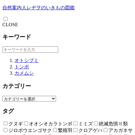
自然案内人レヂヲのいきもの図鑑
CLOSE
キーワード
オトシブミ
トンボ
カメムシ
カテゴリー
タグ
クヌギ
オオシオカラトンボ
ミミズ
絶滅危惧Ⅱ類
ジロボウエンゴサク
繁殖羽
クロアゲハ
アカガネサ