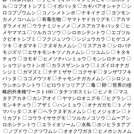
ル
コブオトシブミ
イボバッタ
カギバアオシャク
シ
ロコブゾウムシ
コノシメトンボ
ナキイナゴ
ヨツモン
カメノコハムシ
有毒生物
ヤマトヤドカリグモ
アカマ
ダラメイガ
ウラナミジャノメ
メスアカフキバッタ
ヒ
メヤママユ
ツルカコソウ
シロホシテントウ
エゴツル
クビオトシブミ
フクジュソウ
シジュウカラ
ヒゲコメ
ツキ
オダマキ
クヌギカメムシ
リスアカネ
シロバナ
モジズリ
エサキモンキツノカメムシ
ツユムシ
キタキ
チョウ
ヨモギ
ヒメツチハンミョウ
モンシロチョウ
ショウジョウトンボ
カラスザンショウ
ミズイロオナガ
シジミ
ガマズミ
チヂミザサ
コクサギ
タンザワフキ
バッタ
コゴメウツギ
チャモンナガカメムシ
シロジュ
ウシホシテントウ
ビロウドツリアブ
毒
卵
世界の侵
略的外来種ワースト100
タチツボスミレ
ヒノキ
マユ
タテアカネ
カンアオイ
ヤマシロオニグモ
ヒグラシ
モンキチョウ
アザミ
ハンミョウ
オナガガモ
トノサ
マバッタ
スギ
ヘラクヌギカメムシ
ヒメジョオン
ト
リカブト
コウライササグモ
ツルカノコソウ
ムーアシ
ロホシテントウ
エライオソーム
水鳥
ホソヒラタアブ
ノブドウ
クツワムシ
オオクワガタ
ヒメホシカメム