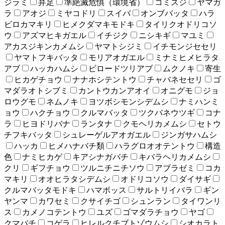
ジラミ
弁足
準絶滅危惧（環境省）
コミスジ
ヤマガ
ラ
アオジ
ミヤコドリ
スイバ
オンブバッタ
ハラ
ビロカマキリ
ヒメクダマキモドキ
タイリクオドリコソ
ウ
アズマヒキガエル
イチジク
ニシキギ
マユミ
アカスジキンカメムシ
ヤマトシジミ
イチモンジセセリ
ヤマトフキバッタ
モリアオガエル
ミナミヒメヒラタ
アブ
ハッカハムシ
ビロードツリアブ
ムクノキ
寄生
ヒカゲチョウ
ナナホシテントウ
チャバネセセリ
ゴ
マダラオトシブミ
カントウカンアオイ
オニグモ
ジョ
ロウグモ
ネムノキ
ヨツボシモンシデムシ
ナミハンミ
ョウ
ハクチョウ
クルマバッタ
ツクバネウツギ
コナ
ラ
ヒヨドリバナ
ランタナ
クモヘリカメムシ
セトウ
チフキバッタ
シュレーゲルアオガエル
ジンガサハムシ
ハッカ
ヒメハナバチ類
ハラグロオオテントウ
構造
色
ナミヒカゲ
キアシナガバチ
キバラヘリカメムシ
クリ
ギフチョウ
ツルニチニチソウ
アブラゼミ
コカ
マキリ
オオヒラタシデムシ
オドリコソウ
ダイサギ
クルマバッタモドキ
ハマボッス
サルトリイバラ
ギン
ヤンマ
カワセミ
クサイチゴ
シュンラン
タイワンリ
ス
カメノコテントウ
ユズ
ゴマダラチョウ
ヤゴ
クマバチ
コゲラ
ヒレルクチブトゾウムシ
シオカラト