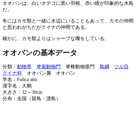
オオバンは、白いオデコに黒い羽根、赤い瞳が印象的な水鳥
だ。
冬にはカモ類と一緒に水辺にいることもあって、カモの仲間
と思われがちだがクイナの仲間である。
確かに、カモ類よりはシャープな嘴をしている。
オオバンの基本データ
分類：
動物界
脊索動物門
脊椎動物亜門
鳥綱
ツル目
クイナ科
オオバン属 オオバン
学名：Fulica atra
漢字名：大鷭
大きさ：32～39cm
分布：全国（留鳥・漂鳥）