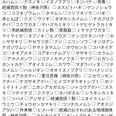
ルハムシ
クスノキ
イヌノフグリ
ネジバナ
有毒
絶滅危惧Ⅱ類（神奈川県）
ヌスビトハギ
ゲンノショウ
コ
コフキゾウムシ
タマムシ
ツリフネソウ
ハギ
赤とんぼ
クズ
ウツギ
オオホシカメムシ
ナカグロク
チバ
コクワガタ
ヤハズカミキリ
トゲヒゲトラカミキ
リ
準絶滅危惧
スミレ類
尾脂腺
ミヤマクワガタ
マイマイガ
タブノキ
ヒメウズ
ナンゴクネジバナ
ホ
シササキリ
ヤセウツボ
フジ
ニリンソウ
オジロアシ
ナガゾウムシ
ヤマトタマムシ
ホウセンカ
コバネイナ
ゴ
オオアカネ
コアオハナムグリ
ササキリ
カラムシ
アカメガシワ
ジゴクノカマノフタ
ヤツデ
ヒガシニ
ホントカゲ
アオイスミレ
カワウ
マダラバッタ
ツチ
カメムシ
ハルジオン
オオイヌノフグリ
ツバメシジミ
ヒメアカタテハ
要注意種（神奈川県）
ニセウンモン
クチバ
ナガサキアゲハ
ヒメゴマダラオトシブミ
ホソ
ミイトトンボ
ニホンアカガエル
ジャコウアゲハ
スス
キ
ツチイナゴ
クスサン
オバボタル
シラホシカミキ
リ
ツバメ
アジサイ
絶滅危惧Ⅰ類
ニオイスミレ
ウミウ
チョウセンカマキリ
コツチカメムシ
アオスジ
アゲハ
外来種
ヒメハギ
絶滅のおそれのある地域個体
群（神奈川県）
クビキリギス
キンミズヒキ
ニホンザ