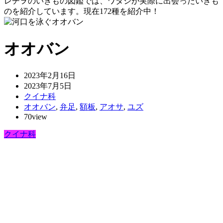
レヂヲのいきもの図鑑では、ワタシが実際に出会ったいきも
のを紹介しています。現在172種を紹介中！
オオバン
2023年2月16日
2023年7月5日
クイナ科
オオバン
,
弁足
,
額板
,
アオサ
,
ユズ
70view
クイナ科