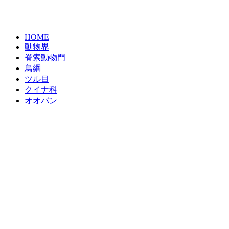
HOME
動物界
脊索動物門
鳥綱
ツル目
クイナ科
オオバン