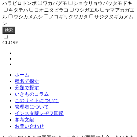
ハラビロトンボ
ワカバグモ
ショウリョウバッタモドキ
キタテハ
コオニタビラコ
ウシガエル
ヤマアカガエ
ル
ウシカメムシ
ノコギリクワガタ
サジクヌギカメム
シ
検索
CLOSE
ホーム
種名で探す
分類で探す
いきものコラム
このサイトについて
管理者について
インスタ版レヂヲ図鑑
参考文献
お問い合わせ