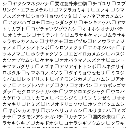
シ
ヤクシマネジバナ
要注意外来生物
チゴユリ
スプ
リング・エフェメラル
ゴマダラカミキリ
エノキ
ウマ
ノスズクサ
ショウリョウバッタ
チャバネアオカメムシ
アオバハゴロモ
コセンダングサ
モンキアゲハ
ヤマ
トリカブト
コゲチャツツゾウムシ
オオホシオナガバチ
オミナエシ
ナミテントウ
ムラサキケマン
ムラサキ
シラホシカメムシ
ササグモ
エビヅル
ヒメウラナミジ
ャノメ
ノシメトンボ
シロツメクサ
アキネジバナ
キ
ツネノマゴ
ホウチャクソウ
エビイロカメムシ
ハスジ
カツオゾウムシ
ケヤキ
オオバウマノスズクサ
エント
モファガグリリ
ミズキ
アジアイトトンボ
ムネクリイ
ロボタル
ヤマネコノメソウ
ダイミョウセセリ
ミスジ
ミバエ
レッドリスト
イチモンジカメノコハムシ
アオ
ジソ
アシブトハナアブ
クワ
オオバン
アカボシゴマ
ダラ
セグロアシナガバチ
ツマジロエダシャク
ウスバ
カゲロウ
ユリカモメ
ベニシジミ
ミンミンゼミ
オオ
カマキリ
ヒミズ
ヒメオドリコソウ
ホソクビツユムシ
キボシカミキリ
ホソヘリカメムシ
ルリタテハ
ミズ
ナラ
フタモンアシナガバチ
カナブン
国内外来種
ム
ラサキシキブ
カキドオシ
コナラシギゾウムシ
クワキ