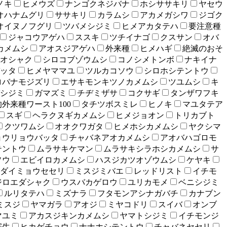
ノキ
ヒメウズ
ナンゴクネジバナ
ホシササキリ
ヤセウ
オハナムグリ
ササキリ
カラムシ
アカメガシワ
ジゴク
オイヌノフグリ
ツバメシジミ
ヒメアカタテハ
要注意種
ジャコウアゲハ
ススキ
ツチイナゴ
クスサン
オバ
カメムシ
アオスジアゲハ
外来種
ヒメハギ
絶滅のおそ
オシャク
シロコブゾウムシ
コノシメトンボ
ナキイナ
ッタ
ヒメヤママユ
ツルカコソウ
シロホシテントウ
ロバナモジズリ
エサキモンキツノカメムシ
ツユムシ
キ
シジミ
ガマズミ
チヂミザサ
コクサギ
タンザワフキ
外来種ワースト100
タチツボスミレ
ヒノキ
マユタテア
スギ
ヘラクヌギカメムシ
ヒメジョオン
トリカブト
クツワムシ
オオクワガタ
ヒメホシカメムシ
ヤクシマ
ョウリョウバッタ
チャバネアオカメムシ
アオバハゴロモ
テントウ
ムラサキケマン
ムラサキシラホシカメムシ
サ
ソウ
エビイロカメムシ
ハスジカツオゾウムシ
ケヤキ
ダイミョウセセリ
ミスジミバエ
レッドリスト
イチモ
ジロエダシャク
ウスバカゲロウ
ユリカモメ
ベニシジミ
ルリタテハ
ミズナラ
フタモンアシナガバチ
カナブン
ミスジ
ヤマガラ
アオジ
ミヤコドリ
スイバ
オンブ
マユミ
アカスジキンカメムシ
ヤマトシジミ
イチモンジ
寄生
ヒカゲチョウ
ナナホシテントウ
チャバネセセリ