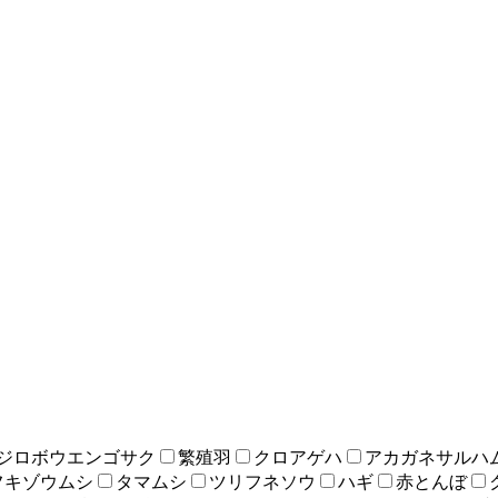
ジロボウエンゴサク
繁殖羽
クロアゲハ
アカガネサルハ
フキゾウムシ
タマムシ
ツリフネソウ
ハギ
赤とんぼ