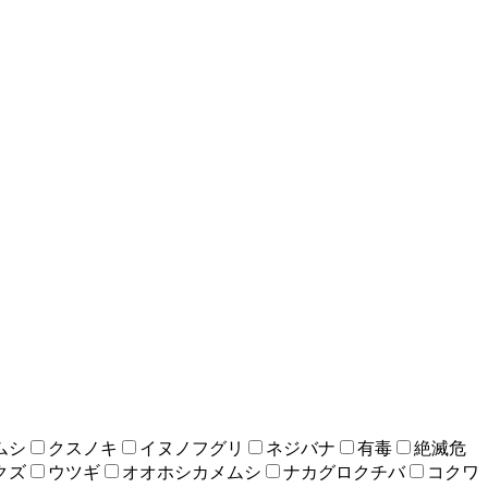
ムシ
クスノキ
イヌノフグリ
ネジバナ
有毒
絶滅危
クズ
ウツギ
オオホシカメムシ
ナカグロクチバ
コクワ