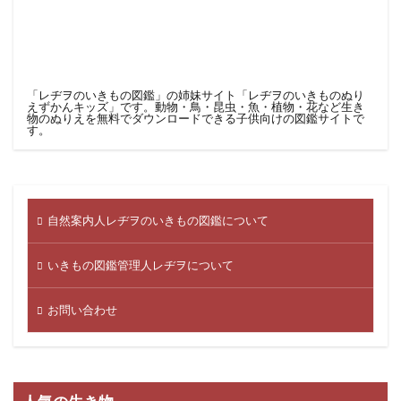
「レヂヲのいきもの図鑑」の姉妹サイト「レヂヲのいきものぬり
えずかんキッズ」です。
動物・鳥・昆虫・魚・植物・花など生き
物のぬりえを無料でダウンロードできる子供向けの図鑑サイト
で
す。
自然案内人レヂヲのいきもの図鑑について
いきもの図鑑管理人レヂヲについて
お問い合わせ