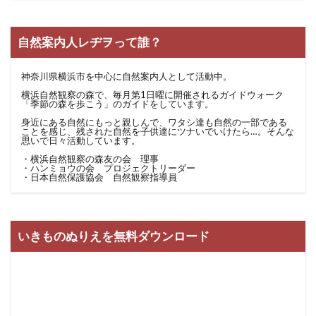
自然案内人レヂヲって誰？
神奈川県横浜市を中心に自然案内人として活動中。
横浜自然観察の森で、毎月第1日曜に開催されるガイドウォーク
「季節の森を歩こう」のガイドをしています。
身近にある自然にもっと親しんで、ワタシ達も自然の一部である
ことを感じ、残された自然を子供達にツナいでいけたら…。そんな
思いで日々活動しています。
・横浜自然観察の森友の会 理事
・ハンミョウの会 プロジェクトリーダー
・日本自然保護協会 自然観察指導員
いきものぬりえを無料ダウンロード