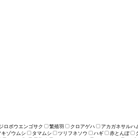
ジロボウエンゴサク
繁殖羽
クロアゲハ
アカガネサルハ
フキゾウムシ
タマムシ
ツリフネソウ
ハギ
赤とんぼ