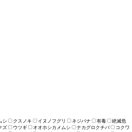
ムシ
クスノキ
イヌノフグリ
ネジバナ
有毒
絶滅危
クズ
ウツギ
オオホシカメムシ
ナカグロクチバ
コクワ