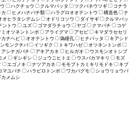
ウ
ハクチョウ
クルマバッタ
ツクバネウツギ
コナラ
ッカ
ヒメハナバチ類
ハラグロオオテントウ
構造色
ナ
オオヒラタシデムシ
オドリコソウ
ダイサギ
クルマバッ
テントウ
ユズ
ゴマダラチョウ
ヤゴ
クマバチ
コゲ
ソミオツネントンボ
アライグマ
アセビ
キマダラセセリ
ンカナヘビ
オオテントウ
偽瞳孔
ヒナバッタ
キアシド
ンモンクチバ
イソギク
トキワハゼ
オツネントンボ
トアシナガバチ
アキアカネ
ヒルガオ
ウスモンオトシブ
モメ
ギシギシ
ジュウニヒトエ
ウスバカマキリ
モズ
タ
エゴノキ
ナツアカネ
モモブトカミキリモドキ
キブ
コマユバチ
ハラビロトンボ
ワカバグモ
ショウリョウバ
ギカメムシ