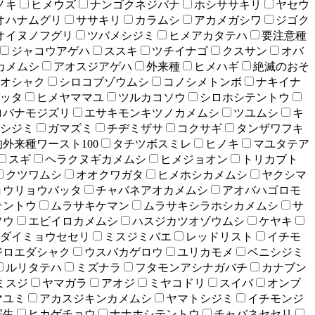
ノキ
ヒメウズ
ナンゴクネジバナ
ホシササキリ
ヤセウ
オハナムグリ
ササキリ
カラムシ
アカメガシワ
ジゴク
オイヌノフグリ
ツバメシジミ
ヒメアカタテハ
要注意種
ジャコウアゲハ
ススキ
ツチイナゴ
クスサン
オバ
カメムシ
アオスジアゲハ
外来種
ヒメハギ
絶滅のおそ
オシャク
シロコブゾウムシ
コノシメトンボ
ナキイナ
ッタ
ヒメヤママユ
ツルカコソウ
シロホシテントウ
ロバナモジズリ
エサキモンキツノカメムシ
ツユムシ
キ
シジミ
ガマズミ
チヂミザサ
コクサギ
タンザワフキ
外来種ワースト100
タチツボスミレ
ヒノキ
マユタテア
スギ
ヘラクヌギカメムシ
ヒメジョオン
トリカブト
クツワムシ
オオクワガタ
ヒメホシカメムシ
ヤクシマ
ョウリョウバッタ
チャバネアオカメムシ
アオバハゴロモ
テントウ
ムラサキケマン
ムラサキシラホシカメムシ
サ
ソウ
エビイロカメムシ
ハスジカツオゾウムシ
ケヤキ
ダイミョウセセリ
ミスジミバエ
レッドリスト
イチモ
ジロエダシャク
ウスバカゲロウ
ユリカモメ
ベニシジミ
ルリタテハ
ミズナラ
フタモンアシナガバチ
カナブン
ミスジ
ヤマガラ
アオジ
ミヤコドリ
スイバ
オンブ
マユミ
アカスジキンカメムシ
ヤマトシジミ
イチモンジ
寄生
ヒカゲチョウ
ナナホシテントウ
チャバネセセリ