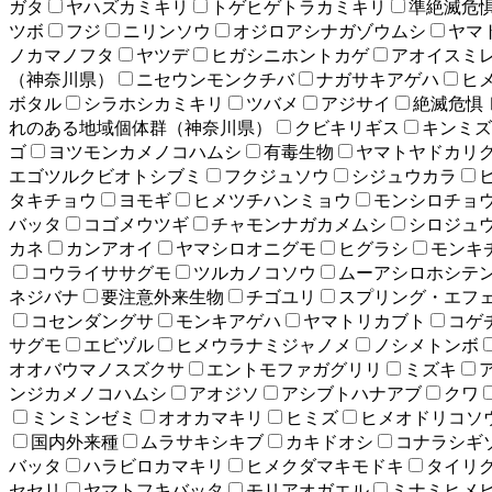
ガタ
ヤハズカミキリ
トゲヒゲトラカミキリ
準絶滅危
ツボ
フジ
ニリンソウ
オジロアシナガゾウムシ
ヤマ
ノカマノフタ
ヤツデ
ヒガシニホントカゲ
アオイスミ
（神奈川県）
ニセウンモンクチバ
ナガサキアゲハ
ヒ
ボタル
シラホシカミキリ
ツバメ
アジサイ
絶滅危惧
れのある地域個体群（神奈川県）
クビキリギス
キンミズ
ゴ
ヨツモンカメノコハムシ
有毒生物
ヤマトヤドカリ
エゴツルクビオトシブミ
フクジュソウ
シジュウカラ
タキチョウ
ヨモギ
ヒメツチハンミョウ
モンシロチョ
バッタ
コゴメウツギ
チャモンナガカメムシ
シロジュ
カネ
カンアオイ
ヤマシロオニグモ
ヒグラシ
モンキ
コウライササグモ
ツルカノコソウ
ムーアシロホシテ
ネジバナ
要注意外来生物
チゴユリ
スプリング・エフ
コセンダングサ
モンキアゲハ
ヤマトリカブト
コゲ
サグモ
エビヅル
ヒメウラナミジャノメ
ノシメトンボ
オオバウマノスズクサ
エントモファガグリリ
ミズキ
ンジカメノコハムシ
アオジソ
アシブトハナアブ
クワ
ミンミンゼミ
オオカマキリ
ヒミズ
ヒメオドリコソ
国内外来種
ムラサキシキブ
カキドオシ
コナラシギ
バッタ
ハラビロカマキリ
ヒメクダマキモドキ
タイリ
セセリ
ヤマトフキバッタ
モリアオガエル
ミナミヒメ