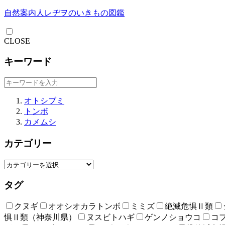
自然案内人レヂヲのいきもの図鑑
CLOSE
キーワード
オトシブミ
トンボ
カメムシ
カテゴリー
タグ
クヌギ
オオシオカラトンボ
ミミズ
絶滅危惧Ⅱ類
惧Ⅱ類（神奈川県）
ヌスビトハギ
ゲンノショウコ
コ