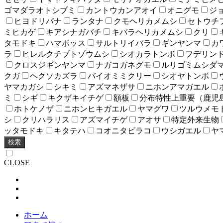
ゴマダラオトシブミ
カントウカンアオイ
オニグモ
ジ
ヒヨドリバナ
ランタナ
クモヘリカメムシ
セトウチ
ミヒカゲ
キアシナガバチ
キバラヘリカメムシ
クリ
タモドキ
ハマボッス
サルトリイバラ
ギンヤンマ
カ
ラ
ヒレルクチブトゾウムシ
シオカラトンボ
フデリン
クロスジギンヤンマ
ナガコガネグモ
ルリゴミムシダ
クガ
ヘクソカズラ
バイオミミクリー
シオヤトンボ
ヤマカガシ
シキミ
アズマネザサ
ニホンアマガエル
ミ
シギ
キクザキイチゲ
額板
分布特性上重要（鹿児
ホトケノザ
ニホンヒキガエル
ヤマグワ
ツルウメモ
シ
クリハラリス
アズマイチゲ
アオサ
特定外来生物
ッタモドキ
キタテハ
コオニタビラコ
ウシガエル
ヤ
検索
CLOSE
ホーム