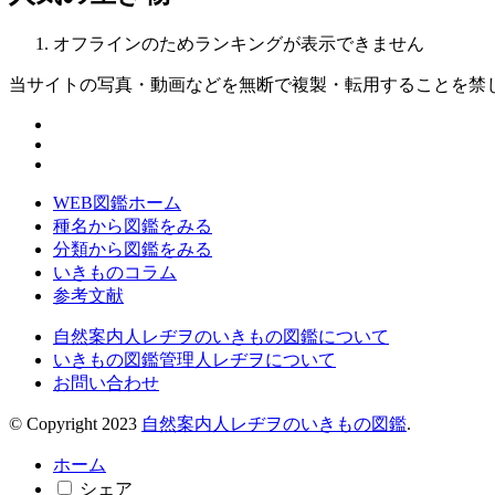
オフラインのためランキングが表示できません
当サイトの写真・動画などを無断で複製・転用することを禁
WEB図鑑ホーム
種名から図鑑をみる
分類から図鑑をみる
いきものコラム
参考文献
自然案内人レヂヲのいきもの図鑑について
いきもの図鑑管理人レヂヲについて
お問い合わせ
© Copyright 2023
自然案内人レヂヲのいきもの図鑑
.
ホーム
シェア