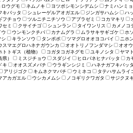
ョロウグモ
ネムノキ
ヨツボシモンシデムシ
ナミハンミョ
フキバッタ
シュレーゲルアオガエル
ジンガサハムシ
ハ
ギフチョウ
ツルニチニチソウ
アブラゼミ
コカマキリ
ワセミ
クサイチゴ
シュンラン
タイワンリス
カメノコ
ドウ
ウンモンクチバ
カナムグラ
ムラサキサギゴケ
ホ
マシ
キランソウ
タンポポ
ツマグロオオヨコバイ
ニホ
ウスマエグロハネナガウンカ
オオトリノフンダマシ
オオウ
ホトトギス（植物）
コガタコガネグモ
ユキノシタ
ヤマ
島県）
ミスジチョウ
スダジイ
ヒロバネヒナバッタ
カ
ドキ
オオスズメバチ
ウラギンシジミ
ハネナガフキバッ
アリジゴク
キムネクマバチ
ウミネコ
タテハサムライ
マアカガエル
ウシカメムシ
ノコギリクワガタ
サジクヌ