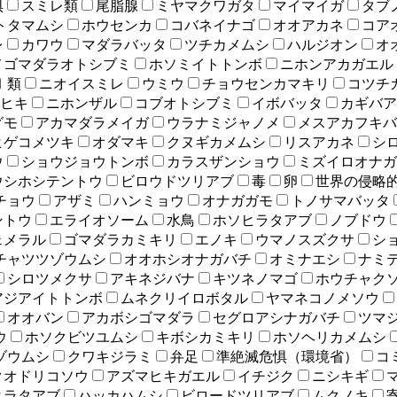
惧
スミレ類
尾脂腺
ミヤマクワガタ
マイマイガ
タブ
トタマムシ
ホウセンカ
コバネイナゴ
オオアカネ
コア
レ
カワウ
マダラバッタ
ツチカメムシ
ハルジオン
オ
メゴマダラオトシブミ
ホソミイトトンボ
ニホンアカガエル
Ⅰ類
ニオイスミレ
ウミウ
チョウセンカマキリ
コツチ
ヒキ
ニホンザル
コブオトシブミ
イボバッタ
カギバア
グモ
アカマダラメイガ
ウラナミジャノメ
メスアカフキバ
ヒゲコメツキ
オダマキ
クヌギカメムシ
リスアカネ
シ
ウ
ショウジョウトンボ
カラスザンショウ
ミズイロオナガ
ウシホシテントウ
ビロウドツリアブ
毒
卵
世界の侵略的
チョウ
アザミ
ハンミョウ
オナガガモ
トノサマバッタ
ントウ
エライオソーム
水鳥
ホソヒラタアブ
ノブドウ
ェメラル
ゴマダラカミキリ
エノキ
ウマノスズクサ
シ
チャツツゾウムシ
オオホシオナガバチ
オミナエシ
ナミ
シロツメクサ
アキネジバナ
キツネノマゴ
ホウチャク
アジアイトトンボ
ムネクリイロボタル
ヤマネコノメソウ
オオバン
アカボシゴマダラ
セグロアシナガバチ
ツマ
ウ
ホソクビツユムシ
キボシカミキリ
ホソヘリカメムシ
ゾウムシ
クワキジラミ
弁足
準絶滅危惧（環境省）
コ
クオドリコソウ
アズマヒキガエル
イチジク
ニシキギ
ヒラタアブ
ハッカハムシ
ビロードツリアブ
ムクノキ