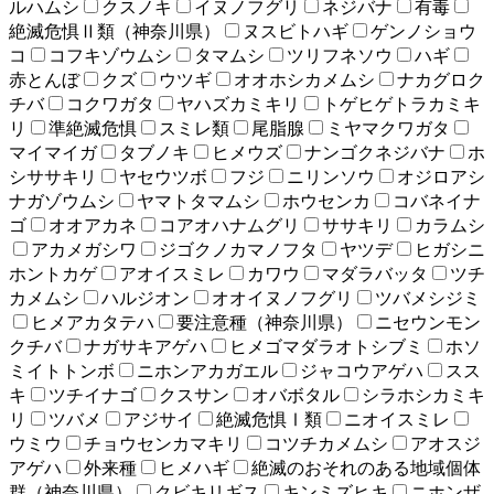
ルハムシ
クスノキ
イヌノフグリ
ネジバナ
有毒
絶滅危惧Ⅱ類（神奈川県）
ヌスビトハギ
ゲンノショウ
コ
コフキゾウムシ
タマムシ
ツリフネソウ
ハギ
赤とんぼ
クズ
ウツギ
オオホシカメムシ
ナカグロク
チバ
コクワガタ
ヤハズカミキリ
トゲヒゲトラカミキ
リ
準絶滅危惧
スミレ類
尾脂腺
ミヤマクワガタ
マイマイガ
タブノキ
ヒメウズ
ナンゴクネジバナ
ホ
シササキリ
ヤセウツボ
フジ
ニリンソウ
オジロアシ
ナガゾウムシ
ヤマトタマムシ
ホウセンカ
コバネイナ
ゴ
オオアカネ
コアオハナムグリ
ササキリ
カラムシ
アカメガシワ
ジゴクノカマノフタ
ヤツデ
ヒガシニ
ホントカゲ
アオイスミレ
カワウ
マダラバッタ
ツチ
カメムシ
ハルジオン
オオイヌノフグリ
ツバメシジミ
ヒメアカタテハ
要注意種（神奈川県）
ニセウンモン
クチバ
ナガサキアゲハ
ヒメゴマダラオトシブミ
ホソ
ミイトトンボ
ニホンアカガエル
ジャコウアゲハ
スス
キ
ツチイナゴ
クスサン
オバボタル
シラホシカミキ
リ
ツバメ
アジサイ
絶滅危惧Ⅰ類
ニオイスミレ
ウミウ
チョウセンカマキリ
コツチカメムシ
アオスジ
アゲハ
外来種
ヒメハギ
絶滅のおそれのある地域個体
群（神奈川県）
クビキリギス
キンミズヒキ
ニホンザ