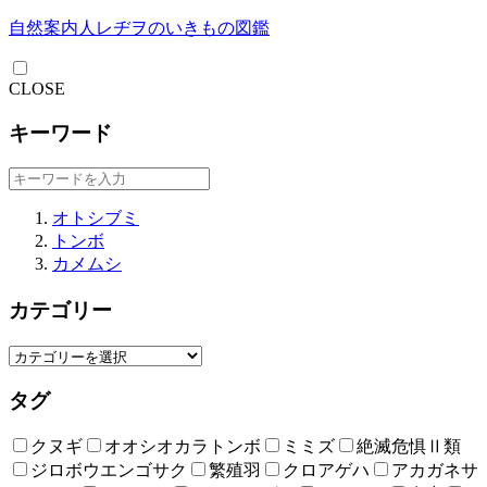
自然案内人レヂヲのいきもの図鑑
CLOSE
キーワード
オトシブミ
トンボ
カメムシ
カテゴリー
タグ
クヌギ
オオシオカラトンボ
ミミズ
絶滅危惧Ⅱ類
ジロボウエンゴサク
繁殖羽
クロアゲハ
アカガネサ