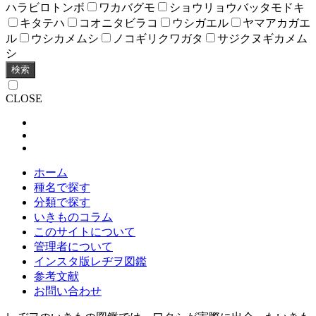
ハラビロトンボ
ワカバグモ
ショウリョウバッタモドキ
キタテハ
コオニタビラコ
ウシガエル
ヤマアカガエ
ル
ウシカメムシ
ノコギリクワガタ
サジクヌギカメム
シ
検索
CLOSE
ホーム
種名で探す
分類で探す
いきものコラム
このサイトについて
管理者について
インスタ版レヂヲ図鑑
参考文献
お問い合わせ