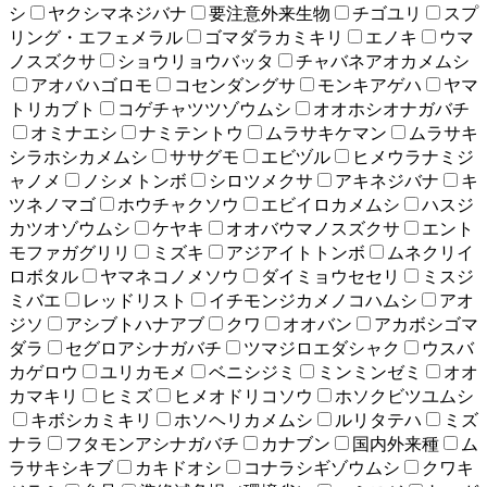
シ
ヤクシマネジバナ
要注意外来生物
チゴユリ
スプ
リング・エフェメラル
ゴマダラカミキリ
エノキ
ウマ
ノスズクサ
ショウリョウバッタ
チャバネアオカメムシ
アオバハゴロモ
コセンダングサ
モンキアゲハ
ヤマ
トリカブト
コゲチャツツゾウムシ
オオホシオナガバチ
オミナエシ
ナミテントウ
ムラサキケマン
ムラサキ
シラホシカメムシ
ササグモ
エビヅル
ヒメウラナミジ
ャノメ
ノシメトンボ
シロツメクサ
アキネジバナ
キ
ツネノマゴ
ホウチャクソウ
エビイロカメムシ
ハスジ
カツオゾウムシ
ケヤキ
オオバウマノスズクサ
エント
モファガグリリ
ミズキ
アジアイトトンボ
ムネクリイ
ロボタル
ヤマネコノメソウ
ダイミョウセセリ
ミスジ
ミバエ
レッドリスト
イチモンジカメノコハムシ
アオ
ジソ
アシブトハナアブ
クワ
オオバン
アカボシゴマ
ダラ
セグロアシナガバチ
ツマジロエダシャク
ウスバ
カゲロウ
ユリカモメ
ベニシジミ
ミンミンゼミ
オオ
カマキリ
ヒミズ
ヒメオドリコソウ
ホソクビツユムシ
キボシカミキリ
ホソヘリカメムシ
ルリタテハ
ミズ
ナラ
フタモンアシナガバチ
カナブン
国内外来種
ム
ラサキシキブ
カキドオシ
コナラシギゾウムシ
クワキ