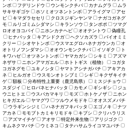
ンボ
フデリンドウ
ウンモンクチバ
カナムグラ
ムラ
サキサギゴケ
ホソミオツネントンボ
アライグマ
アセ
ビ
キマダラセセリ
クロスジギンヤンマ
ナガコガネグ
モ
ルリゴミムシダマシ
キランソウ
タンポポ
ツマグ
ロオオヨコバイ
ニホンカナヘビ
オオテントウ
偽瞳孔
ヒナバッタ
キアシドクガ
ヘクソカズラ
バイオミミ
クリー
シオヤトンボ
ウスマエグロハネナガウンカ
オ
オトリノフンダマシ
オオウンモンクチバ
イソギク
ト
キワハゼ
オツネントンボ
ヤマカガシ
シキミ
アズマ
ネザサ
ニホンアマガエル
ホトトギス（植物）
コガタ
コガネグモ
ユキノシタ
ヤマトアシナガバチ
アキアカ
ネ
ヒルガオ
ウスモンオトシブミ
シギ
キクザキイチ
ゲ
額板
分布特性上重要（鹿児島県）
ミスジチョウ
スダジイ
ヒロバネヒナバッタ
カモメ
ギシギシ
ジュ
ウニヒトエ
ウスバカマキリ
モズ
ホトケノザ
ニホン
ヒキガエル
ヤマグワ
ツルウメモドキ
オオスズメバチ
ウラギンシジミ
ハネナガフキバッタ
エゴノキ
ナツ
アカネ
モモブトカミキリモドキ
キブシ
クリハラリス
アズマイチゲ
アオサ
特定外来生物
アリジゴク
キムネクマバチ
ウミネコ
タテハサムライコマユバチ