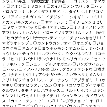
ジラミ
弁足
準絶滅危惧（環境省）
コミスジ
ヤマガ
ラ
アオジ
ミヤコドリ
スイバ
オンブバッタ
ハラ
ビロカマキリ
ヒメクダマキモドキ
タイリクオドリコソ
ウ
アズマヒキガエル
イチジク
ニシキギ
マユミ
アカスジキンカメムシ
ヤマトシジミ
イチモンジセセリ
ヤマトフキバッタ
モリアオガエル
ミナミヒメヒラタ
アブ
ハッカハムシ
ビロードツリアブ
ムクノキ
寄生
ヒカゲチョウ
ナナホシテントウ
チャバネセセリ
ゴ
マダラオトシブミ
カントウカンアオイ
オニグモ
ジョ
ロウグモ
ネムノキ
ヨツボシモンシデムシ
ナミハンミ
ョウ
ハクチョウ
クルマバッタ
ツクバネウツギ
コナ
ラ
ヒヨドリバナ
ランタナ
クモヘリカメムシ
セトウ
チフキバッタ
シュレーゲルアオガエル
ジンガサハムシ
ハッカ
ヒメハナバチ類
ハラグロオオテントウ
構造
色
ナミヒカゲ
キアシナガバチ
キバラヘリカメムシ
クリ
ギフチョウ
ツルニチニチソウ
アブラゼミ
コカ
マキリ
オオヒラタシデムシ
オドリコソウ
ダイサギ
クルマバッタモドキ
ハマボッス
サルトリイバラ
ギン
ヤンマ
カワセミ
クサイチゴ
シュンラン
タイワンリ
ス
カメノコテントウ
ユズ
ゴマダラチョウ
ヤゴ
クマバチ
コゲラ
ヒレルクチブトゾウムシ
シオカラト