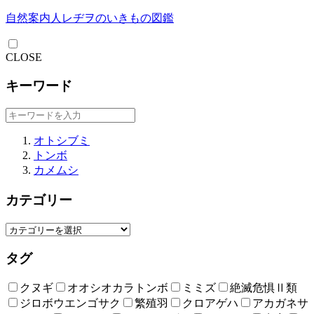
自然案内人レヂヲのいきもの図鑑
CLOSE
キーワード
オトシブミ
トンボ
カメムシ
カテゴリー
タグ
クヌギ
オオシオカラトンボ
ミミズ
絶滅危惧Ⅱ類
ジロボウエンゴサク
繁殖羽
クロアゲハ
アカガネサ