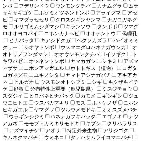
ンボ
フデリンドウ
ウンモンクチバ
カナムグラ
ムラ
サキサギゴケ
ホソミオツネントンボ
アライグマ
アセ
ビ
キマダラセセリ
クロスジギンヤンマ
ナガコガネグ
モ
ルリゴミムシダマシ
キランソウ
タンポポ
ツマグ
ロオオヨコバイ
ニホンカナヘビ
オオテントウ
偽瞳孔
ヒナバッタ
キアシドクガ
ヘクソカズラ
バイオミミ
クリー
シオヤトンボ
ウスマエグロハネナガウンカ
オ
オトリノフンダマシ
オオウンモンクチバ
イソギク
ト
キワハゼ
オツネントンボ
ヤマカガシ
シキミ
アズマ
ネザサ
ニホンアマガエル
ホトトギス（植物）
コガタ
コガネグモ
ユキノシタ
ヤマトアシナガバチ
アキアカ
ネ
ヒルガオ
ウスモンオトシブミ
シギ
キクザキイチ
ゲ
額板
分布特性上重要（鹿児島県）
ミスジチョウ
スダジイ
ヒロバネヒナバッタ
カモメ
ギシギシ
ジュ
ウニヒトエ
ウスバカマキリ
モズ
ホトケノザ
ニホン
ヒキガエル
ヤマグワ
ツルウメモドキ
オオスズメバチ
ウラギンシジミ
ハネナガフキバッタ
エゴノキ
ナツ
アカネ
モモブトカミキリモドキ
キブシ
クリハラリス
アズマイチゲ
アオサ
特定外来生物
アリジゴク
キムネクマバチ
ウミネコ
タテハサムライコマユバチ