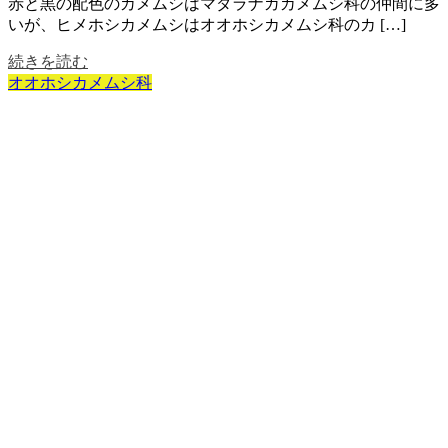
赤と黒の配色のカメムシはマダラナガカメムシ科の仲間に多
いが、ヒメホシカメムシはオオホシカメムシ科のカ […]
続きを読む
オオホシカメムシ科