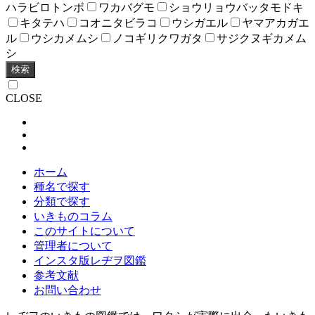
ハラビロトンボ
ワカバグモ
ショウリョウバッタモドキ
キタテハ
コオニタビラコ
ウシガエル
ヤマアカガエ
ル
ウシカメムシ
ノコギリクワガタ
サジクヌギカメム
シ
検索
CLOSE
ホーム
種名で探す
分類で探す
いきものコラム
このサイトについて
管理者について
インスタ版レヂヲ図鑑
参考文献
お問い合わせ