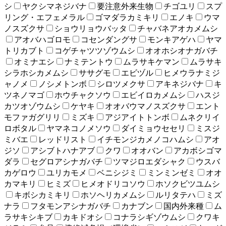
シ
ヤクシマネジバナ
要注意外来生物
チゴユリ
スプ
リング・エフェメラル
ゴマダラカミキリ
エノキ
ウマ
ノスズクサ
ショウリョウバッタ
チャバネアオカメムシ
アオバハゴロモ
コセンダングサ
モンキアゲハ
ヤマ
トリカブト
コゲチャツツゾウムシ
オオホシオナガバチ
オミナエシ
ナミテントウ
ムラサキケマン
ムラサキ
シラホシカメムシ
ササグモ
エビヅル
ヒメウラナミジ
ャノメ
ノシメトンボ
シロツメクサ
アキネジバナ
キ
ツネノマゴ
ホウチャクソウ
エビイロカメムシ
ハスジ
カツオゾウムシ
ケヤキ
オオバウマノスズクサ
エント
モファガグリリ
ミズキ
アジアイトトンボ
ムネクリイ
ロボタル
ヤマネコノメソウ
ダイミョウセセリ
ミスジ
ミバエ
レッドリスト
イチモンジカメノコハムシ
アオ
ジソ
アシブトハナアブ
クワ
オオバン
アカボシゴマ
ダラ
セグロアシナガバチ
ツマジロエダシャク
ウスバ
カゲロウ
ユリカモメ
ベニシジミ
ミンミンゼミ
オオ
カマキリ
ヒミズ
ヒメオドリコソウ
ホソクビツユムシ
キボシカミキリ
ホソヘリカメムシ
ルリタテハ
ミズ
ナラ
フタモンアシナガバチ
カナブン
国内外来種
ム
ラサキシキブ
カキドオシ
コナラシギゾウムシ
クワキ