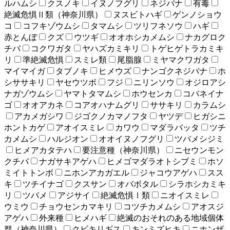
ルハムシ
クスノキ
イヌノフグリ
ネジバナ
有毒
絶滅危惧Ⅱ類（神奈川県）
ヌスビトハギ
ゲンノショウ
コ
コフキゾウムシ
タマムシ
ツリフネソウ
ハギ
赤とんぼ
クズ
ウツギ
オオホシカメムシ
ナカグロク
チバ
コクワガタ
ヤハズカミキリ
トゲヒゲトラカミキ
リ
準絶滅危惧
スミレ類
尾脂腺
ミヤマクワガタ
マイマイガ
タブノキ
ヒメウズ
ナンゴクネジバナ
ホ
シササキリ
ヤセウツボ
フジ
ニリンソウ
オジロアシ
ナガゾウムシ
ヤマトタマムシ
ホウセンカ
コバネイナ
ゴ
オオアカネ
コアオハナムグリ
ササキリ
カラムシ
アカメガシワ
ジゴクノカマノフタ
ヤツデ
ヒガシニ
ホントカゲ
アオイスミレ
カワウ
マダラバッタ
ツチ
カメムシ
ハルジオン
オオイヌノフグリ
ツバメシジミ
ヒメアカタテハ
要注意種（神奈川県）
ニセウンモン
クチバ
ナガサキアゲハ
ヒメゴマダラオトシブミ
ホソ
ミイトトンボ
ニホンアカガエル
ジャコウアゲハ
スス
キ
ツチイナゴ
クスサン
オバボタル
シラホシカミキ
リ
ツバメ
アジサイ
絶滅危惧Ⅰ類
ニオイスミレ
ウミウ
チョウセンカマキリ
コツチカメムシ
アオスジ
アゲハ
外来種
ヒメハギ
絶滅のおそれのある地域個体
群（神奈川県）
クビキリギス
キンミズヒキ
ニホンザ