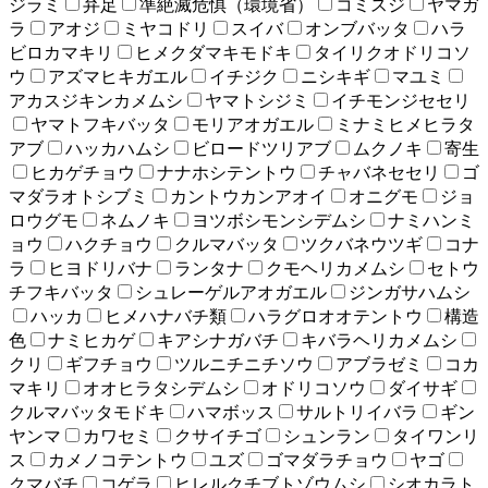
ジラミ
弁足
準絶滅危惧（環境省）
コミスジ
ヤマガ
ラ
アオジ
ミヤコドリ
スイバ
オンブバッタ
ハラ
ビロカマキリ
ヒメクダマキモドキ
タイリクオドリコソ
ウ
アズマヒキガエル
イチジク
ニシキギ
マユミ
アカスジキンカメムシ
ヤマトシジミ
イチモンジセセリ
ヤマトフキバッタ
モリアオガエル
ミナミヒメヒラタ
アブ
ハッカハムシ
ビロードツリアブ
ムクノキ
寄生
ヒカゲチョウ
ナナホシテントウ
チャバネセセリ
ゴ
マダラオトシブミ
カントウカンアオイ
オニグモ
ジョ
ロウグモ
ネムノキ
ヨツボシモンシデムシ
ナミハンミ
ョウ
ハクチョウ
クルマバッタ
ツクバネウツギ
コナ
ラ
ヒヨドリバナ
ランタナ
クモヘリカメムシ
セトウ
チフキバッタ
シュレーゲルアオガエル
ジンガサハムシ
ハッカ
ヒメハナバチ類
ハラグロオオテントウ
構造
色
ナミヒカゲ
キアシナガバチ
キバラヘリカメムシ
クリ
ギフチョウ
ツルニチニチソウ
アブラゼミ
コカ
マキリ
オオヒラタシデムシ
オドリコソウ
ダイサギ
クルマバッタモドキ
ハマボッス
サルトリイバラ
ギン
ヤンマ
カワセミ
クサイチゴ
シュンラン
タイワンリ
ス
カメノコテントウ
ユズ
ゴマダラチョウ
ヤゴ
クマバチ
コゲラ
ヒレルクチブトゾウムシ
シオカラト