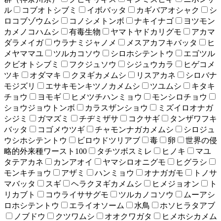
ル
コブオトシブミ
イボバッタ
カギバアオシャク
シ
ロコブゾウムシ
コノシメトンボ
ナキイナゴ
ヨツモン
カメノコハムシ
有毒生物
ヤマトヤドカリグモ
アカマ
ダラメイガ
ウラナミジャノメ
メスアカフキバッタ
ヒ
メヤママユ
ツルカコソウ
シロホシテントウ
エゴツル
クビオトシブミ
フクジュソウ
シジュウカラ
ヒゲコメ
ツキ
オダマキ
クヌギカメムシ
リスアカネ
シロバナ
モジズリ
エサキモンキツノカメムシ
ツユムシ
キタキ
チョウ
ヨモギ
ヒメツチハンミョウ
モンシロチョウ
ショウジョウトンボ
カラスザンショウ
ミズイロオナガ
シジミ
ガマズミ
チヂミザサ
コクサギ
タンザワフキ
バッタ
コゴメウツギ
チャモンナガカメムシ
シロジュ
ウシホシテントウ
ビロウドツリアブ
毒
卵
世界の侵
略的外来種ワースト100
タチツボスミレ
ヒノキ
マユ
タテアカネ
カンアオイ
ヤマシロオニグモ
ヒグラシ
モンキチョウ
アザミ
ハンミョウ
オナガガモ
トノサ
マバッタ
スギ
ヘラクヌギカメムシ
ヒメジョオン
ト
リカブト
コウライササグモ
ツルカノコソウ
ムーアシ
ロホシテントウ
エライオソーム
水鳥
ホソヒラタアブ
ノブドウ
クツワムシ
オオクワガタ
ヒメホシカメム