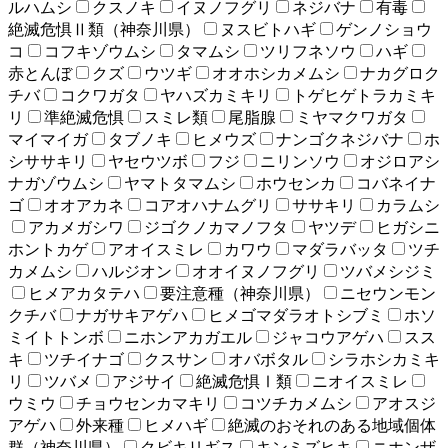
ルハムシ
クスノキ
イヌノフグリ
ネジバナ
有毒
絶滅危惧Ⅱ類（神奈川県）
ヌスビトハギ
ゲンノショウ
コ
コフキゾウムシ
タマムシ
ツリフネソウ
ハギ
赤とんぼ
クズ
ウツギ
オオホシカメムシ
ナカグロク
チバ
コクワガタ
ヤハズカミキリ
トゲヒゲトラカミキ
リ
準絶滅危惧
スミレ類
尾脂腺
ミヤマクワガタ
マイマイガ
タブノキ
ヒメウズ
ナンゴクネジバナ
ホ
シササキリ
ヤセウツボ
フジ
ニリンソウ
オジロアシ
ナガゾウムシ
ヤマトタマムシ
ホウセンカ
コバネイナ
ゴ
オオアカネ
コアオハナムグリ
ササキリ
カラムシ
アカメガシワ
ジゴクノカマノフタ
ヤツデ
ヒガシニ
ホントカゲ
アオイスミレ
カワウ
マダラバッタ
ツチ
カメムシ
ハルジオン
オオイヌノフグリ
ツバメシジミ
ヒメアカタテハ
要注意種（神奈川県）
ニセウンモン
クチバ
ナガサキアゲハ
ヒメゴマダラオトシブミ
ホソ
ミイトトンボ
ニホンアカガエル
ジャコウアゲハ
スス
キ
ツチイナゴ
クスサン
オバボタル
シラホシカミキ
リ
ツバメ
アジサイ
絶滅危惧Ⅰ類
ニオイスミレ
ウミウ
チョウセンカマキリ
コツチカメムシ
アオスジ
アゲハ
外来種
ヒメハギ
絶滅のおそれのある地域個体
群（神奈川県）
クビキリギス
キンミズヒキ
ニホンザ