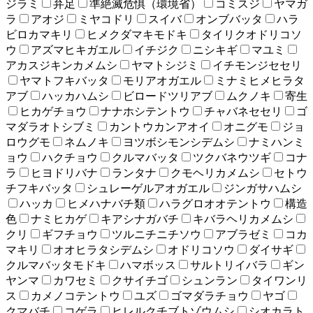
ジラミ
弁足
準絶滅危惧（環境省）
コミスジ
ヤマガ
ラ
アオジ
ミヤコドリ
スイバ
オンブバッタ
ハラ
ビロカマキリ
ヒメクダマキモドキ
タイリクオドリコソ
ウ
アズマヒキガエル
イチジク
ニシキギ
マユミ
アカスジキンカメムシ
ヤマトシジミ
イチモンジセセリ
ヤマトフキバッタ
モリアオガエル
ミナミヒメヒラタ
アブ
ハッカハムシ
ビロードツリアブ
ムクノキ
寄生
ヒカゲチョウ
ナナホシテントウ
チャバネセセリ
ゴ
マダラオトシブミ
カントウカンアオイ
オニグモ
ジョ
ロウグモ
ネムノキ
ヨツボシモンシデムシ
ナミハンミ
ョウ
ハクチョウ
クルマバッタ
ツクバネウツギ
コナ
ラ
ヒヨドリバナ
ランタナ
クモヘリカメムシ
セトウ
チフキバッタ
シュレーゲルアオガエル
ジンガサハムシ
ハッカ
ヒメハナバチ類
ハラグロオオテントウ
構造
色
ナミヒカゲ
キアシナガバチ
キバラヘリカメムシ
クリ
ギフチョウ
ツルニチニチソウ
アブラゼミ
コカ
マキリ
オオヒラタシデムシ
オドリコソウ
ダイサギ
クルマバッタモドキ
ハマボッス
サルトリイバラ
ギン
ヤンマ
カワセミ
クサイチゴ
シュンラン
タイワンリ
ス
カメノコテントウ
ユズ
ゴマダラチョウ
ヤゴ
クマバチ
コゲラ
ヒレルクチブトゾウムシ
シオカラト