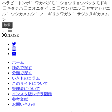
ハラビロトンボ
ワカバグモ
ショウリョウバッタモドキ
キタテハ
コオニタビラコ
ウシガエル
ヤマアカガエ
ル
ウシカメムシ
ノコギリクワガタ
サジクヌギカメム
シ
検索
CLOSE
ホーム
種名で探す
分類で探す
いきものコラム
このサイトについて
管理者について
インスタ版レヂヲ図鑑
参考文献
お問い合わせ