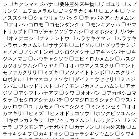
シ
ヤクシマネジバナ
要注意外来生物
チゴユリ
スプ
リング・エフェメラル
ゴマダラカミキリ
エノキ
ウマ
ノスズクサ
ショウリョウバッタ
チャバネアオカメムシ
アオバハゴロモ
コセンダングサ
モンキアゲハ
ヤマ
トリカブト
コゲチャツツゾウムシ
オオホシオナガバチ
オミナエシ
ナミテントウ
ムラサキケマン
ムラサキ
シラホシカメムシ
ササグモ
エビヅル
ヒメウラナミジ
ャノメ
ノシメトンボ
シロツメクサ
アキネジバナ
キ
ツネノマゴ
ホウチャクソウ
エビイロカメムシ
ハスジ
カツオゾウムシ
ケヤキ
オオバウマノスズクサ
エント
モファガグリリ
ミズキ
アジアイトトンボ
ムネクリイ
ロボタル
ヤマネコノメソウ
ダイミョウセセリ
ミスジ
ミバエ
レッドリスト
イチモンジカメノコハムシ
アオ
ジソ
アシブトハナアブ
クワ
オオバン
アカボシゴマ
ダラ
セグロアシナガバチ
ツマジロエダシャク
ウスバ
カゲロウ
ユリカモメ
ベニシジミ
ミンミンゼミ
オオ
カマキリ
ヒミズ
ヒメオドリコソウ
ホソクビツユムシ
キボシカミキリ
ホソヘリカメムシ
ルリタテハ
ミズ
ナラ
フタモンアシナガバチ
カナブン
国内外来種
ム
ラサキシキブ
カキドオシ
コナラシギゾウムシ
クワキ