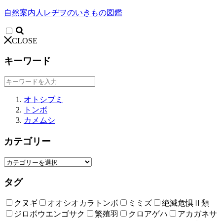
自然案内人レヂヲのいきもの図鑑
CLOSE
キーワード
オトシブミ
トンボ
カメムシ
カテゴリー
タグ
クヌギ
オオシオカラトンボ
ミミズ
絶滅危惧Ⅱ類
ジロボウエンゴサク
繁殖羽
クロアゲハ
アカガネサ