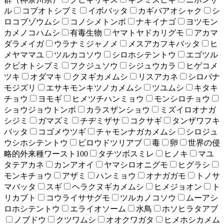
ル
コブオトシブミ
イボバッタ
カギバアオシャク
シ
ロコブゾウムシ
コノシメトンボ
ナキイナゴ
ヨツモン
カメノコハムシ
有毒生物
ヤマトヤドカリグモ
アカマ
ダラメイガ
ウラナミジャノメ
メスアカフキバッタ
ヒ
メヤママユ
ツルカコソウ
シロホシテントウ
エゴツル
クビオトシブミ
フクジュソウ
シジュウカラ
ヒゲコメ
ツキ
オダマキ
クヌギカメムシ
リスアカネ
シロバナ
モジズリ
エサキモンキツノカメムシ
ツユムシ
キタキ
チョウ
ヨモギ
ヒメツチハンミョウ
モンシロチョウ
ショウジョウトンボ
カラスザンショウ
ミズイロオナガ
シジミ
ガマズミ
チヂミザサ
コクサギ
タンザワフキ
バッタ
コゴメウツギ
チャモンナガカメムシ
シロジュ
ウシホシテントウ
ビロウドツリアブ
毒
卵
世界の侵
略的外来種ワースト100
タチツボスミレ
ヒノキ
マユ
タテアカネ
カンアオイ
ヤマシロオニグモ
ヒグラシ
モンキチョウ
アザミ
ハンミョウ
オナガガモ
トノサ
マバッタ
スギ
ヘラクヌギカメムシ
ヒメジョオン
ト
リカブト
コウライササグモ
ツルカノコソウ
ムーアシ
ロホシテントウ
エライオソーム
水鳥
ホソヒラタアブ
ノブドウ
クツワムシ
オオクワガタ
ヒメホシカメム