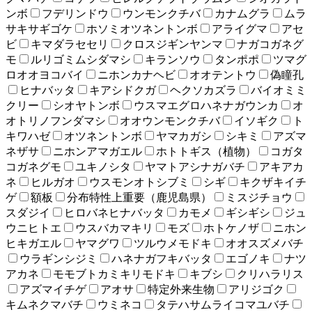
ンボ
フデリンドウ
ウンモンクチバ
カナムグラ
ムラ
サキサギゴケ
ホソミオツネントンボ
アライグマ
アセ
ビ
キマダラセセリ
クロスジギンヤンマ
ナガコガネグ
モ
ルリゴミムシダマシ
キランソウ
タンポポ
ツマグ
ロオオヨコバイ
ニホンカナヘビ
オオテントウ
偽瞳孔
ヒナバッタ
キアシドクガ
ヘクソカズラ
バイオミミ
クリー
シオヤトンボ
ウスマエグロハネナガウンカ
オ
オトリノフンダマシ
オオウンモンクチバ
イソギク
ト
キワハゼ
オツネントンボ
ヤマカガシ
シキミ
アズマ
ネザサ
ニホンアマガエル
ホトトギス（植物）
コガタ
コガネグモ
ユキノシタ
ヤマトアシナガバチ
アキアカ
ネ
ヒルガオ
ウスモンオトシブミ
シギ
キクザキイチ
ゲ
額板
分布特性上重要（鹿児島県）
ミスジチョウ
スダジイ
ヒロバネヒナバッタ
カモメ
ギシギシ
ジュ
ウニヒトエ
ウスバカマキリ
モズ
ホトケノザ
ニホン
ヒキガエル
ヤマグワ
ツルウメモドキ
オオスズメバチ
ウラギンシジミ
ハネナガフキバッタ
エゴノキ
ナツ
アカネ
モモブトカミキリモドキ
キブシ
クリハラリス
アズマイチゲ
アオサ
特定外来生物
アリジゴク
キムネクマバチ
ウミネコ
タテハサムライコマユバチ