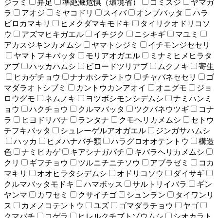
ジラミ
弁足
準絶滅危惧（環境省）
コミスジ
ヤマガ
ラ
アオジ
ミヤコドリ
スイバ
オンブバッタ
ハラ
ビロカマキリ
ヒメクダマキモドキ
タイリクオドリコソ
ウ
アズマヒキガエル
イチジク
ニシキギ
マユミ
アカスジキンカメムシ
ヤマトシジミ
イチモンジセセリ
ヤマトフキバッタ
モリアオガエル
ミナミヒメヒラタ
アブ
ハッカハムシ
ビロードツリアブ
ムクノキ
寄生
ヒカゲチョウ
ナナホシテントウ
チャバネセセリ
ゴ
マダラオトシブミ
カントウカンアオイ
オニグモ
ジョ
ロウグモ
ネムノキ
ヨツボシモンシデムシ
ナミハンミ
ョウ
ハクチョウ
クルマバッタ
ツクバネウツギ
コナ
ラ
ヒヨドリバナ
ランタナ
クモヘリカメムシ
セトウ
チフキバッタ
シュレーゲルアオガエル
ジンガサハムシ
ハッカ
ヒメハナバチ類
ハラグロオオテントウ
構造
色
ナミヒカゲ
キアシナガバチ
キバラヘリカメムシ
クリ
ギフチョウ
ツルニチニチソウ
アブラゼミ
コカ
マキリ
オオヒラタシデムシ
オドリコソウ
ダイサギ
クルマバッタモドキ
ハマボッス
サルトリイバラ
ギン
ヤンマ
カワセミ
クサイチゴ
シュンラン
タイワンリ
ス
カメノコテントウ
ユズ
ゴマダラチョウ
ヤゴ
クマバチ
コゲラ
ヒレルクチブトゾウムシ
シオカラト