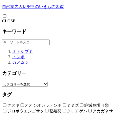
自然案内人レヂヲのいきもの図鑑
CLOSE
キーワード
オトシブミ
トンボ
カメムシ
カテゴリー
タグ
クヌギ
オオシオカラトンボ
ミミズ
絶滅危惧Ⅱ類
ジロボウエンゴサク
繁殖羽
クロアゲハ
アカガネサ