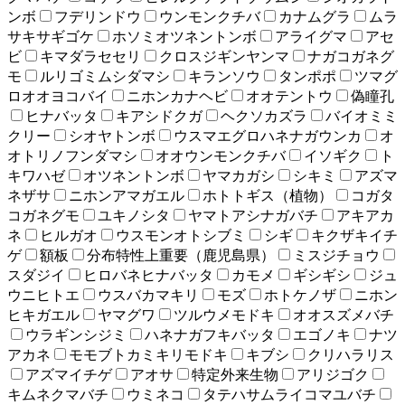
ンボ
フデリンドウ
ウンモンクチバ
カナムグラ
ムラ
サキサギゴケ
ホソミオツネントンボ
アライグマ
アセ
ビ
キマダラセセリ
クロスジギンヤンマ
ナガコガネグ
モ
ルリゴミムシダマシ
キランソウ
タンポポ
ツマグ
ロオオヨコバイ
ニホンカナヘビ
オオテントウ
偽瞳孔
ヒナバッタ
キアシドクガ
ヘクソカズラ
バイオミミ
クリー
シオヤトンボ
ウスマエグロハネナガウンカ
オ
オトリノフンダマシ
オオウンモンクチバ
イソギク
ト
キワハゼ
オツネントンボ
ヤマカガシ
シキミ
アズマ
ネザサ
ニホンアマガエル
ホトトギス（植物）
コガタ
コガネグモ
ユキノシタ
ヤマトアシナガバチ
アキアカ
ネ
ヒルガオ
ウスモンオトシブミ
シギ
キクザキイチ
ゲ
額板
分布特性上重要（鹿児島県）
ミスジチョウ
スダジイ
ヒロバネヒナバッタ
カモメ
ギシギシ
ジュ
ウニヒトエ
ウスバカマキリ
モズ
ホトケノザ
ニホン
ヒキガエル
ヤマグワ
ツルウメモドキ
オオスズメバチ
ウラギンシジミ
ハネナガフキバッタ
エゴノキ
ナツ
アカネ
モモブトカミキリモドキ
キブシ
クリハラリス
アズマイチゲ
アオサ
特定外来生物
アリジゴク
キムネクマバチ
ウミネコ
タテハサムライコマユバチ