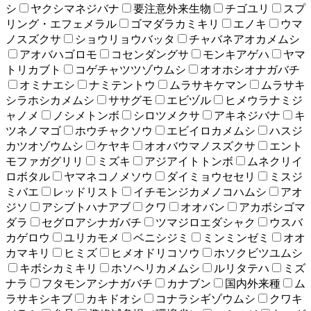
シ
ヤクシマネジバナ
要注意外来生物
チゴユリ
スプ
リング・エフェメラル
ゴマダラカミキリ
エノキ
ウマ
ノスズクサ
ショウリョウバッタ
チャバネアオカメムシ
アオバハゴロモ
コセンダングサ
モンキアゲハ
ヤマ
トリカブト
コゲチャツツゾウムシ
オオホシオナガバチ
オミナエシ
ナミテントウ
ムラサキケマン
ムラサキ
シラホシカメムシ
ササグモ
エビヅル
ヒメウラナミジ
ャノメ
ノシメトンボ
シロツメクサ
アキネジバナ
キ
ツネノマゴ
ホウチャクソウ
エビイロカメムシ
ハスジ
カツオゾウムシ
ケヤキ
オオバウマノスズクサ
エント
モファガグリリ
ミズキ
アジアイトトンボ
ムネクリイ
ロボタル
ヤマネコノメソウ
ダイミョウセセリ
ミスジ
ミバエ
レッドリスト
イチモンジカメノコハムシ
アオ
ジソ
アシブトハナアブ
クワ
オオバン
アカボシゴマ
ダラ
セグロアシナガバチ
ツマジロエダシャク
ウスバ
カゲロウ
ユリカモメ
ベニシジミ
ミンミンゼミ
オオ
カマキリ
ヒミズ
ヒメオドリコソウ
ホソクビツユムシ
キボシカミキリ
ホソヘリカメムシ
ルリタテハ
ミズ
ナラ
フタモンアシナガバチ
カナブン
国内外来種
ム
ラサキシキブ
カキドオシ
コナラシギゾウムシ
クワキ