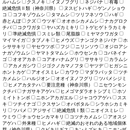
ルハムシ
クスノキ
イヌノフグリ
ネジバナ
有毒
絶滅危惧Ⅱ類（神奈川県）
ヌスビトハギ
ゲンノショウ
コ
コフキゾウムシ
タマムシ
ツリフネソウ
ハギ
赤とんぼ
クズ
ウツギ
オオホシカメムシ
ナカグロク
チバ
コクワガタ
ヤハズカミキリ
トゲヒゲトラカミキ
リ
準絶滅危惧
スミレ類
尾脂腺
ミヤマクワガタ
マイマイガ
タブノキ
ヒメウズ
ナンゴクネジバナ
ホ
シササキリ
ヤセウツボ
フジ
ニリンソウ
オジロアシ
ナガゾウムシ
ヤマトタマムシ
ホウセンカ
コバネイナ
ゴ
オオアカネ
コアオハナムグリ
ササキリ
カラムシ
アカメガシワ
ジゴクノカマノフタ
ヤツデ
ヒガシニ
ホントカゲ
アオイスミレ
カワウ
マダラバッタ
ツチ
カメムシ
ハルジオン
オオイヌノフグリ
ツバメシジミ
ヒメアカタテハ
要注意種（神奈川県）
ニセウンモン
クチバ
ナガサキアゲハ
ヒメゴマダラオトシブミ
ホソ
ミイトトンボ
ニホンアカガエル
ジャコウアゲハ
スス
キ
ツチイナゴ
クスサン
オバボタル
シラホシカミキ
リ
ツバメ
アジサイ
絶滅危惧Ⅰ類
ニオイスミレ
ウミウ
チョウセンカマキリ
コツチカメムシ
アオスジ
アゲハ
外来種
ヒメハギ
絶滅のおそれのある地域個体
群（神奈川県）
クビキリギス
キンミズヒキ
ニホンザ