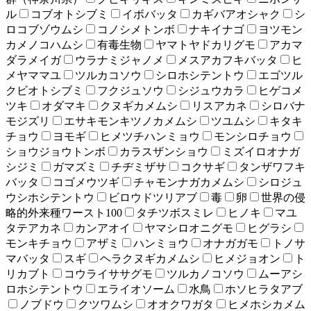
ル
コブオトシブミ
イボバッタ
カギバアオシャク
シ
ロコブゾウムシ
コノシメトンボ
ナキイナゴ
ヨツモン
カメノコハムシ
有毒生物
ヤマトヤドカリグモ
アカマ
ダラメイガ
ウラナミジャノメ
メスアカフキバッタ
ヒ
メヤママユ
ツルカコソウ
シロホシテントウ
エゴツル
クビオトシブミ
フクジュソウ
シジュウカラ
ヒゲコメ
ツキ
オダマキ
クヌギカメムシ
リスアカネ
シロバナ
モジズリ
エサキモンキツノカメムシ
ツユムシ
キタキ
チョウ
ヨモギ
ヒメツチハンミョウ
モンシロチョウ
ショウジョウトンボ
カラスザンショウ
ミズイロオナガ
シジミ
ガマズミ
チヂミザサ
コクサギ
タンザワフキ
バッタ
コゴメウツギ
チャモンナガカメムシ
シロジュ
ウシホシテントウ
ビロウドツリアブ
毒
卵
世界の侵
略的外来種ワースト100
タチツボスミレ
ヒノキ
マユ
タテアカネ
カンアオイ
ヤマシロオニグモ
ヒグラシ
モンキチョウ
アザミ
ハンミョウ
オナガガモ
トノサ
マバッタ
スギ
ヘラクヌギカメムシ
ヒメジョオン
ト
リカブト
コウライササグモ
ツルカノコソウ
ムーアシ
ロホシテントウ
エライオソーム
水鳥
ホソヒラタアブ
ノブドウ
クツワムシ
オオクワガタ
ヒメホシカメム