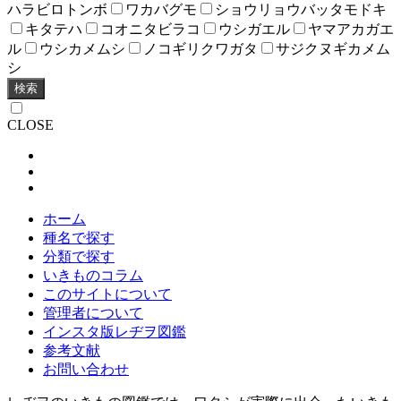
ハラビロトンボ
ワカバグモ
ショウリョウバッタモドキ
キタテハ
コオニタビラコ
ウシガエル
ヤマアカガエ
ル
ウシカメムシ
ノコギリクワガタ
サジクヌギカメム
シ
検索
CLOSE
ホーム
種名で探す
分類で探す
いきものコラム
このサイトについて
管理者について
インスタ版レヂヲ図鑑
参考文献
お問い合わせ