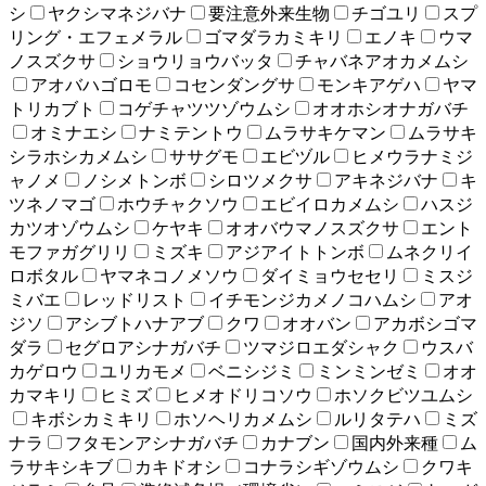
シ
ヤクシマネジバナ
要注意外来生物
チゴユリ
スプ
リング・エフェメラル
ゴマダラカミキリ
エノキ
ウマ
ノスズクサ
ショウリョウバッタ
チャバネアオカメムシ
アオバハゴロモ
コセンダングサ
モンキアゲハ
ヤマ
トリカブト
コゲチャツツゾウムシ
オオホシオナガバチ
オミナエシ
ナミテントウ
ムラサキケマン
ムラサキ
シラホシカメムシ
ササグモ
エビヅル
ヒメウラナミジ
ャノメ
ノシメトンボ
シロツメクサ
アキネジバナ
キ
ツネノマゴ
ホウチャクソウ
エビイロカメムシ
ハスジ
カツオゾウムシ
ケヤキ
オオバウマノスズクサ
エント
モファガグリリ
ミズキ
アジアイトトンボ
ムネクリイ
ロボタル
ヤマネコノメソウ
ダイミョウセセリ
ミスジ
ミバエ
レッドリスト
イチモンジカメノコハムシ
アオ
ジソ
アシブトハナアブ
クワ
オオバン
アカボシゴマ
ダラ
セグロアシナガバチ
ツマジロエダシャク
ウスバ
カゲロウ
ユリカモメ
ベニシジミ
ミンミンゼミ
オオ
カマキリ
ヒミズ
ヒメオドリコソウ
ホソクビツユムシ
キボシカミキリ
ホソヘリカメムシ
ルリタテハ
ミズ
ナラ
フタモンアシナガバチ
カナブン
国内外来種
ム
ラサキシキブ
カキドオシ
コナラシギゾウムシ
クワキ