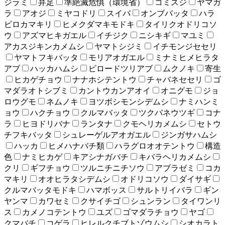
ジラミ
弁足
準絶滅危惧（環境省）
コミスジ
ヤマガ
ラ
アオジ
ミヤコドリ
スイバ
オンブバッタ
ハラ
ビロカマキリ
ヒメクダマキモドキ
タイリクオドリコソ
ウ
アズマヒキガエル
イチジク
ニシキギ
マユミ
アカスジキンカメムシ
ヤマトシジミ
イチモンジセセリ
ヤマトフキバッタ
モリアオガエル
ミナミヒメヒラタ
アブ
ハッカハムシ
ビロードツリアブ
ムクノキ
寄生
ヒカゲチョウ
ナナホシテントウ
チャバネセセリ
ゴ
マダラオトシブミ
カントウカンアオイ
オニグモ
ジョ
ロウグモ
ネムノキ
ヨツボシモンシデムシ
ナミハンミ
ョウ
ハクチョウ
クルマバッタ
ツクバネウツギ
コナ
ラ
ヒヨドリバナ
ランタナ
クモヘリカメムシ
セトウ
チフキバッタ
シュレーゲルアオガエル
ジンガサハムシ
ハッカ
ヒメハナバチ類
ハラグロオオテントウ
構造
色
ナミヒカゲ
キアシナガバチ
キバラヘリカメムシ
クリ
ギフチョウ
ツルニチニチソウ
アブラゼミ
コカ
マキリ
オオヒラタシデムシ
オドリコソウ
ダイサギ
クルマバッタモドキ
ハマボッス
サルトリイバラ
ギン
ヤンマ
カワセミ
クサイチゴ
シュンラン
タイワンリ
ス
カメノコテントウ
ユズ
ゴマダラチョウ
ヤゴ
クマバチ
コゲラ
ヒレルクチブトゾウムシ
シオカラト