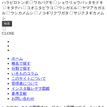
ハラビロトンボ
ワカバグモ
ショウリョウバッタモドキ
キタテハ
コオニタビラコ
ウシガエル
ヤマアカガエ
ル
ウシカメムシ
ノコギリクワガタ
サジクヌギカメム
シ
検索
CLOSE
ホーム
種名で探す
分類で探す
いきものコラム
このサイトについて
管理者について
インスタ版レヂヲ図鑑
参考文献
お問い合わせ