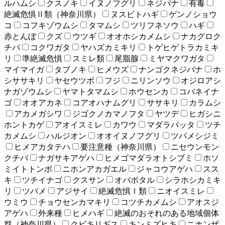
ルハムシ
クスノキ
イヌノフグリ
ネジバナ
有毒
絶滅危惧Ⅱ類（神奈川県）
ヌスビトハギ
ゲンノショウ
コ
コフキゾウムシ
タマムシ
ツリフネソウ
ハギ
赤とんぼ
クズ
ウツギ
オオホシカメムシ
ナカグロク
チバ
コクワガタ
ヤハズカミキリ
トゲヒゲトラカミキ
リ
準絶滅危惧
スミレ類
尾脂腺
ミヤマクワガタ
マイマイガ
タブノキ
ヒメウズ
ナンゴクネジバナ
ホ
シササキリ
ヤセウツボ
フジ
ニリンソウ
オジロアシ
ナガゾウムシ
ヤマトタマムシ
ホウセンカ
コバネイナ
ゴ
オオアカネ
コアオハナムグリ
ササキリ
カラムシ
アカメガシワ
ジゴクノカマノフタ
ヤツデ
ヒガシニ
ホントカゲ
アオイスミレ
カワウ
マダラバッタ
ツチ
カメムシ
ハルジオン
オオイヌノフグリ
ツバメシジミ
ヒメアカタテハ
要注意種（神奈川県）
ニセウンモン
クチバ
ナガサキアゲハ
ヒメゴマダラオトシブミ
ホソ
ミイトトンボ
ニホンアカガエル
ジャコウアゲハ
スス
キ
ツチイナゴ
クスサン
オバボタル
シラホシカミキ
リ
ツバメ
アジサイ
絶滅危惧Ⅰ類
ニオイスミレ
ウミウ
チョウセンカマキリ
コツチカメムシ
アオスジ
アゲハ
外来種
ヒメハギ
絶滅のおそれのある地域個体
群（神奈川県）
クビキリギス
キンミズヒキ
ニホンザ