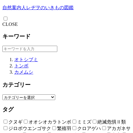
自然案内人レヂヲのいきもの図鑑
CLOSE
キーワード
オトシブミ
トンボ
カメムシ
カテゴリー
タグ
クヌギ
オオシオカラトンボ
ミミズ
絶滅危惧Ⅱ類
ジロボウエンゴサク
繁殖羽
クロアゲハ
アカガネサ