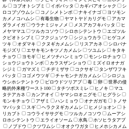
ル
コブオトシブミ
イボバッタ
カギバアオシャク
シ
ロコブゾウムシ
コノシメトンボ
ナキイナゴ
ヨツモン
カメノコハムシ
有毒生物
ヤマトヤドカリグモ
アカマ
ダラメイガ
ウラナミジャノメ
メスアカフキバッタ
ヒ
メヤママユ
ツルカコソウ
シロホシテントウ
エゴツル
クビオトシブミ
フクジュソウ
シジュウカラ
ヒゲコメ
ツキ
オダマキ
クヌギカメムシ
リスアカネ
シロバナ
モジズリ
エサキモンキツノカメムシ
ツユムシ
キタキ
チョウ
ヨモギ
ヒメツチハンミョウ
モンシロチョウ
ショウジョウトンボ
カラスザンショウ
ミズイロオナガ
シジミ
ガマズミ
チヂミザサ
コクサギ
タンザワフキ
バッタ
コゴメウツギ
チャモンナガカメムシ
シロジュ
ウシホシテントウ
ビロウドツリアブ
毒
卵
世界の侵
略的外来種ワースト100
タチツボスミレ
ヒノキ
マユ
タテアカネ
カンアオイ
ヤマシロオニグモ
ヒグラシ
モンキチョウ
アザミ
ハンミョウ
オナガガモ
トノサ
マバッタ
スギ
ヘラクヌギカメムシ
ヒメジョオン
ト
リカブト
コウライササグモ
ツルカノコソウ
ムーアシ
ロホシテントウ
エライオソーム
水鳥
ホソヒラタアブ
ノブドウ
クツワムシ
オオクワガタ
ヒメホシカメム