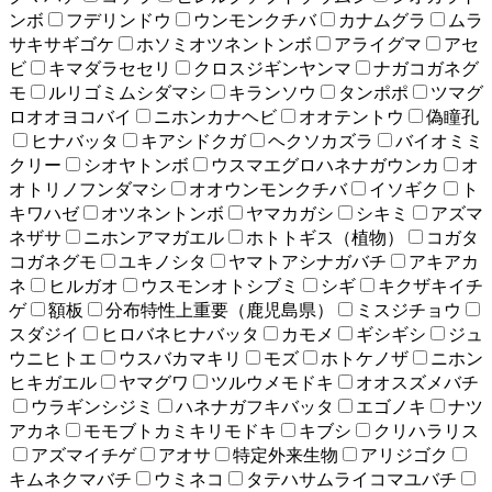
ンボ
フデリンドウ
ウンモンクチバ
カナムグラ
ムラ
サキサギゴケ
ホソミオツネントンボ
アライグマ
アセ
ビ
キマダラセセリ
クロスジギンヤンマ
ナガコガネグ
モ
ルリゴミムシダマシ
キランソウ
タンポポ
ツマグ
ロオオヨコバイ
ニホンカナヘビ
オオテントウ
偽瞳孔
ヒナバッタ
キアシドクガ
ヘクソカズラ
バイオミミ
クリー
シオヤトンボ
ウスマエグロハネナガウンカ
オ
オトリノフンダマシ
オオウンモンクチバ
イソギク
ト
キワハゼ
オツネントンボ
ヤマカガシ
シキミ
アズマ
ネザサ
ニホンアマガエル
ホトトギス（植物）
コガタ
コガネグモ
ユキノシタ
ヤマトアシナガバチ
アキアカ
ネ
ヒルガオ
ウスモンオトシブミ
シギ
キクザキイチ
ゲ
額板
分布特性上重要（鹿児島県）
ミスジチョウ
スダジイ
ヒロバネヒナバッタ
カモメ
ギシギシ
ジュ
ウニヒトエ
ウスバカマキリ
モズ
ホトケノザ
ニホン
ヒキガエル
ヤマグワ
ツルウメモドキ
オオスズメバチ
ウラギンシジミ
ハネナガフキバッタ
エゴノキ
ナツ
アカネ
モモブトカミキリモドキ
キブシ
クリハラリス
アズマイチゲ
アオサ
特定外来生物
アリジゴク
キムネクマバチ
ウミネコ
タテハサムライコマユバチ