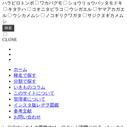
ハラビロトンボ
ワカバグモ
ショウリョウバッタモドキ
キタテハ
コオニタビラコ
ウシガエル
ヤマアカガエ
ル
ウシカメムシ
ノコギリクワガタ
サジクヌギカメム
シ
検索
CLOSE
ホーム
種名で探す
分類で探す
いきものコラム
このサイトについて
管理者について
インスタ版レヂヲ図鑑
参考文献
お問い合わせ