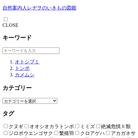
自然案内人レヂヲのいきもの図鑑
CLOSE
キーワード
オトシブミ
トンボ
カメムシ
カテゴリー
タグ
クヌギ
オオシオカラトンボ
ミミズ
絶滅危惧Ⅱ類
ジロボウエンゴサク
繁殖羽
クロアゲハ
アカガネサ