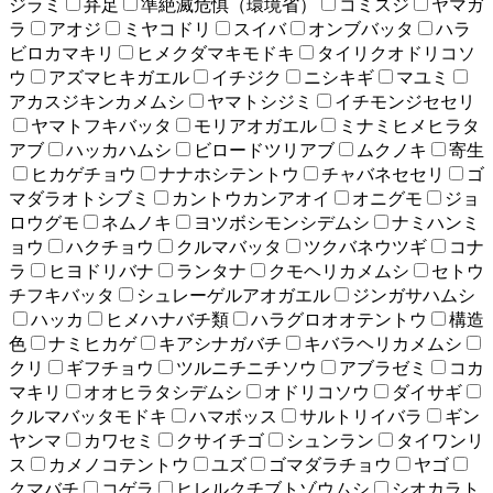
ジラミ
弁足
準絶滅危惧（環境省）
コミスジ
ヤマガ
ラ
アオジ
ミヤコドリ
スイバ
オンブバッタ
ハラ
ビロカマキリ
ヒメクダマキモドキ
タイリクオドリコソ
ウ
アズマヒキガエル
イチジク
ニシキギ
マユミ
アカスジキンカメムシ
ヤマトシジミ
イチモンジセセリ
ヤマトフキバッタ
モリアオガエル
ミナミヒメヒラタ
アブ
ハッカハムシ
ビロードツリアブ
ムクノキ
寄生
ヒカゲチョウ
ナナホシテントウ
チャバネセセリ
ゴ
マダラオトシブミ
カントウカンアオイ
オニグモ
ジョ
ロウグモ
ネムノキ
ヨツボシモンシデムシ
ナミハンミ
ョウ
ハクチョウ
クルマバッタ
ツクバネウツギ
コナ
ラ
ヒヨドリバナ
ランタナ
クモヘリカメムシ
セトウ
チフキバッタ
シュレーゲルアオガエル
ジンガサハムシ
ハッカ
ヒメハナバチ類
ハラグロオオテントウ
構造
色
ナミヒカゲ
キアシナガバチ
キバラヘリカメムシ
クリ
ギフチョウ
ツルニチニチソウ
アブラゼミ
コカ
マキリ
オオヒラタシデムシ
オドリコソウ
ダイサギ
クルマバッタモドキ
ハマボッス
サルトリイバラ
ギン
ヤンマ
カワセミ
クサイチゴ
シュンラン
タイワンリ
ス
カメノコテントウ
ユズ
ゴマダラチョウ
ヤゴ
クマバチ
コゲラ
ヒレルクチブトゾウムシ
シオカラト