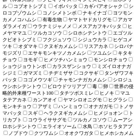
ル
コブオトシブミ
イボバッタ
カギバアオシャク
シ
ロコブゾウムシ
コノシメトンボ
ナキイナゴ
ヨツモン
カメノコハムシ
有毒生物
ヤマトヤドカリグモ
アカマ
ダラメイガ
ウラナミジャノメ
メスアカフキバッタ
ヒ
メヤママユ
ツルカコソウ
シロホシテントウ
エゴツル
クビオトシブミ
フクジュソウ
シジュウカラ
ヒゲコメ
ツキ
オダマキ
クヌギカメムシ
リスアカネ
シロバナ
モジズリ
エサキモンキツノカメムシ
ツユムシ
キタキ
チョウ
ヨモギ
ヒメツチハンミョウ
モンシロチョウ
ショウジョウトンボ
カラスザンショウ
ミズイロオナガ
シジミ
ガマズミ
チヂミザサ
コクサギ
タンザワフキ
バッタ
コゴメウツギ
チャモンナガカメムシ
シロジュ
ウシホシテントウ
ビロウドツリアブ
毒
卵
世界の侵
略的外来種ワースト100
タチツボスミレ
ヒノキ
マユ
タテアカネ
カンアオイ
ヤマシロオニグモ
ヒグラシ
モンキチョウ
アザミ
ハンミョウ
オナガガモ
トノサ
マバッタ
スギ
ヘラクヌギカメムシ
ヒメジョオン
ト
リカブト
コウライササグモ
ツルカノコソウ
ムーアシ
ロホシテントウ
エライオソーム
水鳥
ホソヒラタアブ
ノブドウ
クツワムシ
オオクワガタ
ヒメホシカメム