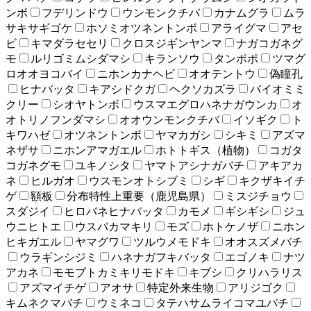
ンボ
フデリンドウ
ウンモンクチバ
カナムグラ
ムラ
サキサギゴケ
ホソミオツネントンボ
アライグマ
アセ
ビ
キマダラセセリ
クロスジギンヤンマ
ナガコガネグ
モ
ルリゴミムシダマシ
キランソウ
タンポポ
ツマグ
ロオオヨコバイ
ニホンカナヘビ
オオテントウ
偽瞳孔
ヒナバッタ
キアシドクガ
ヘクソカズラ
バイオミミ
クリー
シオヤトンボ
ウスマエグロハネナガウンカ
オ
オトリノフンダマシ
オオウンモンクチバ
イソギク
ト
キワハゼ
オツネントンボ
ヤマカガシ
シキミ
アズマ
ネザサ
ニホンアマガエル
ホトトギス（植物）
コガタ
コガネグモ
ユキノシタ
ヤマトアシナガバチ
アキアカ
ネ
ヒルガオ
ウスモンオトシブミ
シギ
キクザキイチ
ゲ
額板
分布特性上重要（鹿児島県）
ミスジチョウ
スダジイ
ヒロバネヒナバッタ
カモメ
ギシギシ
ジュ
ウニヒトエ
ウスバカマキリ
モズ
ホトケノザ
ニホン
ヒキガエル
ヤマグワ
ツルウメモドキ
オオスズメバチ
ウラギンシジミ
ハネナガフキバッタ
エゴノキ
ナツ
アカネ
モモブトカミキリモドキ
キブシ
クリハラリス
アズマイチゲ
アオサ
特定外来生物
アリジゴク
キムネクマバチ
ウミネコ
タテハサムライコマユバチ