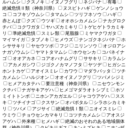
ルハムシ
クスノキ
イヌノフグリ
ネジバナ
有毒
絶滅危惧Ⅱ類（神奈川県）
ヌスビトハギ
ゲンノショウ
コ
コフキゾウムシ
タマムシ
ツリフネソウ
ハギ
赤とんぼ
クズ
ウツギ
オオホシカメムシ
ナカグロク
チバ
コクワガタ
ヤハズカミキリ
トゲヒゲトラカミキ
リ
準絶滅危惧
スミレ類
尾脂腺
ミヤマクワガタ
マイマイガ
タブノキ
ヒメウズ
ナンゴクネジバナ
ホ
シササキリ
ヤセウツボ
フジ
ニリンソウ
オジロアシ
ナガゾウムシ
ヤマトタマムシ
ホウセンカ
コバネイナ
ゴ
オオアカネ
コアオハナムグリ
ササキリ
カラムシ
アカメガシワ
ジゴクノカマノフタ
ヤツデ
ヒガシニ
ホントカゲ
アオイスミレ
カワウ
マダラバッタ
ツチ
カメムシ
ハルジオン
オオイヌノフグリ
ツバメシジミ
ヒメアカタテハ
要注意種（神奈川県）
ニセウンモン
クチバ
ナガサキアゲハ
ヒメゴマダラオトシブミ
ホソ
ミイトトンボ
ニホンアカガエル
ジャコウアゲハ
スス
キ
ツチイナゴ
クスサン
オバボタル
シラホシカミキ
リ
ツバメ
アジサイ
絶滅危惧Ⅰ類
ニオイスミレ
ウミウ
チョウセンカマキリ
コツチカメムシ
アオスジ
アゲハ
外来種
ヒメハギ
絶滅のおそれのある地域個体
群（神奈川県）
クビキリギス
キンミズヒキ
ニホンザ