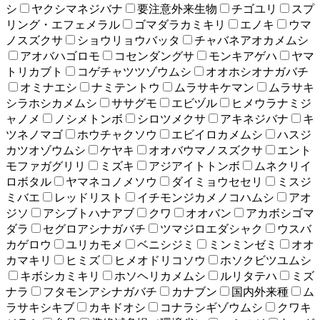
シ
ヤクシマネジバナ
要注意外来生物
チゴユリ
スプ
リング・エフェメラル
ゴマダラカミキリ
エノキ
ウマ
ノスズクサ
ショウリョウバッタ
チャバネアオカメムシ
アオバハゴロモ
コセンダングサ
モンキアゲハ
ヤマ
トリカブト
コゲチャツツゾウムシ
オオホシオナガバチ
オミナエシ
ナミテントウ
ムラサキケマン
ムラサキ
シラホシカメムシ
ササグモ
エビヅル
ヒメウラナミジ
ャノメ
ノシメトンボ
シロツメクサ
アキネジバナ
キ
ツネノマゴ
ホウチャクソウ
エビイロカメムシ
ハスジ
カツオゾウムシ
ケヤキ
オオバウマノスズクサ
エント
モファガグリリ
ミズキ
アジアイトトンボ
ムネクリイ
ロボタル
ヤマネコノメソウ
ダイミョウセセリ
ミスジ
ミバエ
レッドリスト
イチモンジカメノコハムシ
アオ
ジソ
アシブトハナアブ
クワ
オオバン
アカボシゴマ
ダラ
セグロアシナガバチ
ツマジロエダシャク
ウスバ
カゲロウ
ユリカモメ
ベニシジミ
ミンミンゼミ
オオ
カマキリ
ヒミズ
ヒメオドリコソウ
ホソクビツユムシ
キボシカミキリ
ホソヘリカメムシ
ルリタテハ
ミズ
ナラ
フタモンアシナガバチ
カナブン
国内外来種
ム
ラサキシキブ
カキドオシ
コナラシギゾウムシ
クワキ