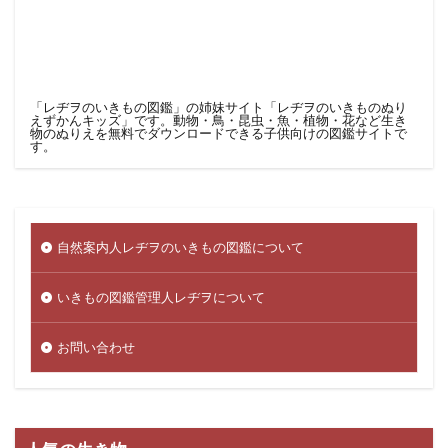
「レヂヲのいきもの図鑑」の姉妹サイト「レヂヲのいきものぬり
えずかんキッズ」です。
動物・鳥・昆虫・魚・植物・花など生き
物のぬりえを無料でダウンロードできる子供向けの図鑑サイト
で
す。
自然案内人レヂヲのいきもの図鑑について
いきもの図鑑管理人レヂヲについて
お問い合わせ