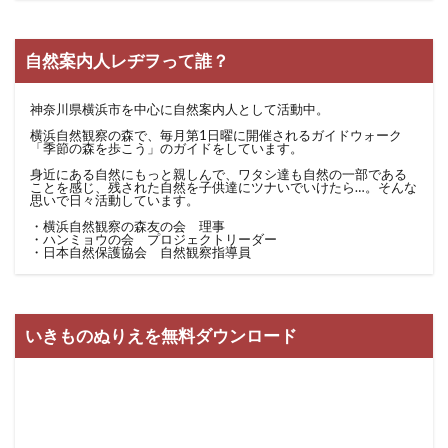
自然案内人レヂヲって誰？
神奈川県横浜市を中心に自然案内人として活動中。
横浜自然観察の森で、毎月第1日曜に開催されるガイドウォーク
「季節の森を歩こう」のガイドをしています。
身近にある自然にもっと親しんで、ワタシ達も自然の一部である
ことを感じ、残された自然を子供達にツナいでいけたら…。そんな
思いで日々活動しています。
・横浜自然観察の森友の会 理事
・ハンミョウの会 プロジェクトリーダー
・日本自然保護協会 自然観察指導員
いきものぬりえを無料ダウンロード