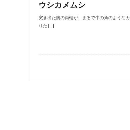
ウシカメムシ
突き出た胸の両端が、まるで牛の角のようなカ
りた […]