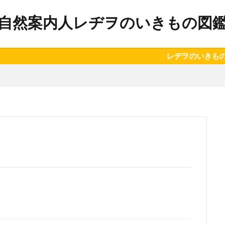
自然案内人レヂヲのいきもの図
レヂヲのいきもの図鑑では