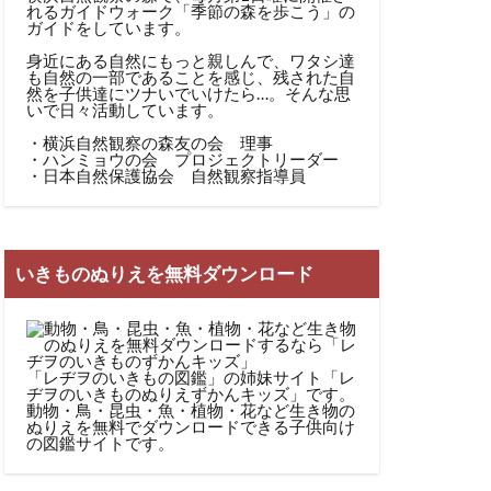
れるガイドウォーク「季節の森を歩こう」の
ガイドをしています。
身近にある自然にもっと親しんで、ワタシ達
も自然の一部であることを感じ、残された自
然を子供達にツナいでいけたら…。そんな思
いで日々活動しています。
・横浜自然観察の森友の会 理事
・ハンミョウの会 プロジェクトリーダー
・日本自然保護協会 自然観察指導員
いきものぬりえを無料ダウンロード
「レヂヲのいきもの図鑑」の姉妹サイト「レ
ヂヲのいきものぬりえずかんキッズ」です。
動物・鳥・昆虫・魚・植物・花など生き物の
ぬりえを無料でダウンロードできる子供向け
の図鑑サイト
です。