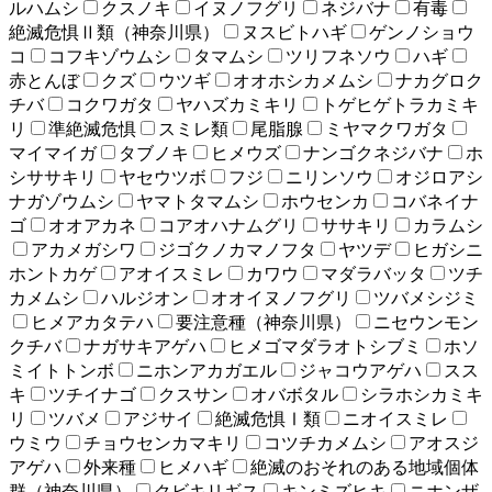
ルハムシ
クスノキ
イヌノフグリ
ネジバナ
有毒
絶滅危惧Ⅱ類（神奈川県）
ヌスビトハギ
ゲンノショウ
コ
コフキゾウムシ
タマムシ
ツリフネソウ
ハギ
赤とんぼ
クズ
ウツギ
オオホシカメムシ
ナカグロク
チバ
コクワガタ
ヤハズカミキリ
トゲヒゲトラカミキ
リ
準絶滅危惧
スミレ類
尾脂腺
ミヤマクワガタ
マイマイガ
タブノキ
ヒメウズ
ナンゴクネジバナ
ホ
シササキリ
ヤセウツボ
フジ
ニリンソウ
オジロアシ
ナガゾウムシ
ヤマトタマムシ
ホウセンカ
コバネイナ
ゴ
オオアカネ
コアオハナムグリ
ササキリ
カラムシ
アカメガシワ
ジゴクノカマノフタ
ヤツデ
ヒガシニ
ホントカゲ
アオイスミレ
カワウ
マダラバッタ
ツチ
カメムシ
ハルジオン
オオイヌノフグリ
ツバメシジミ
ヒメアカタテハ
要注意種（神奈川県）
ニセウンモン
クチバ
ナガサキアゲハ
ヒメゴマダラオトシブミ
ホソ
ミイトトンボ
ニホンアカガエル
ジャコウアゲハ
スス
キ
ツチイナゴ
クスサン
オバボタル
シラホシカミキ
リ
ツバメ
アジサイ
絶滅危惧Ⅰ類
ニオイスミレ
ウミウ
チョウセンカマキリ
コツチカメムシ
アオスジ
アゲハ
外来種
ヒメハギ
絶滅のおそれのある地域個体
群（神奈川県）
クビキリギス
キンミズヒキ
ニホンザ