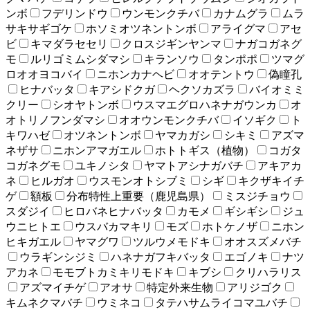
ンボ
フデリンドウ
ウンモンクチバ
カナムグラ
ムラ
サキサギゴケ
ホソミオツネントンボ
アライグマ
アセ
ビ
キマダラセセリ
クロスジギンヤンマ
ナガコガネグ
モ
ルリゴミムシダマシ
キランソウ
タンポポ
ツマグ
ロオオヨコバイ
ニホンカナヘビ
オオテントウ
偽瞳孔
ヒナバッタ
キアシドクガ
ヘクソカズラ
バイオミミ
クリー
シオヤトンボ
ウスマエグロハネナガウンカ
オ
オトリノフンダマシ
オオウンモンクチバ
イソギク
ト
キワハゼ
オツネントンボ
ヤマカガシ
シキミ
アズマ
ネザサ
ニホンアマガエル
ホトトギス（植物）
コガタ
コガネグモ
ユキノシタ
ヤマトアシナガバチ
アキアカ
ネ
ヒルガオ
ウスモンオトシブミ
シギ
キクザキイチ
ゲ
額板
分布特性上重要（鹿児島県）
ミスジチョウ
スダジイ
ヒロバネヒナバッタ
カモメ
ギシギシ
ジュ
ウニヒトエ
ウスバカマキリ
モズ
ホトケノザ
ニホン
ヒキガエル
ヤマグワ
ツルウメモドキ
オオスズメバチ
ウラギンシジミ
ハネナガフキバッタ
エゴノキ
ナツ
アカネ
モモブトカミキリモドキ
キブシ
クリハラリス
アズマイチゲ
アオサ
特定外来生物
アリジゴク
キムネクマバチ
ウミネコ
タテハサムライコマユバチ