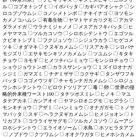
ル
コブオトシブミ
イボバッタ
カギバアオシャク
シ
ロコブゾウムシ
コノシメトンボ
ナキイナゴ
ヨツモン
カメノコハムシ
有毒生物
ヤマトヤドカリグモ
アカマ
ダラメイガ
ウラナミジャノメ
メスアカフキバッタ
ヒ
メヤママユ
ツルカコソウ
シロホシテントウ
エゴツル
クビオトシブミ
フクジュソウ
シジュウカラ
ヒゲコメ
ツキ
オダマキ
クヌギカメムシ
リスアカネ
シロバナ
モジズリ
エサキモンキツノカメムシ
ツユムシ
キタキ
チョウ
ヨモギ
ヒメツチハンミョウ
モンシロチョウ
ショウジョウトンボ
カラスザンショウ
ミズイロオナガ
シジミ
ガマズミ
チヂミザサ
コクサギ
タンザワフキ
バッタ
コゴメウツギ
チャモンナガカメムシ
シロジュ
ウシホシテントウ
ビロウドツリアブ
毒
卵
世界の侵
略的外来種ワースト100
タチツボスミレ
ヒノキ
マユ
タテアカネ
カンアオイ
ヤマシロオニグモ
ヒグラシ
モンキチョウ
アザミ
ハンミョウ
オナガガモ
トノサ
マバッタ
スギ
ヘラクヌギカメムシ
ヒメジョオン
ト
リカブト
コウライササグモ
ツルカノコソウ
ムーアシ
ロホシテントウ
エライオソーム
水鳥
ホソヒラタアブ
ノブドウ
クツワムシ
オオクワガタ
ヒメホシカメム