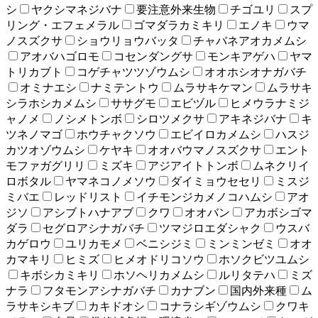
シ
ヤクシマネジバナ
要注意外来生物
チゴユリ
スプ
リング・エフェメラル
ゴマダラカミキリ
エノキ
ウマ
ノスズクサ
ショウリョウバッタ
チャバネアオカメムシ
アオバハゴロモ
コセンダングサ
モンキアゲハ
ヤマ
トリカブト
コゲチャツツゾウムシ
オオホシオナガバチ
オミナエシ
ナミテントウ
ムラサキケマン
ムラサキ
シラホシカメムシ
ササグモ
エビヅル
ヒメウラナミジ
ャノメ
ノシメトンボ
シロツメクサ
アキネジバナ
キ
ツネノマゴ
ホウチャクソウ
エビイロカメムシ
ハスジ
カツオゾウムシ
ケヤキ
オオバウマノスズクサ
エント
モファガグリリ
ミズキ
アジアイトトンボ
ムネクリイ
ロボタル
ヤマネコノメソウ
ダイミョウセセリ
ミスジ
ミバエ
レッドリスト
イチモンジカメノコハムシ
アオ
ジソ
アシブトハナアブ
クワ
オオバン
アカボシゴマ
ダラ
セグロアシナガバチ
ツマジロエダシャク
ウスバ
カゲロウ
ユリカモメ
ベニシジミ
ミンミンゼミ
オオ
カマキリ
ヒミズ
ヒメオドリコソウ
ホソクビツユムシ
キボシカミキリ
ホソヘリカメムシ
ルリタテハ
ミズ
ナラ
フタモンアシナガバチ
カナブン
国内外来種
ム
ラサキシキブ
カキドオシ
コナラシギゾウムシ
クワキ