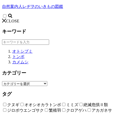
自然案内人レヂヲのいきもの図鑑
CLOSE
キーワード
オトシブミ
トンボ
カメムシ
カテゴリー
タグ
クヌギ
オオシオカラトンボ
ミミズ
絶滅危惧Ⅱ類
ジロボウエンゴサク
繁殖羽
クロアゲハ
アカガネサ