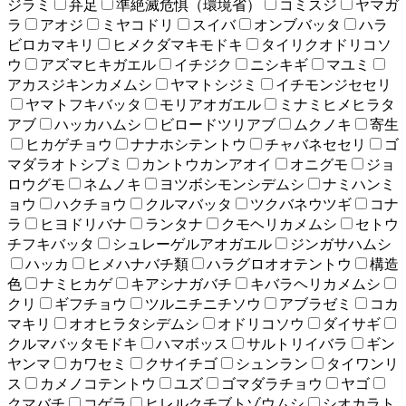
ジラミ
弁足
準絶滅危惧（環境省）
コミスジ
ヤマガ
ラ
アオジ
ミヤコドリ
スイバ
オンブバッタ
ハラ
ビロカマキリ
ヒメクダマキモドキ
タイリクオドリコソ
ウ
アズマヒキガエル
イチジク
ニシキギ
マユミ
アカスジキンカメムシ
ヤマトシジミ
イチモンジセセリ
ヤマトフキバッタ
モリアオガエル
ミナミヒメヒラタ
アブ
ハッカハムシ
ビロードツリアブ
ムクノキ
寄生
ヒカゲチョウ
ナナホシテントウ
チャバネセセリ
ゴ
マダラオトシブミ
カントウカンアオイ
オニグモ
ジョ
ロウグモ
ネムノキ
ヨツボシモンシデムシ
ナミハンミ
ョウ
ハクチョウ
クルマバッタ
ツクバネウツギ
コナ
ラ
ヒヨドリバナ
ランタナ
クモヘリカメムシ
セトウ
チフキバッタ
シュレーゲルアオガエル
ジンガサハムシ
ハッカ
ヒメハナバチ類
ハラグロオオテントウ
構造
色
ナミヒカゲ
キアシナガバチ
キバラヘリカメムシ
クリ
ギフチョウ
ツルニチニチソウ
アブラゼミ
コカ
マキリ
オオヒラタシデムシ
オドリコソウ
ダイサギ
クルマバッタモドキ
ハマボッス
サルトリイバラ
ギン
ヤンマ
カワセミ
クサイチゴ
シュンラン
タイワンリ
ス
カメノコテントウ
ユズ
ゴマダラチョウ
ヤゴ
クマバチ
コゲラ
ヒレルクチブトゾウムシ
シオカラト