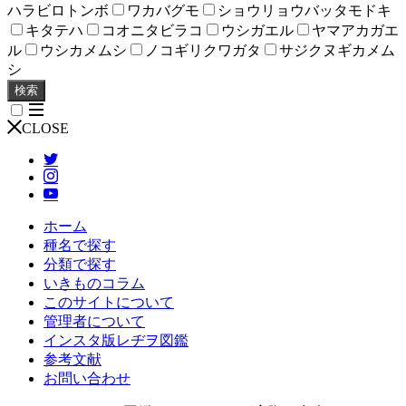
ハラビロトンボ
ワカバグモ
ショウリョウバッタモドキ
キタテハ
コオニタビラコ
ウシガエル
ヤマアカガエ
ル
ウシカメムシ
ノコギリクワガタ
サジクヌギカメム
シ
検索
CLOSE
ホーム
種名で探す
分類で探す
いきものコラム
このサイトについて
管理者について
インスタ版レヂヲ図鑑
参考文献
お問い合わせ